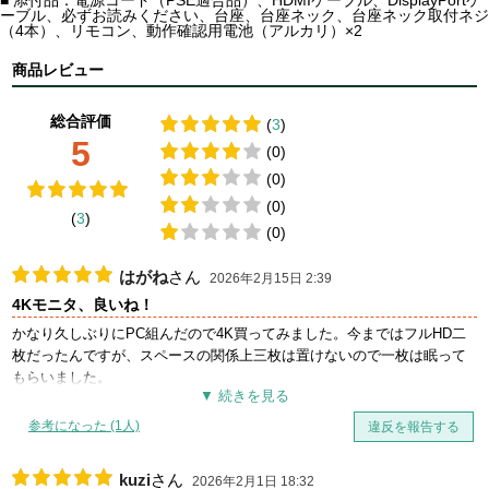
ーブル、必ずお読みください、台座、台座ネック、台座ネック取付ネジ
（4本）、リモコン、動作確認用電池（アルカリ）×2
商品レビュー
総合評価
(
3
)
5
(0)
(0)
(0)
(
3
)
(0)
はがね
さん
2026年2月15日 2:39
4Kモニタ、良いね！
かなり久しぶりにPC組んだので4K買ってみました。今まではフルHD二
枚だったんですが、スペースの関係上三枚は置けないので一枚は眠って
もらいました。
画質に関しては4Kでこの価格だと十分だと思います。win11の設定で文字
サイズは150%にしています。ゲームに関してはFF14のベンチぐらいし
参考になった (1人)
違反を報告する
か走らせてないですが、自分の環境だと4Kフルスクリーンにすると60Hz
しか出ず。仮想フルスクリーンだと問題なく160Hzになりました。
kuzi
さん
2026年2月1日 18:32