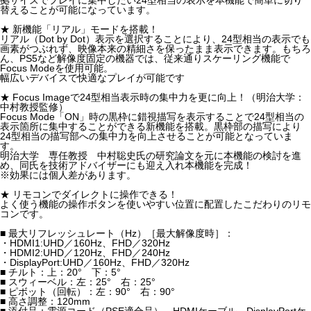
替えることが可能になっています。
★ 新機能「リアル」モードを搭載！
リアル（Dot by Dot）表示を選択することにより、24型相当の表示でも
画素がつぶれず、映像本来の精細さを保ったまま表示できます。もちろ
ん、PS5など解像度固定の機器では、従来通りスケーリング機能で
Focus Modeを使用可能。
幅広いデバイスで快適なプレイが可能です
★ Focus Imageで24型相当表示時の集中力を更に向上！（明治大学：
中村教授監修）
Focus Mode「ON」時の黒枠に錯視描写を表示することで24型相当の
表示箇所に集中することができる新機能を搭載。黒枠部の描写により
24型相当の描写部への集中力を向上させることが可能となっていま
す。
明治大学 専任教授 中村聡史氏の研究論文を元に本機能の検討を進
め、同氏を技術アドバイザーにも迎え入れ本機能を完成！
※効果には個人差があります。
★ リモコンでダイレクトに操作できる！
よく使う機能の操作ボタンを使いやすい位置に配置したこだわりのリモ
コンです。
■ 最大リフレッシュレート（Hz）［最大解像度時］：
・HDMI1:UHD／160Hz、FHD／320Hz
・HDMI2:UHD／120Hz、FHD／240Hz
・DisplayPort:UHD／160Hz、FHD／320Hz
■ チルト：上：20° 下：5°
■ スウィーベル：左：25° 右：25°
■ ピボット（回転）：左：90° 右：90°
■ 高さ調整：120mm
■ 添付品：電源コード（PSE適合品）、HDMIケーブル、DisplayPortケ