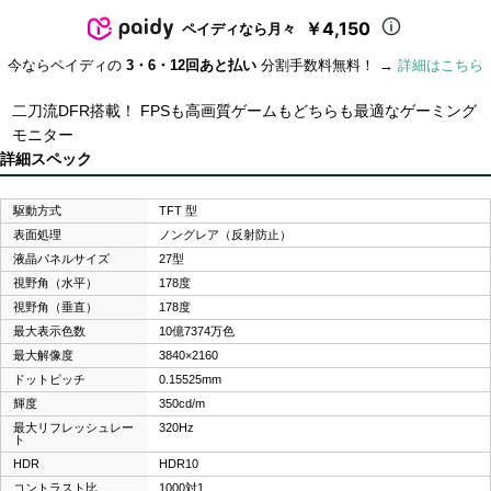
￥4,150
ペイディなら月々
今ならペイディの
3・6・12回あと払い
分割手数料無料！ →
詳細はこちら
二刀流DFR搭載！ FPSも高画質ゲームもどちらも最適なゲーミング
モニター
詳細スペック
駆動方式
TFT 型
表面処理
ノングレア（反射防止）
液晶パネルサイズ
27型
視野角（水平）
178度
視野角（垂直）
178度
最大表示色数
10億7374万色
最大解像度
3840×2160
ドットピッチ
0.15525mm
輝度
350cd/m
最大リフレッシュレー
320Hz
ト
HDR
HDR10
コントラスト比
1000対1