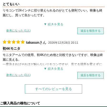
とてもいい
ドット抜けチェッカーで画面端の方にひとつドット抜けを確認したので
すが、顔近づけた上で「ほこりかな？」ってぐらいほぼわかりません
リモコンで24インチに切り替えられるのがとても便利でいい。映像も綺
ね。交換保証に入っていたので迷いましたが、交換して悪化するリスク
麗だし、買って良かったです。
は避けることにしました。
現状満足してます！
参考になった (1人)
違反を報告する
takasun
さん
2026年12月28日 20:11
初4Kモニタ
モニタアームでの使用、初4Kのため他と比較できないですが、映像は綺
麗に見える。
一度決まればそれほど触らないリモコンですが、見てる場所を変えずに
操作できるので便利。
国内メーカーでサポートも期待できるので、買って損はなかったと思
参考になった (3人)
違反を報告する
う。
すべてのレビューを見る
ご購入商品の梱包について