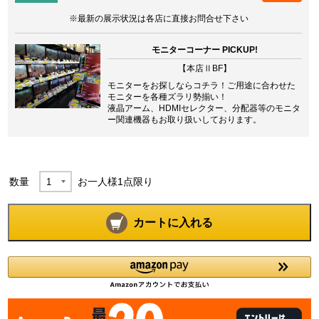
※最新の展示状況は各店に直接お問合せ下さい
モニターコーナー PICKUP!
【本店ⅡBF】
モニターをお探しならコチラ！ご用途に合わせた
モニターを各種ズラリ勢揃い！
液晶アーム、HDMIセレクター、分配器等のモニタ
ー関連機器もお取り扱いしております。
数量
お一人様
1
点限り
カートに入れる