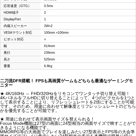
応答速度（GTG）
0.5ms
HDMI端子
2
DisplayPort
1
内蔵スピーカー
2W×2
VESAマウント対応
100mm ×100mm
ピボット対応
○
幅
614mm
奥行
239mm
高さ
525mm
重量
6.8kg
二刀流DFR搭載！ FPSも高画質ゲームもどちらも最適なゲーミングモ
ニター
★ 4K/160Hz ⇔ FHD/320Hzをリモコンでワンタッチ切り替え可能！
4KパネルをフルHDに切り替えることによって、4つのピクセルを1つと
して表示することにより、リフレッシュレートを2倍にすることが可能
です。そのため、用途に合わせて解像度とリフレッシュレートのどちら
かを優先することが可能です。
★ 用途に合わせて表示画面サイズを替えられる！
Focus Mode機能は27型の画面に24型相当の画面サイズで映すことがで
きるようになる機能です。
MMORPG等の大画面でプレイを楽しみたい27型表示とFPS等の大会準
拠サイズでプレイに集中したい24型相当の表示を本機能で簡単に切り