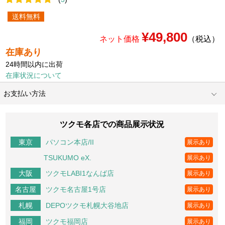
送料無料
¥49,800
ネット価格
（税込）
在庫あり
24時間以内に出荷
在庫状況について
お支払い方法
ツクモ各店での商品展示状況
パソコン本店/II
東京
展示あり
TSUKUMO eX.
展示あり
ツクモLABI1なんば店
大阪
展示あり
ツクモ名古屋1号店
名古屋
展示あり
DEPOツクモ札幌大谷地店
札幌
展示あり
ツクモ福岡店
福岡
展示あり