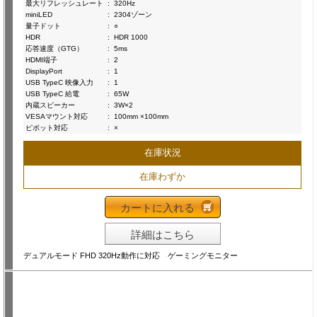
最大リフレッシュレート
:
320Hz
miniLED
:
2304ゾーン
量子ドット
:
○
HDR
:
HDR 1000
応答速度（GTG）
:
5ms
HDMI端子
:
2
DisplayPort
:
1
USB TypeC 映像入力
:
1
USB TypeC 給電
:
65W
内蔵スピーカー
:
3W×2
VESAマウント対応
:
100mm ×100mm
ピボット対応
:
×
在庫状況
在庫わずか
カートに入れる
詳細はこちら
デュアルモード FHD 320Hz動作に対応 ゲーミングモニター