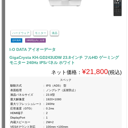
ハードウェア
モニター
液晶
送料無料
24時間以内に出荷
I-O DATA アイオーデータ
GigaCrysta KH-GD243UDW 23.8インチ フルHD ゲーミング
モニター 240Hz IPSパネル ホワイト
¥21,800
ネット価格：
(税込)
スペック
駆動方式
:
IPS（ADS） 型
表面処理
:
ノングレア（反射防止）
液晶パネルサイズ
:
23.8型
最大解像度
:
1920×1080
最大リフレッシュレート
:
240Hz
応答速度（GTG）
:
0.2ms
HDMI端子
:
2
DisplayPort
:
1
内蔵スピーカー
:
2W×2
VESAマウント対応
:
100mm ×100mm