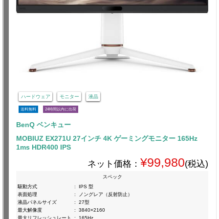
ハードウェア
モニター
液晶
送料無料
24時間以内に出荷
BenQ ベンキュー
MOBIUZ EX271U 27インチ 4K ゲーミングモニター 165Hz
1ms HDR400 IPS
¥99,980
ネット価格：
(税込)
スペック
駆動方式
:
IPS 型
表面処理
:
ノングレア（反射防止）
液晶パネルサイズ
:
27型
最大解像度
:
3840×2160
最大リフレッシュレート
:
165Hz