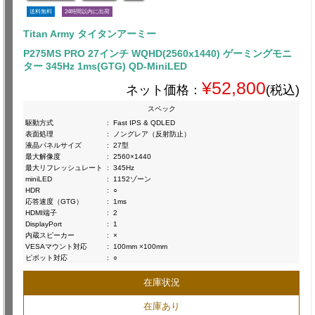
送料無料
24時間以内に出荷
Titan Army タイタンアーミー
P275MS PRO 27インチ WQHD(2560x1440) ゲーミングモニ
ター 345Hz 1ms(GTG) QD-MiniLED
¥52,800
ネット価格：
(税込)
スペック
駆動方式
:
Fast IPS & QDLED
表面処理
:
ノングレア（反射防止）
液晶パネルサイズ
:
27型
最大解像度
:
2560×1440
最大リフレッシュレート
:
345Hz
miniLED
:
1152ゾーン
HDR
:
○
応答速度（GTG）
:
1ms
HDMI端子
:
2
DisplayPort
:
1
内蔵スピーカー
:
×
VESAマウント対応
:
100mm ×100mm
ピボット対応
:
○
在庫状況
在庫あり