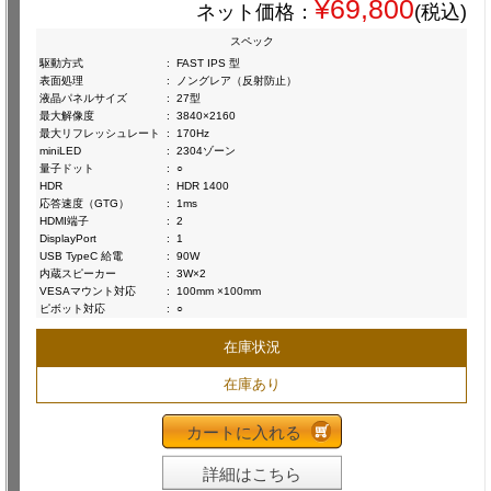
¥69,800
ネット価格：
(税込)
スペック
駆動方式
:
FAST IPS 型
表面処理
:
ノングレア（反射防止）
液晶パネルサイズ
:
27型
最大解像度
:
3840×2160
最大リフレッシュレート
:
170Hz
miniLED
:
2304ゾーン
量子ドット
:
○
HDR
:
HDR 1400
応答速度（GTG）
:
1ms
HDMI端子
:
2
DisplayPort
:
1
USB TypeC 給電
:
90W
内蔵スピーカー
:
3W×2
VESAマウント対応
:
100mm ×100mm
ピボット対応
:
○
在庫状況
在庫あり
カートに入れる
詳細はこちら