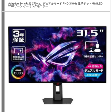
Adaptive Sync対応 170Hz、デュアルモード FHD 340Hz 量子ドットMini LED
2304ゾーン ゲーミングモニター