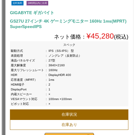
送料無料
24時間以内に出荷
GIGABYTE ギガバイト
GS27U 27インチ 4K ゲーミングモニター 160Hz 1ms(MPRT)
SuperSpeedIPS
¥45,280
ネット価格：
(税込)
スペック
駆動方式
:
IPS（SS-IPS） 型
表面処理
:
ノングレア（反射防止）
液晶パネルサイズ
:
27型
最大解像度
:
3840×2160
最大リフレッシュレート
:
160Hz
HDR
:
DisplayHDR 400
応答速度（MPRT）
:
1ms
HDMI端子
:
2
DisplayPort
:
1
内蔵スピーカー
:
×
VESAマウント対応
:
100mm ×100mm
ピボット対応
:
×
在庫状況
在庫あり