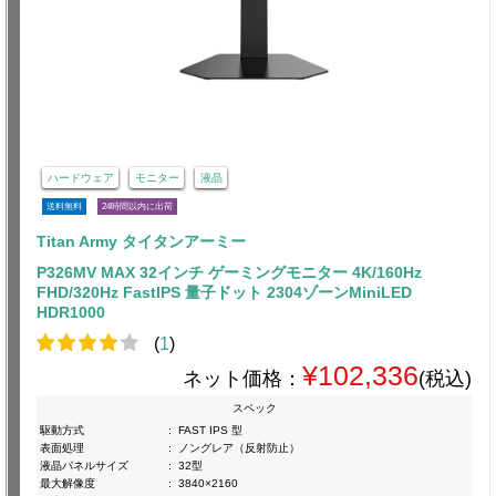
ハードウェア
モニター
液晶
送料無料
24時間以内に出荷
Titan Army タイタンアーミー
P326MV MAX 32インチ ゲーミングモニター 4K/160Hz
FHD/320Hz FastIPS 量子ドット 2304ゾーンMiniLED
HDR1000
(
1
)
¥102,336
ネット価格：
(税込)
スペック
駆動方式
:
FAST IPS 型
表面処理
:
ノングレア（反射防止）
液晶パネルサイズ
:
32型
最大解像度
:
3840×2160