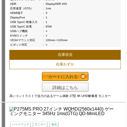
HDR
:
DisplayHDR 400
応答速度（GTG）
:
1ms
HDMI端子
:
3
DisplayPort
:
1
USB TypeC 映像入力
:
1
USB TypeC 給電
:
65W
USBハブ機能
:
○
KVMスイッチ
:
○
VESAマウント対応
:
100mm ×100mm
ピボット対応
:
○
在庫状況
在庫わずか
カートに入れる
詳細はこちら
高いコントラストで迫力のあるゲーム体験 27型 4K UHD解像度 モニター
ハードウェア
モニター
液晶