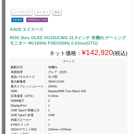
ハードウェア
モニター
液晶
送料無料
24時間以内に出荷
ASUS エイスース
ROG Strix OLED XG32UCWG 31.5インチ 有機ELゲーミング
モニター 4K/165Hz FHD/330Hz 0.03ms(GTG)
¥142,920
ネット価格：
(税込)
スペック
駆動方式
:
有機EL
表面処理
:
グレア（光沢）
液晶パネルサイズ
:
31.5型
最大解像度
:
3840×2160
最大リフレッシュレート
:
330Hz
HDR
:
DisplayHDR True Black 400
応答速度（GTG）
:
0.03ms
HDMI端子
:
2
DisplayPort
:
1
USB TypeC 映像入力
:
1
USB TypeC 給電
:
15W
内蔵スピーカー
:
×
KVMスイッチ
:
○
VESAマウント対応
:
100mm ×100mm