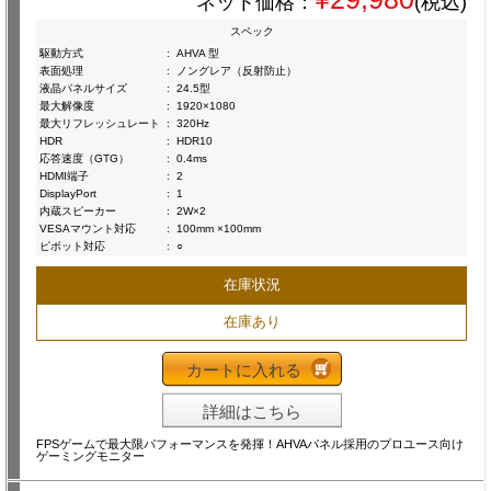
ネット価格：
(税込)
スペック
駆動方式
:
AHVA 型
表面処理
:
ノングレア（反射防止）
液晶パネルサイズ
:
24.5型
最大解像度
:
1920×1080
最大リフレッシュレート
:
320Hz
HDR
:
HDR10
応答速度（GTG）
:
0.4ms
HDMI端子
:
2
DisplayPort
:
1
内蔵スピーカー
:
2W×2
VESAマウント対応
:
100mm ×100mm
ピボット対応
:
○
在庫状況
在庫あり
カートに入れる
詳細はこちら
FPSゲームで最大限パフォーマンスを発揮！AHVAパネル採用のプロユース向け
ゲーミングモニター