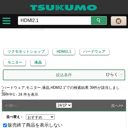
ツクモネットショップ
HDMI2.1
ハードウェア
モニター
液晶
ツクモネットショップ
HDMI2.1
ハードウェア
モニター
液晶
ひらく
+
絞込条件
“
ハードウェア,モニター,液晶,HDMI2.1
”での検索結果
39
件が該当しまし
た。
39
件中
1 - 24
件を表示
<<
>>
前へ
次へ
並べ替え：
販売終了商品を表示しない