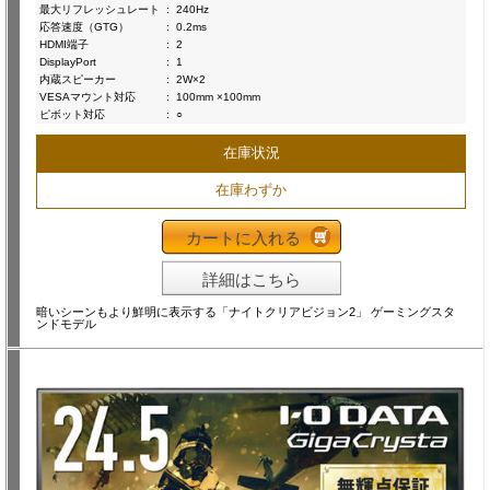
最大リフレッシュレート
:
240Hz
応答速度（GTG）
:
0.2ms
HDMI端子
:
2
DisplayPort
:
1
内蔵スピーカー
:
2W×2
VESAマウント対応
:
100mm ×100mm
ピボット対応
:
○
在庫状況
在庫わずか
カートに入れる
詳細はこちら
暗いシーンもより鮮明に表示する「ナイトクリアビジョン2」 ゲーミングスタ
ンドモデル