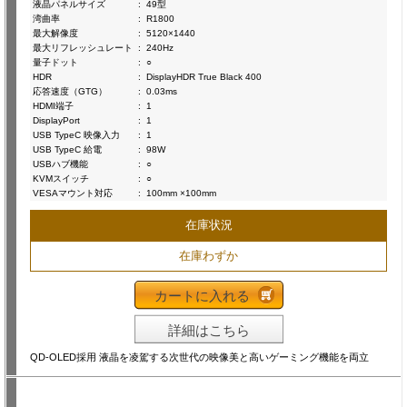
液晶パネルサイズ
:
49型
湾曲率
:
R1800
最大解像度
:
5120×1440
最大リフレッシュレート
:
240Hz
量子ドット
:
○
HDR
:
DisplayHDR True Black 400
応答速度（GTG）
:
0.03ms
HDMI端子
:
1
DisplayPort
:
1
USB TypeC 映像入力
:
1
USB TypeC 給電
:
98W
USBハブ機能
:
○
KVMスイッチ
:
○
VESAマウント対応
:
100mm ×100mm
在庫状況
在庫わずか
カートに入れる
詳細はこちら
QD-OLED採用 液晶を凌駕する次世代の映像美と高いゲーミング機能を両立