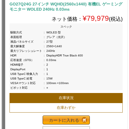
GO27Q24G 27インチ WQHD(2560x1440) 有機EL ゲーミング
モニター WOLED 240Hz 0.03ms
¥79,979
ネット価格：
(税込)
スペック
駆動方式
:
WOLED 型
表面処理
:
グレア（光沢）
液晶パネルサイズ
:
27型
最大解像度
:
2560×1440
最大リフレッシュレート
:
240Hz
HDR
:
DisplayHDR True Black 400
応答速度（GTG）
:
0.03ms
HDMI端子
:
2
DisplayPort
:
1
USB TypeC 映像入力
:
1
USB TypeC 給電
:
15W
VESAマウント対応
:
100mm ×100mm
ピボット対応
:
○
在庫状況
在庫わずか
カートに入れる