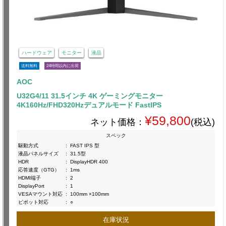
ハードウェア
モニター
液晶
送料無料
24時間以内に出荷
AOC
U32G4/11 31.5インチ 4K ゲーミングモニター
4K160Hz/FHD320Hzデュアルモード FastIPS
¥59,800
ネット価格：
(税込)
スペック
駆動方式
:
FAST IPS 型
液晶パネルサイズ
:
31.5型
HDR
:
DisplayHDR 400
応答速度（GTG）
:
1ms
HDMI端子
:
2
DisplayPort
:
1
VESAマウント対応
:
100mm ×100mm
ピボット対応
:
○
在庫状況