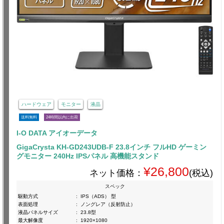
ハードウェア
モニター
液晶
送料無料
24時間以内に出荷
I-O DATA アイオーデータ
GigaCrysta KH-GD243UDB-F 23.8インチ フルHD ゲーミン
グモニター 240Hz IPSパネル 高機能スタンド
¥26,800
ネット価格：
(税込)
スペック
駆動方式
:
IPS（ADS） 型
表面処理
:
ノングレア（反射防止）
液晶パネルサイズ
:
23.8型
最大解像度
:
1920×1080