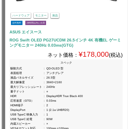
ハードウェア
モニター
液晶
送料無料
24時間以内に出荷
ASUS エイスース
ROG Swift OLED PG27UCDM 26.5インチ 4K 有機EL ゲーミ
ングモニター 240Hz 0.03ms(GTG)
¥178,000
ネット価格：
(税込)
スペック
駆動方式
:
QD-OLED 型
表面処理
:
アンチグレア
液晶パネルサイズ
:
26.5型
最大解像度
:
3840×2160
最大リフレッシュレート
:
240Hz
量子ドット
:
○
HDR
:
DisplayHDR True Black 400
応答速度（GTG）
:
0.03ms
HDMI端子
:
2
DisplayPort
:
1 (2.1a UHBR20)
USB TypeC 映像入力
:
1
USB TypeC 給電
:
90W
内蔵スピーカー
:
×
VESAマウント対応
:
100mm ×100mm