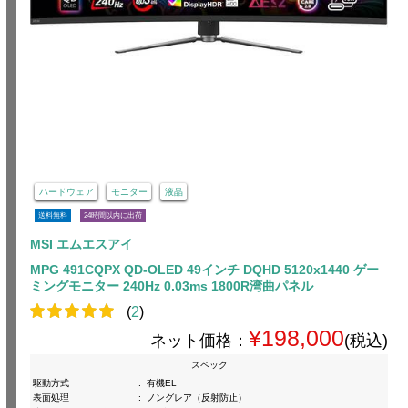
ハードウェア
モニター
液晶
送料無料
24時間以内に出荷
MSI エムエスアイ
MPG 491CQPX QD-OLED 49インチ DQHD 5120x1440 ゲー
ミングモニター 240Hz 0.03ms 1800R湾曲パネル
(
2
)
¥198,000
ネット価格：
(税込)
スペック
駆動方式
:
有機EL
表面処理
:
ノングレア（反射防止）