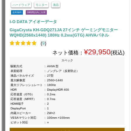
ハードウェア
モニター
液晶
送料無料
24時間以内に出荷
I-O DATA アイオーデータ
GigaCrysta KH-GDQ271JA 27インチ ゲーミングモニター
WQHD(2560x1440) 180Hz 0.2ms(GTG) AHVAパネル
(
9
)
¥29,950
ネット価格：
(税込)
スペック
駆動方式
:
AHVA 型
表面処理
:
ノングレア（反射防止）
液晶パネルサイズ
:
27型
最大解像度
:
2560×1440
最大リフレッシュレート
:
180Hz
HDR
:
DisplayHDR 400
応答速度（GTG）
:
0.2ms
応答速度（MPRT）
:
0.7ms
HDMI端子
:
2
DisplayPort
:
1
内蔵スピーカー
:
2W×2
VESAマウント対応
:
100mm ×100mm
ピボット対応
:
○