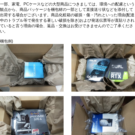
一部、家電、PCケースなどの大型商品につきましては、環境への配慮という
観点から、商品パッケージを梱包材の一部として直接送り状などを添付して
出荷する場合がございます。商品化粧箱の破損・傷・汚れといった理由(配達
中のトラブル等で発生する著しい破損を除き)および発送伝票等が直貼りされ
ていると言う理由の場合、返品・交換はお受けできませんのでご了承くださ
い。
梱包例)