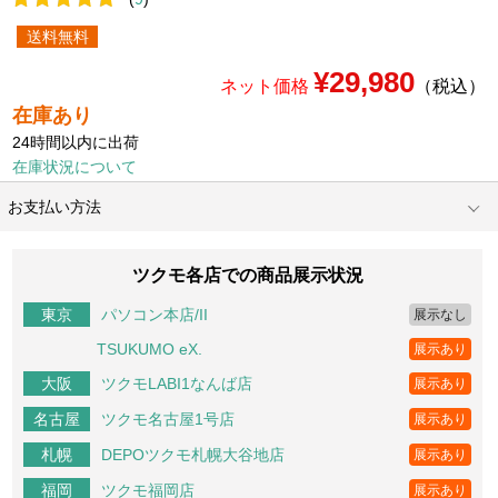
送料無料
¥29,980
ネット価格
（税込）
在庫あり
24時間以内に出荷
在庫状況について
お支払い方法
ツクモ各店での商品展示状況
パソコン本店/II
東京
展示なし
TSUKUMO eX.
展示あり
ツクモLABI1なんば店
大阪
展示あり
ツクモ名古屋1号店
名古屋
展示あり
DEPOツクモ札幌大谷地店
札幌
展示あり
ツクモ福岡店
福岡
展示あり