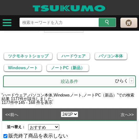
ツクモネットショップ
ハードウェア
パソコン本体
Windowsノート
ノートPC（新品）
ツクモネットショップ
ハードウェア
パソコン本体
Windowsノート
ノートPC（新品）
ひらく
+
絞込条件
“
ハードウェア,パソコン本体,Windowsノート,ノートPC（新品）
”での検索
結果
1177
件が該当しました。
1177
件中
145 - 168
件を表示
<<
>>
前へ
次へ
並べ替え：
販売終了商品を表示しない