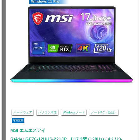
ハードウェア
パソコン本体
Windowsノート
ノートPC（新品）
送料無料
MSI エムエスアイ
Raider GE76-12UHS-221JP [ 17.3型 (120Hz) / 4K / i9-