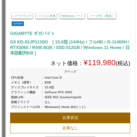
ハードウェア
パソコン本体
Windowsノート
ノートPC（新品）
送料無料
GIGABYTE ギガバイト
G5 KD-52JP113SO [ 15.6型 (144Hz) / フルHD / i5-11400H /
RTX3060 / RAM:8GB / SSD:512GB / Windows 11 Home / 日
本語配列KB ]
¥119,980
ネット価格：
(税込)
スペック
CPU名称
:
Intel Core i5
メモリ（標準）
:
8GB
ディスプレイサイズ
:
15.6型
グラフィック機能
:
GeForce RTX 3060
無線LAN
:
IEEE 802.11ax/ac/n/g/a/b
搭載ドライブ
:
なし
プリインストールOS
:
Windows11 Home (64ビット)
在庫状況
在庫なし