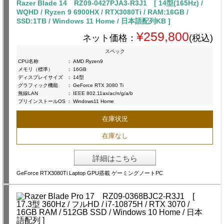
Razer Blade 14 RZ09-0427PJA3-R3J1 [ 14型(165Hz) /
WQHD / Ryzen 9 6900HX / RTX3080Ti / RAM:16GB /
SSD:1TB / Windows 11 Home / 日本語配列KB ]
¥259,800
ネット価格：
(税込)
スペック
CPU名称
:
AMD Ryzen9
メモリ（標準）
:
16GB
ディスプレイサイズ
:
14型
グラフィック機能
:
GeForce RTX 3080 Ti
無線LAN
:
IEEE 802.11ax/ac/n/g/a/b
プリインストールOS
:
Windows11 Home
在庫状況
在庫なし
詳細はこちら
GeForce RTX3080Ti Laptop GPU搭載 ゲーミングノートPC