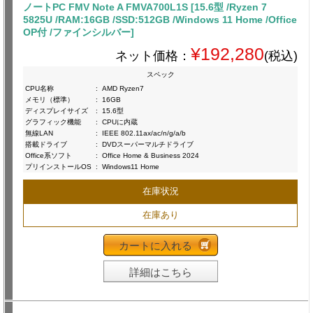
ノートPC FMV Note A FMVA700L1S [15.6型 /Ryzen 7
5825U /RAM:16GB /SSD:512GB /Windows 11 Home /Office
OP付 /ファインシルバー]
¥192,280
ネット価格：
(税込)
スペック
CPU名称
:
AMD Ryzen7
メモリ（標準）
:
16GB
ディスプレイサイズ
:
15.6型
グラフィック機能
:
CPUに内蔵
無線LAN
:
IEEE 802.11ax/ac/n/g/a/b
搭載ドライブ
:
DVDスーパーマルチドライブ
Office系ソフト
:
Office Home & Business 2024
プリインストールOS
:
Windows11 Home
在庫状況
在庫あり
カートに入れる
詳細はこちら