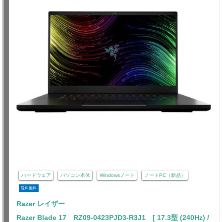
ハードウェア
パソコン本体
Windowsノート
ノートPC（新品）
送料無料
Razer レイザー
Razer Blade 17 RZ09-0423PJD3-R3J1 [ 17.3型 (240Hz) /