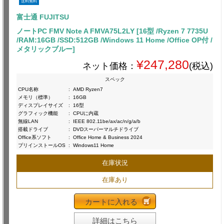
送料無料
富士通 FUJITSU
ノートPC FMV Note A FMVA75L2LY [16型 /Ryzen 7 7735U
/RAM:16GB /SSD:512GB /Windows 11 Home /Office OP付 /
メタリックブルー]
¥247,280
ネット価格：
(税込)
スペック
CPU名称
:
AMD Ryzen7
メモリ（標準）
:
16GB
ディスプレイサイズ
:
16型
グラフィック機能
:
CPUに内蔵
無線LAN
:
IEEE 802.11be/ax/ac/n/g/a/b
搭載ドライブ
:
DVDスーパーマルチドライブ
Office系ソフト
:
Office Home & Business 2024
プリインストールOS
:
Windows11 Home
在庫状況
在庫あり
カートに入れる
詳細はこちら