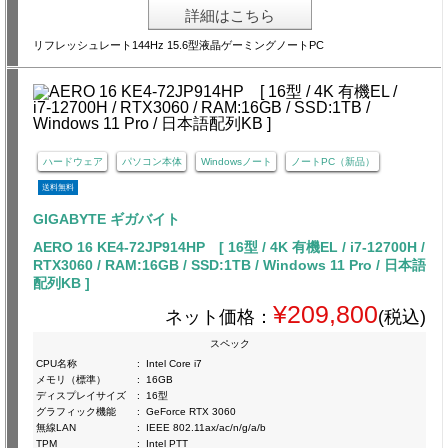
詳細はこちら
リフレッシュレート144Hz 15.6型液晶ゲーミングノートPC
ハードウェア
パソコン本体
Windowsノート
ノートPC（新品）
送料無料
GIGABYTE ギガバイト
AERO 16 KE4-72JP914HP [ 16型 / 4K 有機EL / i7-12700H /
RTX3060 / RAM:16GB / SSD:1TB / Windows 11 Pro / 日本語
配列KB ]
¥209,800
ネット価格：
(税込)
スペック
CPU名称
:
Intel Core i7
メモリ（標準）
:
16GB
ディスプレイサイズ
:
16型
グラフィック機能
:
GeForce RTX 3060
無線LAN
:
IEEE 802.11ax/ac/n/g/a/b
TPM
:
Intel PTT