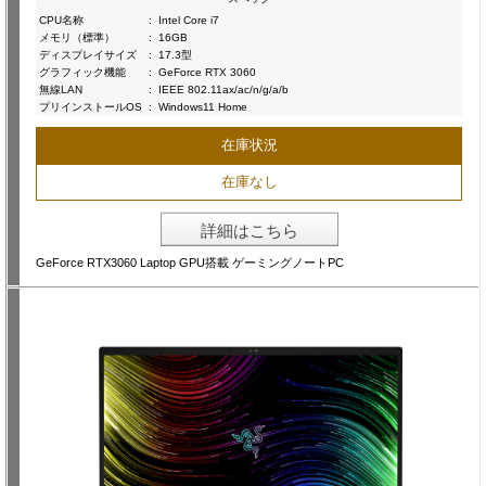
CPU名称
:
Intel Core i7
メモリ（標準）
:
16GB
ディスプレイサイズ
:
17.3型
グラフィック機能
:
GeForce RTX 3060
無線LAN
:
IEEE 802.11ax/ac/n/g/a/b
プリインストールOS
:
Windows11 Home
在庫状況
在庫なし
詳細はこちら
GeForce RTX3060 Laptop GPU搭載 ゲーミングノートPC