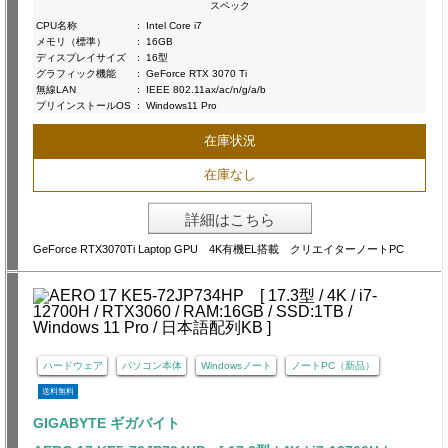
スペック
CPU名称
:
Intel Core i7
メモリ（標準）
:
16GB
ディスプレイサイズ
:
16型
グラフィック機能
:
GeForce RTX 3070 Ti
無線LAN
:
IEEE 802.11ax/ac/n/g/a/b
プリインストールOS
:
Windows11 Pro
在庫状況
在庫なし
詳細はこちら
GeForce RTX3070Ti Laptop GPU 4K有機EL搭載 クリエイターノートPC
ハードウェア
パソコン本体
Windowsノート
ノートPC（新品）
送料無料
GIGABYTE ギガバイト