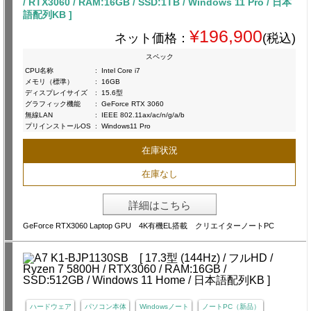
/ RTX3060 / RAM:16GB / SSD:1TB / Windows 11 Pro / 日本
語配列KB ]
¥196,900
ネット価格：
(税込)
スペック
CPU名称
:
Intel Core i7
メモリ（標準）
:
16GB
ディスプレイサイズ
:
15.6型
グラフィック機能
:
GeForce RTX 3060
無線LAN
:
IEEE 802.11ax/ac/n/g/a/b
プリインストールOS
:
Windows11 Pro
在庫状況
在庫なし
詳細はこちら
GeForce RTX3060 Laptop GPU 4K有機EL搭載 クリエイターノートPC
ハードウェア
パソコン本体
Windowsノート
ノートPC（新品）