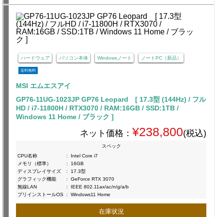
ハードウェア
パソコン本体
Windowsノート
ノートPC（新品）
送料無料
MSI エムエスアイ
GP76-11UG-1023JP GP76 Leopard [ 17.3型 (144Hz) / フル
HD / i7-11800H / RTX3070 / RAM:16GB / SSD:1TB /
Windows 11 Home / ブラック ]
¥238,800
ネット価格：
(税込)
スペック
CPU名称
:
Intel Core i7
メモリ（標準）
:
16GB
ディスプレイサイズ
:
17.3型
グラフィック機能
:
GeForce RTX 3070
無線LAN
:
IEEE 802.11ax/ac/n/g/a/b
プリインストールOS
:
Windows11 Home
在庫状況