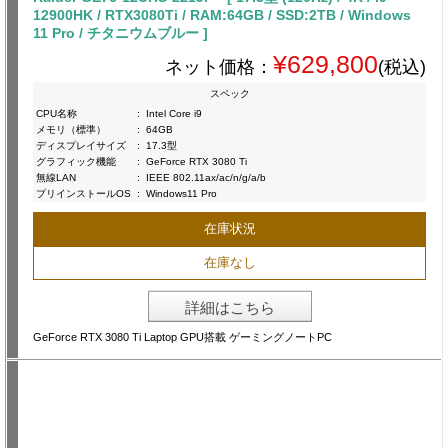
12900HK / RTX3080Ti / RAM:64GB / SSD:2TB / Windows
11 Pro / チタニウムブルー ]
¥629,800
ネット価格：
(税込)
スペック
CPU名称
:
Intel Core i9
メモリ（標準）
:
64GB
ディスプレイサイズ
:
17.3型
グラフィック機能
:
GeForce RTX 3080 Ti
無線LAN
:
IEEE 802.11ax/ac/n/g/a/b
プリインストールOS
:
Windows11 Pro
在庫状況
在庫なし
詳細はこちら
GeForce RTX 3080 Ti Laptop GPU搭載 ゲーミングノートPC