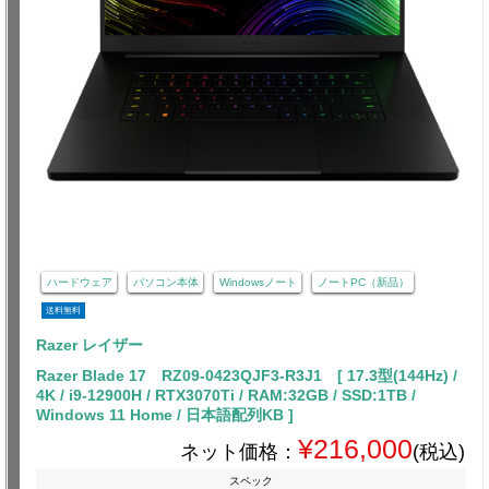
ハードウェア
パソコン本体
Windowsノート
ノートPC（新品）
送料無料
Razer レイザー
Razer Blade 17 RZ09-0423QJF3-R3J1 [ 17.3型(144Hz) /
4K / i9-12900H / RTX3070Ti / RAM:32GB / SSD:1TB /
Windows 11 Home / 日本語配列KB ]
¥216,000
ネット価格：
(税込)
スペック