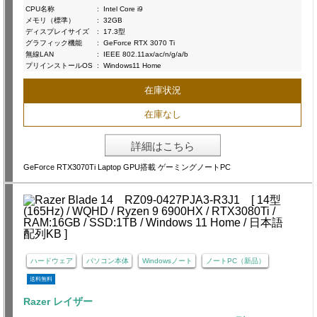
CPU名称
:
Intel Core i9
メモリ（標準）
:
32GB
ディスプレイサイズ
:
17.3型
グラフィック機能
:
GeForce RTX 3070 Ti
無線LAN
:
IEEE 802.11ax/ac/n/g/a/b
プリインストールOS
:
Windows11 Home
在庫状況
在庫なし
詳細はこちら
GeForce RTX3070Ti Laptop GPU搭載 ゲーミングノートPC
ハードウェア
パソコン本体
Windowsノート
ノートPC（新品）
送料無料
Razer レイザー