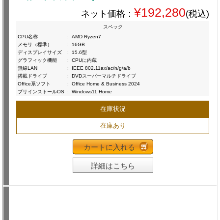
¥192,280
ネット価格：
(税込)
スペック
CPU名称
:
AMD Ryzen7
メモリ（標準）
:
16GB
ディスプレイサイズ
:
15.6型
グラフィック機能
:
CPUに内蔵
無線LAN
:
IEEE 802.11ax/ac/n/g/a/b
搭載ドライブ
:
DVDスーパーマルチドライブ
Office系ソフト
:
Office Home & Business 2024
プリインストールOS
:
Windows11 Home
在庫状況
在庫あり
カートに入れる
詳細はこちら