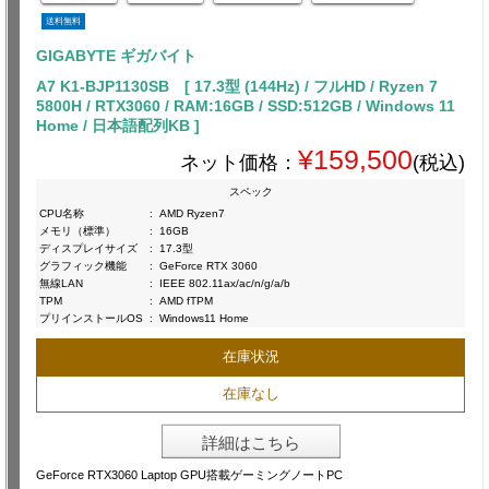
送料無料
GIGABYTE ギガバイト
A7 K1-BJP1130SB [ 17.3型 (144Hz) / フルHD / Ryzen 7
5800H / RTX3060 / RAM:16GB / SSD:512GB / Windows 11
Home / 日本語配列KB ]
¥159,500
ネット価格：
(税込)
スペック
CPU名称
:
AMD Ryzen7
メモリ（標準）
:
16GB
ディスプレイサイズ
:
17.3型
グラフィック機能
:
GeForce RTX 3060
無線LAN
:
IEEE 802.11ax/ac/n/g/a/b
TPM
:
AMD fTPM
プリインストールOS
:
Windows11 Home
在庫状況
在庫なし
詳細はこちら
GeForce RTX3060 Laptop GPU搭載ゲーミングノートPC