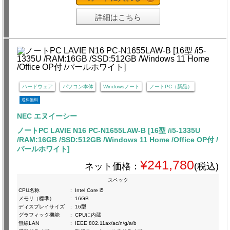
詳細はこちら
ハードウェア
パソコン本体
Windowsノート
ノートPC（新品）
送料無料
NEC エヌイーシー
ノートPC LAVIE N16 PC-N1655LAW-B [16型 /i5-1335U
/RAM:16GB /SSD:512GB /Windows 11 Home /Office OP付 /
パールホワイト]
¥241,780
ネット価格：
(税込)
スペック
CPU名称
:
Intel Core i5
メモリ（標準）
:
16GB
ディスプレイサイズ
:
16型
グラフィック機能
:
CPUに内蔵
無線LAN
:
IEEE 802.11ax/ac/n/g/a/b