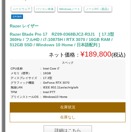
ハードウェア
パソコン本体
Windowsノート
ノートPC（新品）
送料無料
Razer レイザー
Razer Blade Pro 17 RZ09-0368BJC2-R3J1 [ 17.3型
360Hz / フルHD / i7-10875H / RTX 3070 / 16GB RAM /
512GB SSD / Windows 10 Home / 日本語配列 ]
¥189,800
ネット価格：
(税込)
スペック
CPU名称
:
Intel Core i7
メモリ（標準）
:
16GB
ディスプレイサイズ
:
17.3型
グラフィック機能
:
GeForce RTX 3070
無線LAN
:
IEEE 802.11ax/ac/n/g/a/b
TPM
:
Intel PTT
プリインストールOS
:
Windows10 Home
在庫状況
在庫なし
詳細はこちら