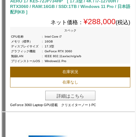
AERO 17 KE5-72JP734HP [ 17.3型 / 4K / i7-12700H /
RTX3060 / RAM:16GB / SSD:1TB / Windows 11 Pro / 日本語
配列KB ]
¥288,000
ネット価格：
(税込)
スペック
CPU名称
:
Intel Core i7
メモリ（標準）
:
16GB
ディスプレイサイズ
:
17.3型
グラフィック機能
:
GeForce RTX 3060
無線LAN
:
IEEE 802.11ax/ac/n/g/a/b
プリインストールOS
:
Windows11 Pro
在庫状況
在庫なし
詳細はこちら
GeForce 3060 Laptop GPU搭載 クリエイターノートPC