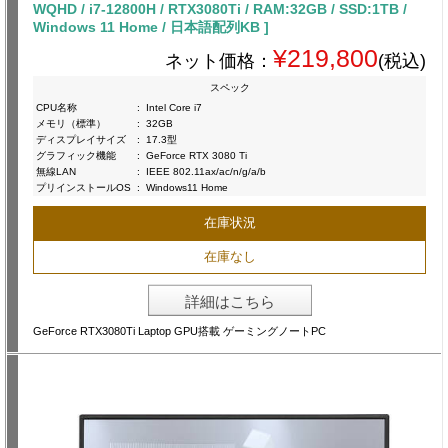
WQHD / i7-12800H / RTX3080Ti / RAM:32GB / SSD:1TB /
Windows 11 Home / 日本語配列KB ]
¥219,800
ネット価格：
(税込)
スペック
CPU名称
:
Intel Core i7
メモリ（標準）
:
32GB
ディスプレイサイズ
:
17.3型
グラフィック機能
:
GeForce RTX 3080 Ti
無線LAN
:
IEEE 802.11ax/ac/n/g/a/b
プリインストールOS
:
Windows11 Home
在庫状況
在庫なし
詳細はこちら
GeForce RTX3080Ti Laptop GPU搭載 ゲーミングノートPC