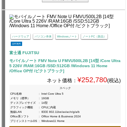
ハードウェア
パソコン本体
Windowsノート
ノートPC（新品）
送料無料
富士通 FUJITSU
モバイルノート FMV Note U FMVU500L2B [14型 /Core Ultra
5 226V /RAM:16GB /SSD:512GB /Windows 11 Home
/Office OP付 /ピクトブラック]
¥252,780
ネット価格：
(税込)
スペック
CPU名称
:
Intel Core Ultra 5
メモリ（標準）
:
16GB
ディスプレイサイズ
:
14型
グラフィック機能
:
CPUに内蔵
無線LAN
:
IEEE 802.11be/ax/ac/n/g/a/b
Office系ソフト
:
Office Home & Business 2024
プリインストールOS
:
Windows11 Home