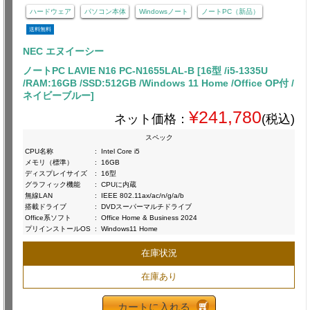
ハードウェア
パソコン本体
Windowsノート
ノートPC（新品）
送料無料
NEC エヌイーシー
ノートPC LAVIE N16 PC-N1655LAL-B [16型 /i5-1335U
/RAM:16GB /SSD:512GB /Windows 11 Home /Office OP付 /
ネイビーブルー]
¥241,780
ネット価格：
(税込)
スペック
CPU名称
:
Intel Core i5
メモリ（標準）
:
16GB
ディスプレイサイズ
:
16型
グラフィック機能
:
CPUに内蔵
無線LAN
:
IEEE 802.11ax/ac/n/g/a/b
搭載ドライブ
:
DVDスーパーマルチドライブ
Office系ソフト
:
Office Home & Business 2024
プリインストールOS
:
Windows11 Home
在庫状況
在庫あり
カートに入れる