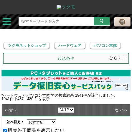
ツクモネットショップ
ハードウェア
パソコン本体
ツクモネットショップ
ハードウェア
パソコン本体
ひらく
+
絞込条件
“
ハードウェア,パソコン本体
”での検索結果
1941
件が該当しました。
1941
件中
457 - 480
件を表示
<<
>>
前へ
次へ
並べ替え：
販売終了商品を表示しない