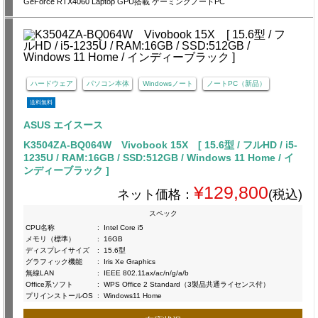
GeForce RTX4060 Laptop GPU搭載 ゲーミングノートPC
ハードウェア
パソコン本体
Windowsノート
ノートPC（新品）
送料無料
ASUS エイスース
K3504ZA-BQ064W Vivobook 15X [ 15.6型 / フルHD / i5-
1235U / RAM:16GB / SSD:512GB / Windows 11 Home / イ
ンディーブラック ]
¥129,800
ネット価格：
(税込)
スペック
CPU名称
:
Intel Core i5
メモリ（標準）
:
16GB
ディスプレイサイズ
:
15.6型
グラフィック機能
:
Iris Xe Graphics
無線LAN
:
IEEE 802.11ax/ac/n/g/a/b
Office系ソフト
:
WPS Office 2 Standard（3製品共通ライセンス付）
プリインストールOS
:
Windows11 Home