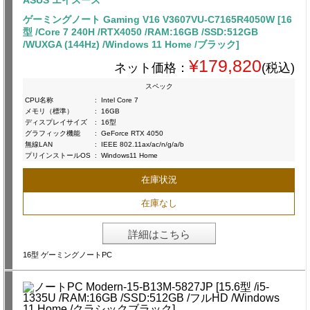
ASUS エイスース
ゲーミングノート Gaming V16 V3607VU-C7165R4050W [16
型 /Core 7 240H /RTX4050 /RAM:16GB /SSD:512GB
/WUXGA (144Hz) /Windows 11 Home /ブラック]
¥179,820
ネット価格：
(税込)
スペック
CPU名称
:
Intel Core 7
メモリ（標準）
:
16GB
ディスプレイサイズ
:
16型
グラフィック機能
:
GeForce RTX 4050
無線LAN
:
IEEE 802.11ax/ac/n/g/a/b
プリインストールOS
:
Windows11 Home
在庫状況
在庫なし
詳細はこちら
16型 ゲーミングノートPC