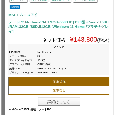
送料無料
MSI エムエスアイ
ノートPC Modern-13-F1MOG-5589JP [13.3型 /Core 7 150U
/RAM:32GB /SSD:512GB /Windows 11 Home /プラチナグレ
イ]
¥143,800
ネット価格：
(税込)
スペック
CPU名称
:
Intel Core 7
メモリ（標準）
:
32GB
ディスプレイサイズ
:
13.3型
グラフィック機能
:
CPUに内蔵
無線LAN
:
IEEE 802.11ax/ac/n/g/a/b
プリインストールOS
:
Windows11 Home
在庫状況
在庫なし
詳細はこちら
Intel Core 7 150U搭載 ノートPC