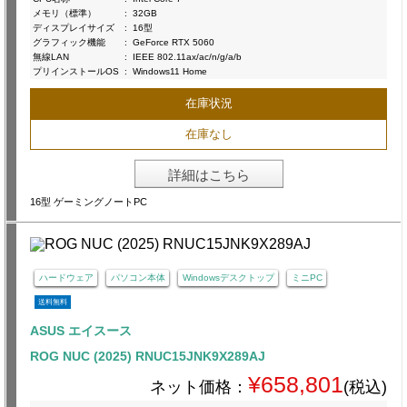
メモリ（標準）
:
32GB
ディスプレイサイズ
:
16型
グラフィック機能
:
GeForce RTX 5060
無線LAN
:
IEEE 802.11ax/ac/n/g/a/b
プリインストールOS
:
Windows11 Home
在庫状況
在庫なし
詳細はこちら
16型 ゲーミングノートPC
ハードウェア
パソコン本体
Windowsデスクトップ
ミニPC
送料無料
ASUS エイスース
ROG NUC (2025) RNUC15JNK9X289AJ
¥658,801
ネット価格：
(税込)