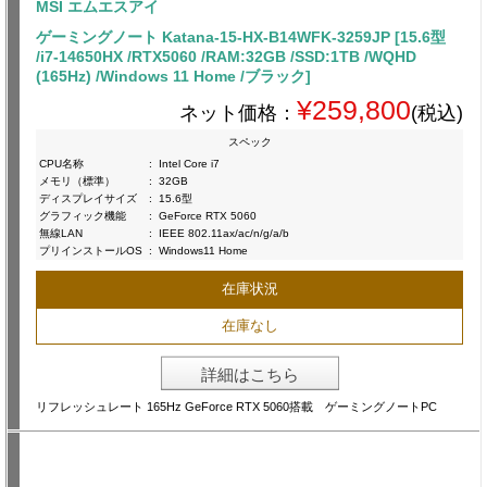
MSI エムエスアイ
ゲーミングノート Katana-15-HX-B14WFK-3259JP [15.6型
/i7-14650HX /RTX5060 /RAM:32GB /SSD:1TB /WQHD
(165Hz) /Windows 11 Home /ブラック]
¥259,800
ネット価格：
(税込)
スペック
CPU名称
:
Intel Core i7
メモリ（標準）
:
32GB
ディスプレイサイズ
:
15.6型
グラフィック機能
:
GeForce RTX 5060
無線LAN
:
IEEE 802.11ax/ac/n/g/a/b
プリインストールOS
:
Windows11 Home
在庫状況
在庫なし
詳細はこちら
リフレッシュレート 165Hz GeForce RTX 5060搭載 ゲーミングノートPC