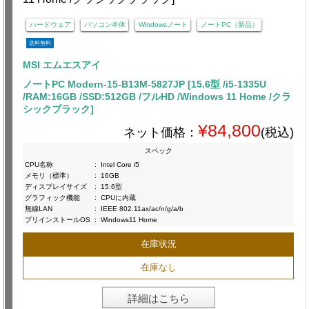
ハードウェア
パソコン本体
Windowsノート
ノートPC（新品）
送料無料
MSI エムエスアイ
ノートPC Modern-15-B13M-5827JP [15.6型 /i5-1335U
/RAM:16GB /SSD:512GB /フルHD /Windows 11 Home /クラ
シックブラック]
¥84,800
ネット価格：
(税込)
スペック
CPU名称
:
Intel Core i5
メモリ（標準）
:
16GB
ディスプレイサイズ
:
15.6型
グラフィック機能
:
CPUに内蔵
無線LAN
:
IEEE 802.11ax/ac/n/g/a/b
プリインストールOS
:
Windows11 Home
在庫状況
在庫なし
詳細はこちら