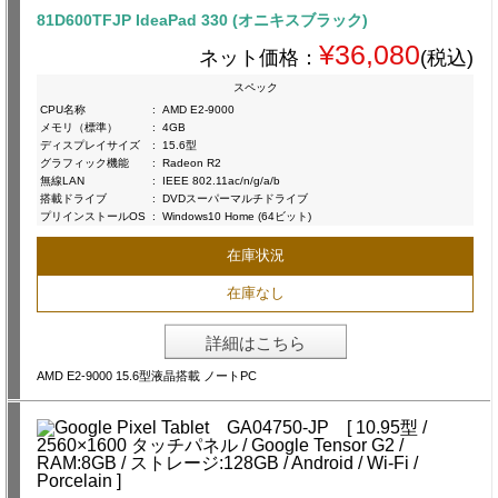
81D600TFJP IdeaPad 330 (オニキスブラック)
¥36,080
ネット価格：
(税込)
スペック
CPU名称
:
AMD E2-9000
メモリ（標準）
:
4GB
ディスプレイサイズ
:
15.6型
グラフィック機能
:
Radeon R2
無線LAN
:
IEEE 802.11ac/n/g/a/b
搭載ドライブ
:
DVDスーパーマルチドライブ
プリインストールOS
:
Windows10 Home (64ビット)
在庫状況
在庫なし
詳細はこちら
AMD E2-9000 15.6型液晶搭載 ノートPC