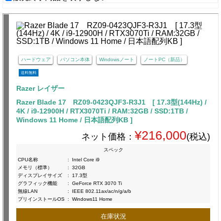
ハードウェア
パソコン本体
Windowsノート
ノートPC（新品）
送料無料
Razer レイザー
Razer Blade 17 RZ09-0423QJF3-R3J1 [ 17.3型(144Hz) /
4K / i9-12900H / RTX3070Ti / RAM:32GB / SSD:1TB /
Windows 11 Home / 日本語配列KB ]
¥216,000
ネット価格：
(税込)
スペック
CPU名称
:
Intel Core i9
メモリ（標準）
:
32GB
ディスプレイサイズ
:
17.3型
グラフィック機能
:
GeForce RTX 3070 Ti
無線LAN
:
IEEE 802.11ax/ac/n/g/a/b
プリインストールOS
:
Windows11 Home
在庫状況