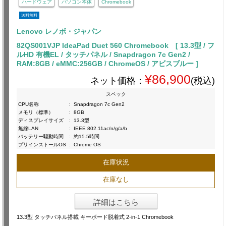
ハードウェア
パソコン本体
Chromebook
送料無料
Lenovo レノボ・ジャパン
82QS001VJP IdeaPad Duet 560 Chromebook [ 13.3型 / フ
ルHD 有機EL / タッチパネル / Snapdragon 7c Gen2 /
RAM:8GB / eMMC:256GB / ChromeOS / アビスブルー ]
¥86,900
ネット価格：
(税込)
スペック
CPU名称
:
Snapdragon 7c Gen2
メモリ（標準）
:
8GB
ディスプレイサイズ
:
13.3型
無線LAN
:
IEEE 802.11ac/n/g/a/b
バッテリー駆動時間
:
約15.5時間
プリインストールOS
:
Chrome OS
在庫状況
在庫なし
詳細はこちら
13.3型 タッチパネル搭載 キーボード脱着式 2-in-1 Chromebook