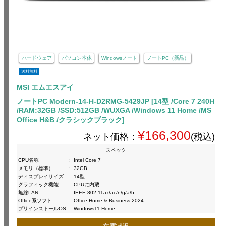
ハードウェア
パソコン本体
Windowsノート
ノートPC（新品）
送料無料
MSI エムエスアイ
ノートPC Modern-14-H-D2RMG-5429JP [14型 /Core 7 240H
/RAM:32GB /SSD:512GB /WUXGA /Windows 11 Home /MS
Office H&B /クラシックブラック]
¥166,300
ネット価格：
(税込)
スペック
CPU名称
:
Intel Core 7
メモリ（標準）
:
32GB
ディスプレイサイズ
:
14型
グラフィック機能
:
CPUに内蔵
無線LAN
:
IEEE 802.11ax/ac/n/g/a/b
Office系ソフト
:
Office Home & Business 2024
プリインストールOS
:
Windows11 Home