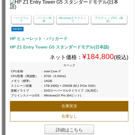
ハードウェ
パソコン本
Windowsデスクトッ
デスクトップPC（新
ア
体
プ
品）
送料無料
HP ヒューレット・パッカード
HP Z1 Entry Tower G5 スタンダードモデル(日本語)
¥184,800
ネット価格：
(税込)
スペック
CPU名称
:
Intel Core i7
CPU型番（周波数）
:
9700（3.0GHz)
メモリ（標準）
:
16GB
ストレージ容量
:
1TB (HDD) + 256GB (M.2 PCIe SSD）
搭載ドライブ
:
DVDスーパーマルチドライブ（DL対応）
プリインストールOS
:
Windows10 Pro (64ビット)
在庫状況
在庫なし
詳細はこちら