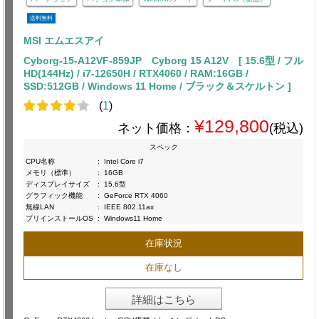
送料無料
MSI エムエスアイ
Cyborg-15-A12VF-859JP Cyborg 15 A12V [ 15.6型 / フル
HD(144Hz) / i7-12650H / RTX4060 / RAM:16GB /
SSD:512GB / Windows 11 Home / ブラック＆スケルトン ]
(
1
)
¥129,800
ネット価格：
(税込)
スペック
CPU名称
:
Intel Core i7
メモリ（標準）
:
16GB
ディスプレイサイズ
:
15.6型
グラフィック機能
:
GeForce RTX 4060
無線LAN
:
IEEE 802.11ax
プリインストールOS
:
Windows11 Home
在庫状況
在庫なし
詳細はこちら