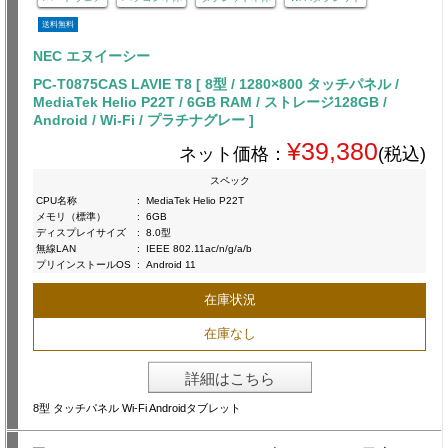
送料無料
NEC エヌイーシー
PC-T0875CAS LAVIE T8 [ 8型 / 1280×800 タッチパネル /
MediaTek Helio P22T / 6GB RAM / ストレージ128GB /
Android / Wi-Fi / プラチナグレー ]
¥39,380
ネット価格：
(税込)
スペック
CPU名称
:
MediaTek Helio P22T
メモリ（標準）
:
6GB
ディスプレイサイズ
:
8.0型
無線LAN
:
IEEE 802.11ac/n/g/a/b
プリインストールOS
:
Android 11
在庫状況
在庫なし
詳細はこちら
8型 タッチパネル Wi-Fi Androidタブレット