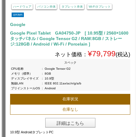
ハードウェア
パソコン本体
タブレット本体
Wi-Fiタブレット
送料無料
Google
Google Pixel Tablet GA04750-JP [ 10.95型 / 2560×1600
タッチパネル / Google Tensor G2 / RAM:8GB / ストレー
ジ:128GB / Android / Wi-Fi / Porcelain ]
¥79,799
ネット価格：
(税込)
スペック
CPU名称
:
Google Tensor G2
メモリ（標準）
:
8GB
ディスプレイサイズ
:
10.9型
無線LAN
:
IEEE 802.11ax/ac/n/g/a/b
プリインストールOS
:
Android
在庫状況
在庫なし
詳細はこちら
10.9型 AndroidタブレットPC