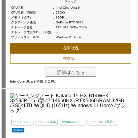
スペック
CPU名称
:
Intel Core Ultra 9
CPU型番（周波数）
:
275HX
メモリ（標準）
:
32GB
グラフィック機能
:
GeForce RTX 5080
ストレージ容量
:
1TB (M.2 NVMe SSD)
ストレージ増設スロット有無
:
○
プリインストールOS
:
Windows11 Home
在庫状況
在庫なし
詳細はこちら
Intel Core Ultra 9 搭載 ミニPC
ハードウェア
パソコン本体
Windowsノート
ノートPC（新品）
送料無料