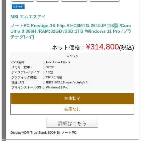
送料無料
MSI エムエスアイ
ノートPC Prestige-16-Flip-AI+C3MTG-2610JP [16型 /Core
Ultra 9 386H /RAM:32GB /SSD:1TB /Windows 11 Pro /プラ
チナグレイ]
¥314,800
ネット価格：
(税込)
スペック
CPU名称
:
Intel Core Ultra 9
メモリ（標準）
:
32GB
ディスプレイサイズ
:
16型
グラフィック機能
:
CPUに内蔵
無線LAN
:
IEEE 802.11be/ax/ac/n/g/a/b
プリインストールOS
:
Windows11 Pro
在庫状況
在庫なし
詳細はこちら
DisplayHDR True Black 600対応 ノートPC