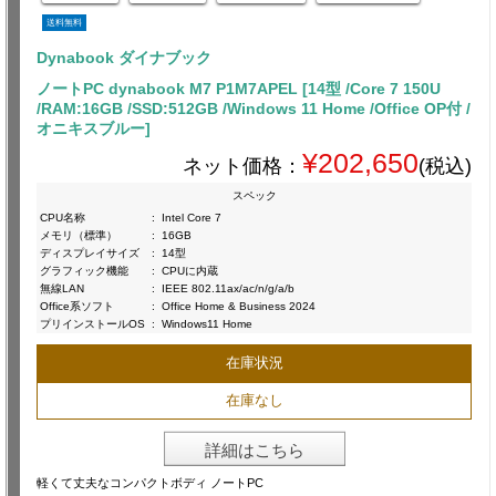
送料無料
Dynabook ダイナブック
ノートPC dynabook M7 P1M7APEL [14型 /Core 7 150U
/RAM:16GB /SSD:512GB /Windows 11 Home /Office OP付 /
オニキスブルー]
¥202,650
ネット価格：
(税込)
スペック
CPU名称
:
Intel Core 7
メモリ（標準）
:
16GB
ディスプレイサイズ
:
14型
グラフィック機能
:
CPUに内蔵
無線LAN
:
IEEE 802.11ax/ac/n/g/a/b
Office系ソフト
:
Office Home & Business 2024
プリインストールOS
:
Windows11 Home
在庫状況
在庫なし
詳細はこちら
軽くて丈夫なコンパクトボディ ノートPC