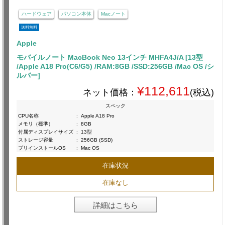
ハードウェア
パソコン本体
Macノート
送料無料
Apple
モバイルノート MacBook Neo 13インチ MHFA4J/A [13型
/Apple A18 Pro(C6/G5) /RAM:8GB /SSD:256GB /Mac OS /シ
ルバー]
¥112,611
ネット価格：
(税込)
スペック
CPU名称
:
Apple A18 Pro
メモリ（標準）
:
8GB
付属ディスプレイサイズ
:
13型
ストレージ容量
:
256GB (SSD)
プリインストールOS
:
Mac OS
在庫状況
在庫なし
詳細はこちら