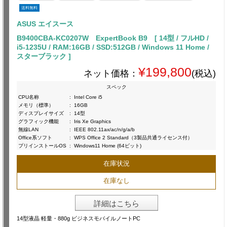
送料無料
ASUS エイスース
B9400CBA-KC0207W ExpertBook B9 [ 14型 / フルHD /
i5-1235U / RAM:16GB / SSD:512GB / Windows 11 Home /
スターブラック ]
¥199,800
ネット価格：
(税込)
スペック
CPU名称
:
Intel Core i5
メモリ（標準）
:
16GB
ディスプレイサイズ
:
14型
グラフィック機能
:
Iris Xe Graphics
無線LAN
:
IEEE 802.11ax/ac/n/g/a/b
Office系ソフト
:
WPS Office 2 Standard（3製品共通ライセンス付）
プリインストールOS
:
Windows11 Home (64ビット)
在庫状況
在庫なし
詳細はこちら
14型液晶 軽量・880g ビジネスモバイルノートPC