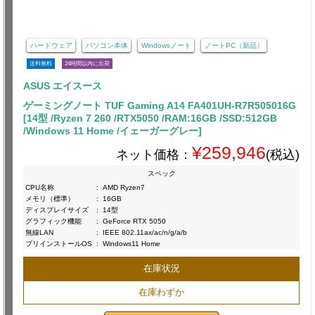
ハードウェア
パソコン本体
Windowsノート
ノートPC（新品）
送料無料
24時間以内に出荷
ASUS エイスース
ゲーミングノート TUF Gaming A14 FA401UH-R7R505016G
[14型 /Ryzen 7 260 /RTX5050 /RAM:16GB /SSD:512GB
/Windows 11 Home /イェーガーグレー]
¥259,946
ネット価格：
(税込)
スペック
CPU名称
:
AMD Ryzen7
メモリ（標準）
:
16GB
ディスプレイサイズ
:
14型
グラフィック機能
:
GeForce RTX 5050
無線LAN
:
IEEE 802.11ax/ac/n/g/a/b
プリインストールOS
:
Windows11 Home
在庫状況
在庫わずか