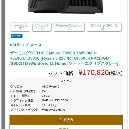
ハードウェ
パソコン本
Windowsデスクトッ
デスクトップPC（新
ア
体
プ
品）
送料無料
ASUS エイスース
ゲーミングPC TUF Gaming TM500 TM500MH-
R516G1TB3050 [Ryzen 5 220 /RTX3050 /RAM:16GB
/SSD:1TB /Windows 11 Home /ソーラーエクリプスグレー]
¥170,820
ネット価格：
(税込)
スペック
CPU名称
:
AMD Ryzen5
CPU型番（周波数）
:
220
メモリ（標準）
:
16GB
グラフィック機能
:
GeForce RTX 3050
ストレージ容量
:
1TB (SSD)
プリインストールOS
:
Windows11 Home
在庫状況