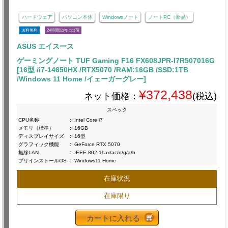
ハードウェア
パソコン本体
Windowsノート
ノートPC（新品）
送料無料
24時間以内に出荷
ASUS エイスース
ゲーミングノート TUF Gaming F16 FX608JPR-I7R507016G
[16型 /i7-14650HX /RTX5070 /RAM:16GB /SSD:1TB
/Windows 11 Home /イェーガーグレー]
¥372,438
ネット価格：
(税込)
スペック
CPU名称
:
Intel Core i7
メモリ（標準）
:
16GB
ディスプレイサイズ
:
16型
グラフィック機能
:
GeForce RTX 5070
無線LAN
:
IEEE 802.11ax/ac/n/g/a/b
プリインストールOS
:
Windows11 Home
在庫状況
在庫限り
カートに入れる