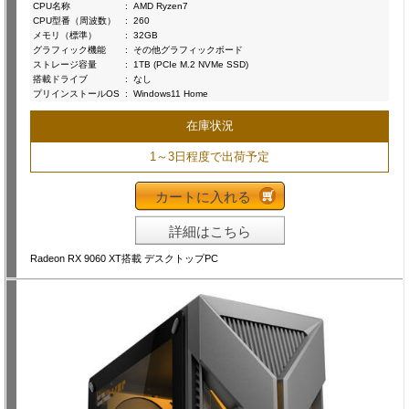
CPU名称
:
AMD Ryzen7
CPU型番（周波数）
:
260
メモリ（標準）
:
32GB
グラフィック機能
:
その他グラフィックボード
ストレージ容量
:
1TB (PCIe M.2 NVMe SSD)
搭載ドライブ
:
なし
プリインストールOS
:
Windows11 Home
在庫状況
1～3日程度で出荷予定
カートに入れる
詳細はこちら
Radeon RX 9060 XT搭載 デスクトップPC