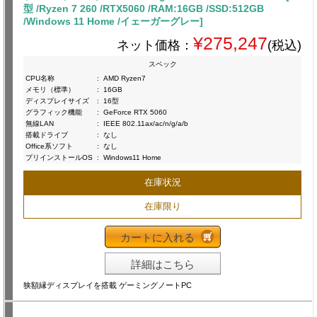
型 /Ryzen 7 260 /RTX5060 /RAM:16GB /SSD:512GB
/Windows 11 Home /イェーガーグレー]
¥275,247
ネット価格：
(税込)
スペック
CPU名称
:
AMD Ryzen7
メモリ（標準）
:
16GB
ディスプレイサイズ
:
16型
グラフィック機能
:
GeForce RTX 5060
無線LAN
:
IEEE 802.11ax/ac/n/g/a/b
搭載ドライブ
:
なし
Office系ソフト
:
なし
プリインストールOS
:
Windows11 Home
在庫状況
在庫限り
カートに入れる
詳細はこちら
狭額縁ディスプレイを搭載 ゲーミングノートPC