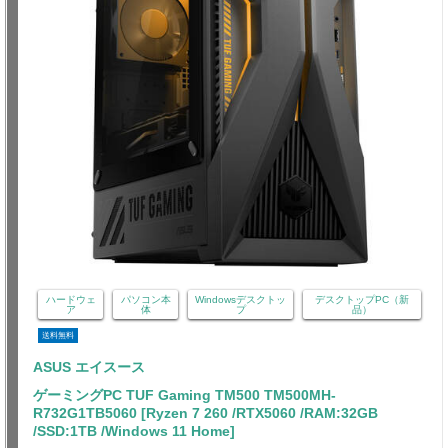
ハードウェ
パソコン本
Windowsデスクトッ
デスクトップPC（新
ア
体
プ
品）
送料無料
ASUS エイスース
ゲーミングPC TUF Gaming TM500 TM500MH-
R732G1TB5060 [Ryzen 7 260 /RTX5060 /RAM:32GB
/SSD:1TB /Windows 11 Home]