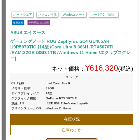
ハードウェア
パソコン本体
Windowsノート
ノートPC（新品）
送料無料
24時間以内に出荷
ASUS エイスース
ゲーミングノート ROG Zephyrus G14 GU405AR-
U9R5070TIG [14型 /Core Ultra 9 386H /RTX5070Ti
/RAM:32GB /SSD:1TB /Windows 11 Home /エクリプスグレ
ー]
¥616,320
ネット価格：
(税込)
スペック
CPU名称
:
Intel Core Ultra 9
メモリ（標準）
:
32GB
ディスプレイサイズ
:
14型
グラフィック機能
:
GeForce RTX 5070 Ti
無線LAN
:
IEEE 802.11be/ax/ac/n/g/a/b
プリインストールOS
:
Windows11 Home
在庫状況
在庫わずか