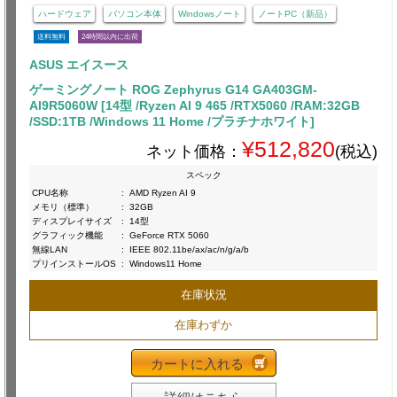
ハードウェア
パソコン本体
Windowsノート
ノートPC（新品）
送料無料
24時間以内に出荷
ASUS エイスース
ゲーミングノート ROG Zephyrus G14 GA403GM-
AI9R5060W [14型 /Ryzen AI 9 465 /RTX5060 /RAM:32GB
/SSD:1TB /Windows 11 Home /プラチナホワイト]
¥512,820
ネット価格：
(税込)
スペック
CPU名称
:
AMD Ryzen AI 9
メモリ（標準）
:
32GB
ディスプレイサイズ
:
14型
グラフィック機能
:
GeForce RTX 5060
無線LAN
:
IEEE 802.11be/ax/ac/n/g/a/b
プリインストールOS
:
Windows11 Home
在庫状況
在庫わずか
カートに入れる