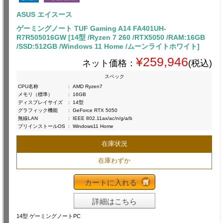
ASUS エイスース
ゲーミングノート TUF Gaming A14 FA401UH-
R7R505016GW [14型 /Ryzen 7 260 /RTX5050 /RAM:16GB
/SSD:512GB /Windows 11 Home /ムーンライトホワイト]
¥259,946
ネット価格：
(税込)
スペック
CPU名称
:
AMD Ryzen7
メモリ（標準）
:
16GB
ディスプレイサイズ
:
14型
グラフィック機能
:
GeForce RTX 5050
無線LAN
:
IEEE 802.11ax/ac/n/g/a/b
プリインストールOS
:
Windows11 Home
在庫状況
在庫わずか
カートに入れる
詳細はこちら
14型 ゲーミングノートPC