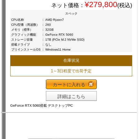
¥279,800
ネット価格：
(税込)
スペック
CPU名称
:
AMD Ryzen7
CPU型番（周波数）
:
260
メモリ（標準）
:
32GB
グラフィック機能
:
GeForce RTX 5060
ストレージ容量
:
1TB (PCIe M.2 NVMe SSD)
搭載ドライブ
:
なし
プリインストールOS
:
Windows11 Home
在庫状況
1～3日程度で出荷予定
カートに入れる
詳細はこちら
GeForce RTX 5060搭載 デスクトップPC