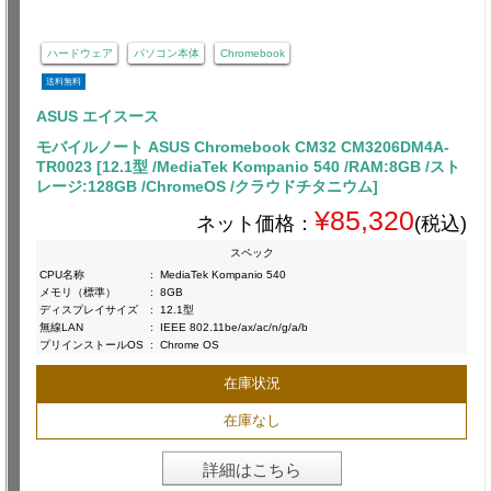
ハードウェア
パソコン本体
Chromebook
送料無料
ASUS エイスース
モバイルノート ASUS Chromebook CM32 CM3206DM4A-
TR0023 [12.1型 /MediaTek Kompanio 540 /RAM:8GB /スト
レージ:128GB /ChromeOS /クラウドチタニウム]
¥85,320
ネット価格：
(税込)
スペック
CPU名称
:
MediaTek Kompanio 540
メモリ（標準）
:
8GB
ディスプレイサイズ
:
12.1型
無線LAN
:
IEEE 802.11be/ax/ac/n/g/a/b
プリインストールOS
:
Chrome OS
在庫状況
在庫なし
詳細はこちら