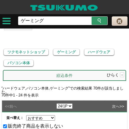
ツクモネットショップ
ゲーミング
ハードウェア
パソコン本体
ツクモネットショップ
ゲーミング
ハードウェア
パソコン本体
ひらく
+
絞込条件
“
ハードウェア,パソコン本体,ゲーミング
”での検索結果
70
件が該当しまし
た。
70
件中
1 - 24
件を表示
<<
>>
前へ
次へ
並べ替え：
販売終了商品を表示しない