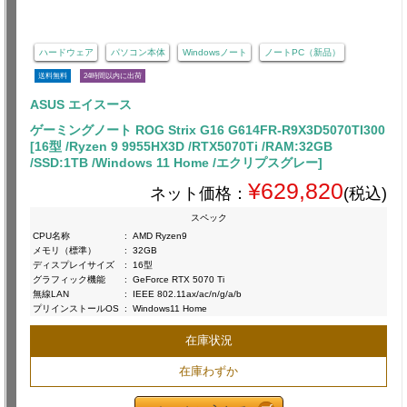
ハードウェア
パソコン本体
Windowsノート
ノートPC（新品）
送料無料
24時間以内に出荷
ASUS エイスース
ゲーミングノート ROG Strix G16 G614FR-R9X3D5070TI300
[16型 /Ryzen 9 9955HX3D /RTX5070Ti /RAM:32GB
/SSD:1TB /Windows 11 Home /エクリプスグレー]
¥629,820
ネット価格：
(税込)
スペック
CPU名称
:
AMD Ryzen9
メモリ（標準）
:
32GB
ディスプレイサイズ
:
16型
グラフィック機能
:
GeForce RTX 5070 Ti
無線LAN
:
IEEE 802.11ax/ac/n/g/a/b
プリインストールOS
:
Windows11 Home
在庫状況
在庫わずか