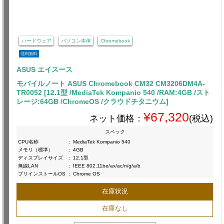
ハードウェア
パソコン本体
Chromebook
送料無料
ASUS エイスース
モバイルノート ASUS Chromebook CM32 CM3206DM4A-
TR0052 [12.1型 /MediaTek Kompanio 540 /RAM:4GB /スト
レージ:64GB /ChromeOS /クラウドチタニウム]
¥67,320
ネット価格：
(税込)
スペック
CPU名称
:
MediaTek Kompanio 540
メモリ（標準）
:
4GB
ディスプレイサイズ
:
12.1型
無線LAN
:
IEEE 802.11be/ax/ac/n/g/a/b
プリインストールOS
:
Chrome OS
在庫状況
在庫なし