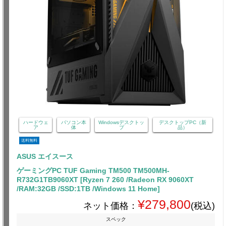
ハードウェ
パソコン本
Windowsデスクトッ
デスクトップPC（新
ア
体
プ
品）
送料無料
ASUS エイスース
ゲーミングPC TUF Gaming TM500 TM500MH-
R732G1TB9060XT [Ryzen 7 260 /Radeon RX 9060XT
/RAM:32GB /SSD:1TB /Windows 11 Home]
¥279,800
ネット価格：
(税込)
スペック