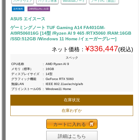
ハードウェア
パソコン本体
Windowsノート
ノートPC（新品）
送料無料
24時間以内に出荷
ASUS エイスース
ゲーミングノート TUF Gaming A14 FA401GM-
AI9R506016G [14型 /Ryzen AI 9 465 /RTX5060 /RAM:16GB
/SSD:512GB /Windows 11 Home /イェーガーグレー]
¥336,447
ネット価格：
(税込)
スペック
CPU名称
:
AMD Ryzen AI 9
メモリ（標準）
:
16GB
ディスプレイサイズ
:
14型
グラフィック機能
:
GeForce RTX 5060
無線LAN
:
IEEE 802.11ax/ac/n/g/a/b
プリインストールOS
:
Windows11 Home
在庫状況
在庫わずか
カートに入れる
詳細はこちら