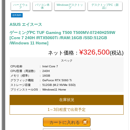
ハードウェ
パソコン本
Windowsデスクトッ
デスクトップPC（新
ア
体
プ
品）
送料無料
ASUS エイスース
ゲーミングPC TUF Gaming T500 T500MV-07240H259W
[Core 7 240H /RTX5060Ti /RAM:16GB /SSD:512GB
/Windows 11 Home]
¥326,500
ネット価格：
(税込)
スペック
CPU名称
:
Intel Core 7
CPU型番（周波数）
:
240H
メモリ（標準）
:
16GB
グラフィック機能
:
GeForce RTX 5060 Ti
ストレージ容量
:
512GB (M.2 NVMe SSD)
プリインストールOS
:
Windows11 Home
在庫状況
1～3日程度で出荷予定
カートに入れる