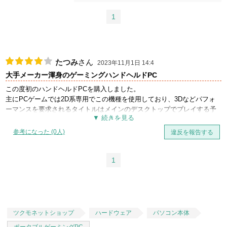
1
たつみ
さん
2023年11月1日 14:4
大手メーカー渾身のゲーミングハンドヘルドPC
この度初のハンドヘルドPCを購入しました。
主にPCゲームでは2D系専用でこの機種を使用しており、3Dなどパフォ
ーマンスを要求されるタイトルはメインのデスクトップでプレイする予
定で購入しましが、実際動作テストを行ったところ高負荷時でも想像よ
り余裕のあるパフォーマンスを発揮してくれたので大変満足していま
参考になった (0人)
違反を報告する
す。
最近のメジャータイトルでも設定調整を肝として、プレイに差し支えな
いグラフィック調整をすることでしっかり動作し冷却もおこなえている
1
ので安心しました。
この価格帯では比較的ライバルの多いハンドヘルドPCですが、やはり大
手が口火を切る性能と価格、サポート対応は秀でているので”買って損し
た”なんてセリフはでない出来栄えだと思います。
個人的な難点をあげるとすればスティックの抵抗感がやや薄く入力の力
ツクモネットショップ
ハードウェア
パソコン本体
加減が必要な点、USBタイプCがシングルのみで肝心の差込口が見ずら
ポータブルゲーミングPC