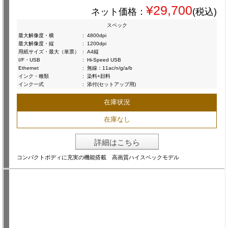
¥29,700
ネット価格：
(税込)
スペック
最大解像度・横
:
4800dpi
最大解像度・縦
:
1200dpi
用紙サイズ・最大（単票）
:
A4縦
I/F・USB
:
Hi-Speed USB
Ethernet
:
無線：11ac/n/g/a/b
インク・種類
:
染料+顔料
インク一式
:
添付(セットアップ用)
在庫状況
在庫なし
詳細はこちら
コンパクトボディに充実の機能搭載 高画質ハイスペックモデル