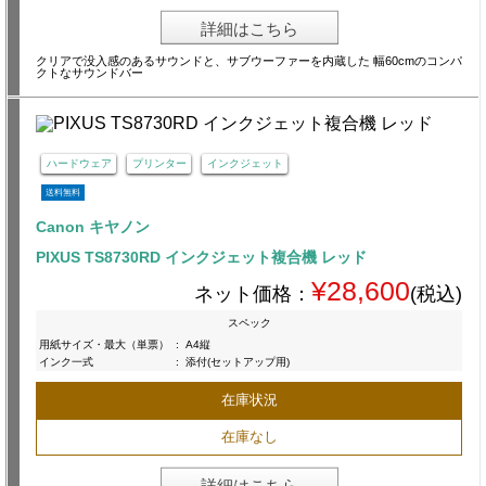
詳細はこちら
クリアで没入感のあるサウンドと、サブウーファーを内蔵した 幅60cmのコンパ
クトなサウンドバー
ハードウェア
プリンター
インクジェット
送料無料
Canon キヤノン
PIXUS TS8730RD インクジェット複合機 レッド
¥28,600
ネット価格：
(税込)
スペック
用紙サイズ・最大（単票）
:
A4縦
インク一式
:
添付(セットアップ用)
在庫状況
在庫なし
詳細はこちら