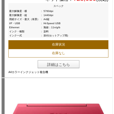
スペック
最大解像度・横
:
5760dpi
最大解像度・縦
:
1440dpi
用紙サイズ・最大（単票）
:
A4縦
I/F・USB
:
Hi-Speed USB
Ethernet
:
無線：11n/g/b
インク・種類
:
染料
インク一式
:
添付(セットアップ用)
在庫状況
在庫なし
詳細はこちら
A4カラーインクジェット複合機