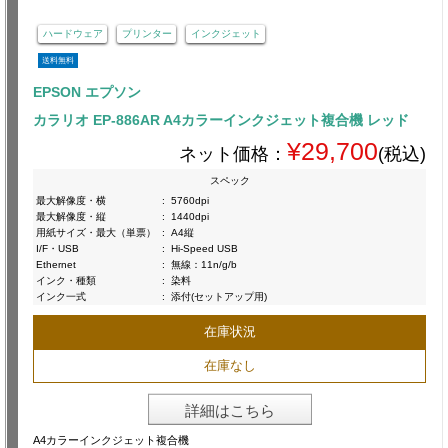
ハードウェア
プリンター
インクジェット
送料無料
EPSON エプソン
カラリオ EP-886AR A4カラーインクジェット複合機 レッド
¥29,700
ネット価格：
(税込)
スペック
最大解像度・横
:
5760dpi
最大解像度・縦
:
1440dpi
用紙サイズ・最大（単票）
:
A4縦
I/F・USB
:
Hi-Speed USB
Ethernet
:
無線：11n/g/b
インク・種類
:
染料
インク一式
:
添付(セットアップ用)
在庫状況
在庫なし
詳細はこちら
A4カラーインクジェット複合機