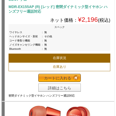
MDR-EX155AP (R) [レッド] 密閉ダイナミック型イヤホン ハ
ンズフリー通話対応
¥2,196
ネット価格：
(税込)
スペック
ワイヤレス
:
無
ヘッドホンサイズ・形状
:
その他
コード巻取り機能
:
無
ノイズキャンセリング機能
:
無
Bluetooth
:
無
在庫状況
在庫あり
カートに入れる
詳細はこちら
密閉ダイナミック型イヤホン ハンズフリー通話対応