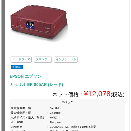
ハードウェア
プリンター
インクジェット
送料無料
EPSON エプソン
カラリオ EP-805AR (レッド)
¥12,078
ネット価格：
(税込)
スペック
最大解像度・横
:
5760dpi
最大解像度・縦
:
1440dpi
用紙サイズ・最大（単票）
:
A4縦
I/F・USB
:
Hi-Speed
Ethernet
:
100BASE-TX、無線：11n/g/b準拠