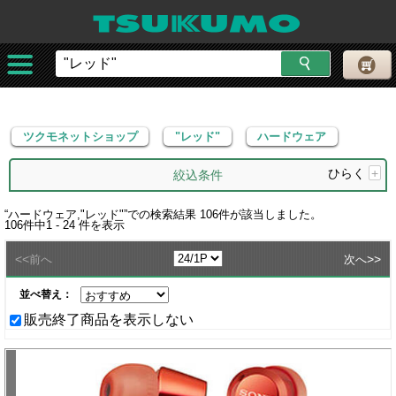
ツクモネットショップ
"レッド"
ハードウェア
ツクモネットショップ
"レッド"
ハードウェア
ひらく
+
絞込条件
“
ハードウェア,"レッド"
”での検索結果
106
件が該当しました。
106
件中
1 - 24
件を表示
<<
>>
前へ
次へ
並べ替え：
販売終了商品を表示しない