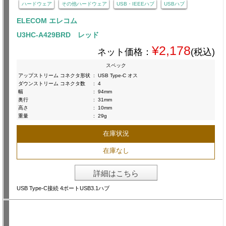
ハードウェア
その他ハードウェア
USB・IEEEハブ
USBハブ
ELECOM エレコム
U3HC-A429BRD レッド
¥2,178
ネット価格：
(税込)
スペック
アップストリーム コネクタ形状
:
USB Type-C オス
ダウンストリーム コネクタ数
:
4
幅
:
94mm
奥行
:
31mm
高さ
:
10mm
重量
:
29g
在庫状況
在庫なし
詳細はこちら
USB Type-C接続 4ポートUSB3.1ハブ