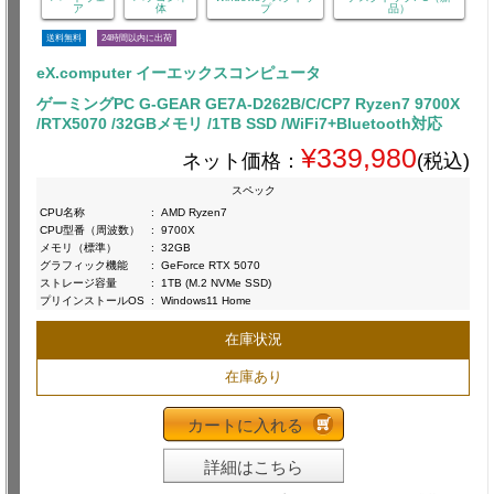
ア
体
プ
品）
送料無料
24時間以内に出荷
eX.computer イーエックスコンピュータ
ゲーミングPC G-GEAR GE7A-D262B/C/CP7 Ryzen7 9700X
/RTX5070 /32GBメモリ /1TB SSD /WiFi7+Bluetooth対応
¥339,980
ネット価格：
(税込)
スペック
CPU名称
:
AMD Ryzen7
CPU型番（周波数）
:
9700X
メモリ（標準）
:
32GB
グラフィック機能
:
GeForce RTX 5070
ストレージ容量
:
1TB (M.2 NVMe SSD)
プリインストールOS
:
Windows11 Home
在庫状況
在庫あり
カートに入れる
詳細はこちら