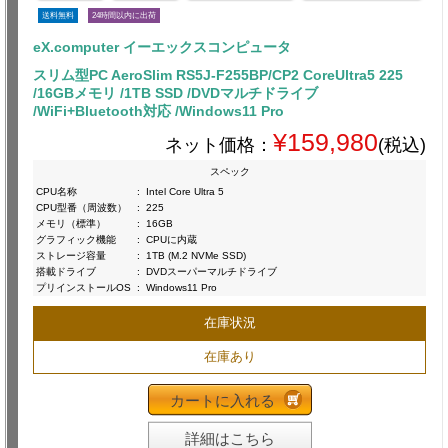
送料無料
24時間以内に出荷
eX.computer イーエックスコンピュータ
スリム型PC AeroSlim RS5J-F255BP/CP2 CoreUltra5 225
/16GBメモリ /1TB SSD /DVDマルチドライブ
/WiFi+Bluetooth対応 /Windows11 Pro
¥159,980
ネット価格：
(税込)
スペック
CPU名称
:
Intel Core Ultra 5
CPU型番（周波数）
:
225
メモリ（標準）
:
16GB
グラフィック機能
:
CPUに内蔵
ストレージ容量
:
1TB (M.2 NVMe SSD)
搭載ドライブ
:
DVDスーパーマルチドライブ
プリインストールOS
:
Windows11 Pro
在庫状況
在庫あり
カートに入れる
詳細はこちら