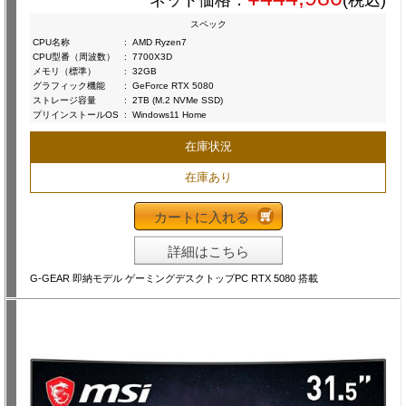
ネット価格：
(税込)
スペック
CPU名称
:
AMD Ryzen7
CPU型番（周波数）
:
7700X3D
メモリ（標準）
:
32GB
グラフィック機能
:
GeForce RTX 5080
ストレージ容量
:
2TB (M.2 NVMe SSD)
プリインストールOS
:
Windows11 Home
在庫状況
在庫あり
カートに入れる
詳細はこちら
G-GEAR 即納モデル ゲーミングデスクトップPC RTX 5080 搭載