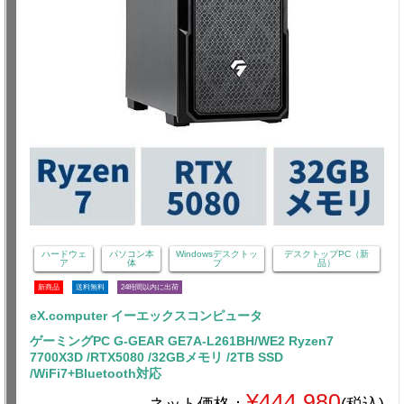
ハードウェ
パソコン本
Windowsデスクトッ
デスクトップPC（新
ア
体
プ
品）
新商品
送料無料
24時間以内に出荷
eX.computer イーエックスコンピュータ
ゲーミングPC G-GEAR GE7A-L261BH/WE2 Ryzen7
7700X3D /RTX5080 /32GBメモリ /2TB SSD
/WiFi7+Bluetooth対応
¥444,980