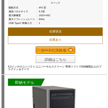
スペック
駆動方式
:
IPS 型
液晶パネルサイズ
:
9.2型
最大解像度
:
1920×462
最大リフレッシュレート
:
60Hz
USB TypeC 映像入力
:
1
在庫状況
在庫あり
カートに入れる
詳細はこちら
9.2インチのコンパクトユニバーサルスクリーン 専用ソフトで500種類以上のプ
ラグイン＆テーマ
即納モデル