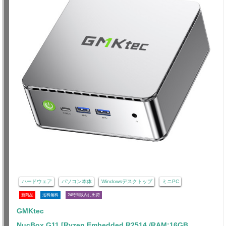
ハードウェア
パソコン本体
Windowsデスクトップ
ミニPC
新商品
送料無料
24時間以内に出荷
GMKtec
NucBox G11 [Ryzen Embedded R2514 /RAM:16GB