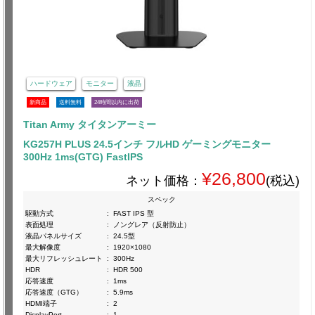
ハードウェア
モニター
液晶
新商品
送料無料
24時間以内に出荷
Titan Army タイタンアーミー
KG257H PLUS 24.5インチ フルHD ゲーミングモニター
300Hz 1ms(GTG) FastIPS
¥26,800
ネット価格：
(税込)
スペック
駆動方式
:
FAST IPS 型
表面処理
:
ノングレア（反射防止）
液晶パネルサイズ
:
24.5型
最大解像度
:
1920×1080
最大リフレッシュレート
:
300Hz
HDR
:
HDR 500
応答速度
:
1ms
応答速度（GTG）
:
5.9ms
HDMI端子
:
2
DisplayPort
:
1