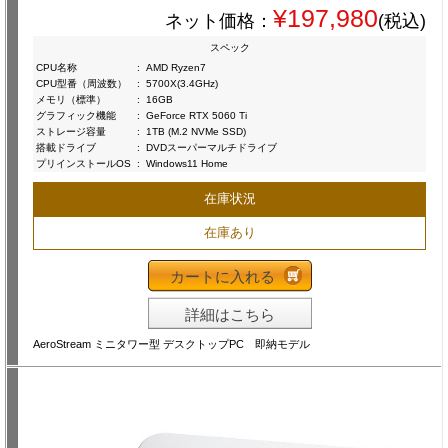
¥197,980
ネット価格：
(税込)
スペック
CPU名称
:
AMD Ryzen7
CPU型番（周波数）
:
5700X(3.4GHz)
メモリ（標準）
:
16GB
グラフィック機能
:
GeForce RTX 5060 Ti
ストレージ容量
:
1TB (M.2 NVMe SSD)
搭載ドライブ
:
DVDスーパーマルチドライブ
プリインストールOS
:
Windows11 Home
在庫状況
在庫あり
カートに入れる
詳細はこちら
AeroStream ミニタワー型 デスクトップPC 即納モデル