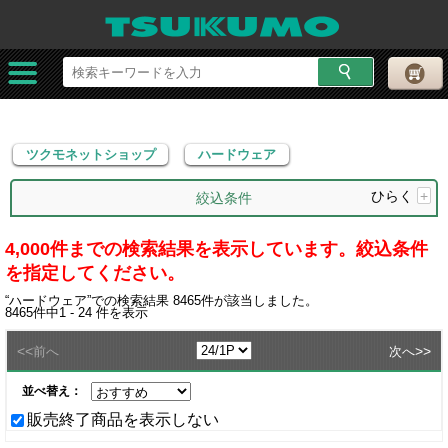
ツクモネットショップ
ハードウェア
ツクモネットショップ
ハードウェア
ひらく
+
絞込条件
4,000件までの検索結果を表示しています。絞込条件
を指定してください。
“
ハードウェア
”での検索結果
8465
件が該当しました。
8465
件中
1 - 24
件を表示
<<
>>
前へ
次へ
並べ替え：
販売終了商品を表示しない