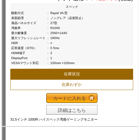
スペック
駆動方式
:
Rapid VA 型
表面処理
:
ノングレア（反射防止）
液晶パネルサイズ
:
27型
湾曲率
:
R1000
最大解像度
:
2560×1440
最大リフレッシュレート
:
180Hz
HDR
:
○
応答速度（GTG）
:
0.5ms
HDMI端子
:
2
DisplayPort
:
1
VESAマウント対応
:
100mm ×100mm
在庫状況
在庫わずか
カートに入れる
詳細はこちら
31.5インチ 1000R ハイスペック湾曲ゲーミングモニター