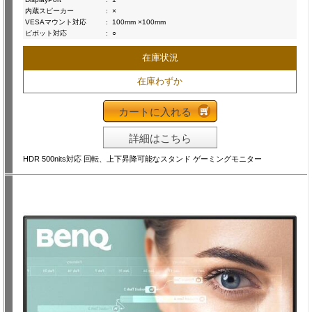
内蔵スピーカー
:
×
VESAマウント対応
:
100mm ×100mm
ピボット対応
:
○
在庫状況
在庫わずか
カートに入れる
詳細はこちら
HDR 500nits対応 回転、上下昇降可能なスタンド ゲーミングモニター