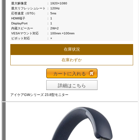
最大解像度
:
1920×1080
最大リフレッシュレート
:
120Hz
応答速度（GTG）
:
5ms
HDMI端子
:
1
DisplayPort
:
1
内蔵スピーカー
:
2W×2
VESAマウント対応
:
100mm ×100mm
ピボット対応
:
×
在庫状況
在庫わずか
カートに入れる
詳細はこちら
アイケアGWシリーズ 23.8型モニター