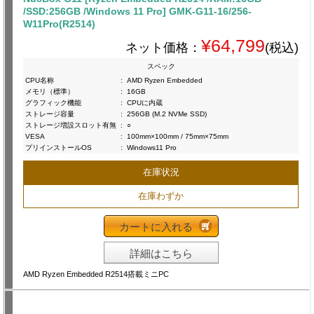
/SSD:256GB /Windows 11 Pro] GMK-G11-16/256-
W11Pro(R2514)
¥64,799
ネット価格：
(税込)
スペック
CPU名称
:
AMD Ryzen Embedded
メモリ（標準）
:
16GB
グラフィック機能
:
CPUに内蔵
ストレージ容量
:
256GB (M.2 NVMe SSD)
ストレージ増設スロット有無
:
○
VESA
:
100mm×100mm / 75mm×75mm
プリインストールOS
:
Windows11 Pro
在庫状況
在庫わずか
カートに入れる
詳細はこちら
AMD Ryzen Embedded R2514搭載ミニPC