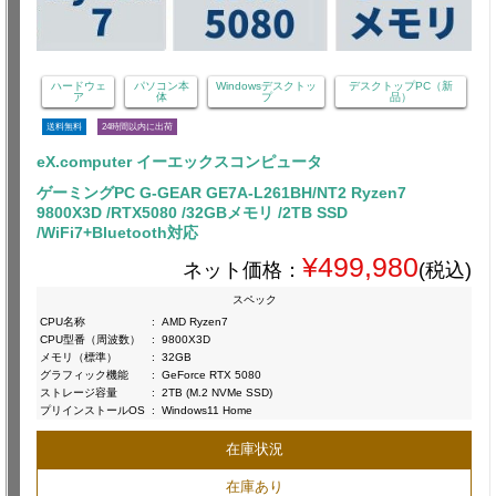
ハードウェ
パソコン本
Windowsデスクトッ
デスクトップPC（新
ア
体
プ
品）
送料無料
24時間以内に出荷
eX.computer イーエックスコンピュータ
ゲーミングPC G-GEAR GE7A-L261BH/NT2 Ryzen7
9800X3D /RTX5080 /32GBメモリ /2TB SSD
/WiFi7+Bluetooth対応
¥499,980
ネット価格：
(税込)
スペック
CPU名称
:
AMD Ryzen7
CPU型番（周波数）
:
9800X3D
メモリ（標準）
:
32GB
グラフィック機能
:
GeForce RTX 5080
ストレージ容量
:
2TB (M.2 NVMe SSD)
プリインストールOS
:
Windows11 Home
在庫状況
在庫あり