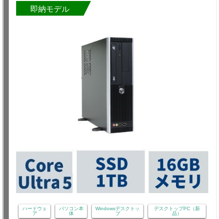
即納モデル
ハードウェ
パソコン本
Windowsデスクトッ
デスクトップPC（新
ア
体
プ
品）