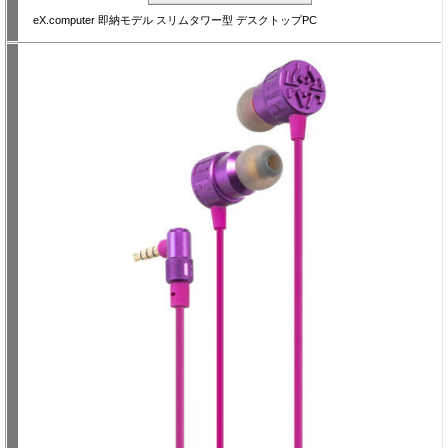
eX.computer 即納モデル スリムタワー型 デスクトップPC