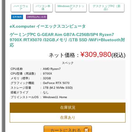
ハードウェ
パソコン本
Windowsデスクトッ
デスクトップPC（新
ア
体
プ
品）
送料無料
24時間以内に出荷
eX.computer イーエックスコンピュータ
ゲーミングPC G-GEAR Aim GB7A-C256B/SP4 Ryzen7
9700X /RTX5070 /32GBメモリ /1TB SSD /WiFi+Bluetooth対
応
¥309,980
ネット価格：
(税込)
スペック
CPU名称
:
AMD Ryzen7
CPU型番（周波数）
:
9700X
メモリ（標準）
:
32GB
グラフィック機能
:
GeForce RTX 5070
ストレージ容量
:
1TB (M.2 NVMe SSD)
搭載ドライブ
:
なし
プリインストールOS
:
Windows11 Home
在庫状況
在庫あり
カートに入れる