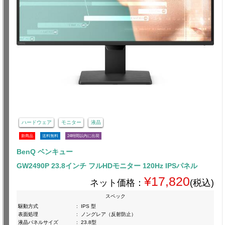
ハードウェア
モニター
液晶
新商品
送料無料
24時間以内に出荷
BenQ ベンキュー
GW2490P 23.8インチ フルHDモニター 120Hz IPSパネル
¥17,820
ネット価格：
(税込)
スペック
駆動方式
:
IPS 型
表面処理
:
ノングレア（反射防止）
液晶パネルサイズ
:
23.8型