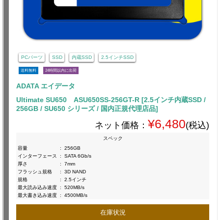
PCパーツ
SSD
内蔵SSD
2.5インチSSD
送料無料
24時間以内に出荷
ADATA エイデータ
Ultimate SU650 ASU650SS-256GT-R [2.5インチ内蔵SSD /
256GB / SU650 シリーズ / 国内正規代理店品]
¥6,480
ネット価格：
(税込)
スペック
容量
:
256GB
インターフェース
:
SATA 6Gb/s
厚さ
:
7mm
フラッシュ規格
:
3D NAND
規格
:
2.5インチ
最大読み込み速度
:
520MB/s
最大書き込み速度
:
4500MB/s
在庫状況