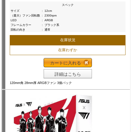
スペック
サイズ
:
12cm
（最大）ファン回転数
:
2300rpm
LED
:
ARGB
フレームカラー
:
ブラック系
回転の向き
:
通常
在庫状況
在庫わずか
カートに入れる
詳細はこちら
120mm角 28mm厚 ARGBファン 3個パック