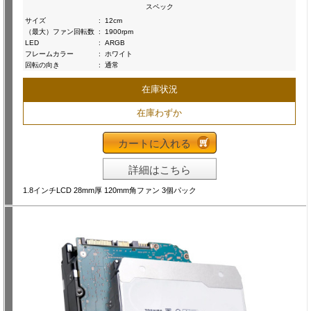
スペック
サイズ
:
12cm
（最大）ファン回転数
:
1900rpm
LED
:
ARGB
フレームカラー
:
ホワイト
回転の向き
:
通常
在庫状況
在庫わずか
カートに入れる
詳細はこちら
1.8インチLCD 28mm厚 120mm角ファン 3個パック