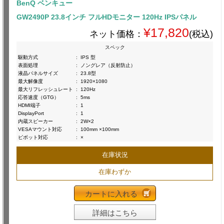
BenQ ベンキュー
GW2490P 23.8インチ フルHDモニター 120Hz IPSパネル
¥17,820
ネット価格：
(税込)
スペック
駆動方式
:
IPS 型
表面処理
:
ノングレア（反射防止）
液晶パネルサイズ
:
23.8型
最大解像度
:
1920×1080
最大リフレッシュレート
:
120Hz
応答速度（GTG）
:
5ms
HDMI端子
:
1
DisplayPort
:
1
内蔵スピーカー
:
2W×2
VESAマウント対応
:
100mm ×100mm
ピボット対応
:
×
在庫状況
在庫わずか
カートに入れる
詳細はこちら