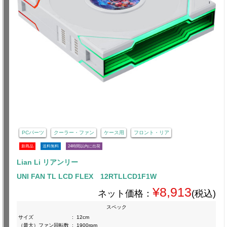
PCパーツ
クーラー・ファン
ケース用
フロント・リア
新商品
送料無料
24時間以内に出荷
Lian Li リアンリー
UNI FAN TL LCD FLEX 12RTLLCD1F1W
¥8,913
ネット価格：
(税込)
スペック
サイズ
:
12cm
（最大）ファン回転数
:
1900rpm