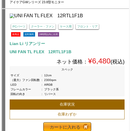
アイケアGWシリーズ 23.8型モニター
PCパーツ
クーラー・ファン
ケース用
フロント・リア
新商品
送料無料
24時間以内に出荷
Lian Li リアンリー
UNI FAN TL FLEX 12RTL1F1B
¥6,480
ネット価格：
(税込)
スペック
サイズ
:
12cm
（最大）ファン回転数
:
2300rpm
LED
:
ARGB
フレームカラー
:
ブラック系
回転の向き
:
リバース
在庫状況
在庫わずか
カートに入れる