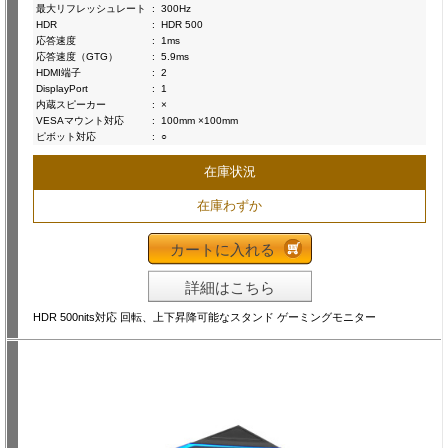
最大リフレッシュレート
:
300Hz
HDR
:
HDR 500
応答速度
:
1ms
応答速度（GTG）
:
5.9ms
HDMI端子
:
2
DisplayPort
:
1
内蔵スピーカー
:
×
VESAマウント対応
:
100mm ×100mm
ピボット対応
:
○
在庫状況
在庫わずか
カートに入れる
詳細はこちら
HDR 500nits対応 回転、上下昇降可能なスタンド ゲーミングモニター