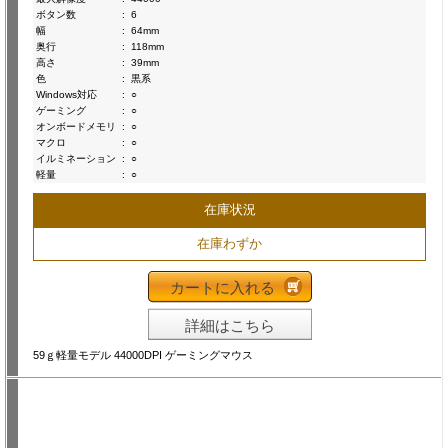
ボタン数
:
6
幅
:
64mm
奥行
:
118mm
高さ
:
39mm
色
:
黒系
Windows対応
:
○
ゲーミング
:
○
オンボードメモリ
:
○
マクロ
:
○
イルミネーション
:
○
軽量
:
○
在庫状況
在庫わずか
カートに入れる
詳細はこちら
59ｇ軽量モデル 44000DPI ゲーミングマウス