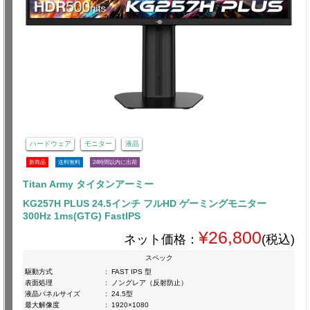
ハードウェア
モニター
液晶
新商品
送料無料
24時間以内に出荷
Titan Army タイタンアーミー
KG257H PLUS 24.5インチ フルHD ゲーミングモニター
300Hz 1ms(GTG) FastIPS
¥26,800
ネット価格：
(税込)
スペック
駆動方式
:
FAST IPS 型
表面処理
:
ノングレア（反射防止）
液晶パネルサイズ
:
24.5型
最大解像度
:
1920×1080