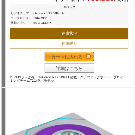
スペック
ビデオチップ
:
GeForce RTX 5060 Ti
コアクロック
:
2662MHz
搭載メモリ
:
8GB GDDR7
在庫状況
在庫限り
カートに入れる
詳細はこちら
2.5スロット占有 GeForce RTX 5060 Ti搭載 グラフィックボード プロゲー
ミングチームT1コラボモデル