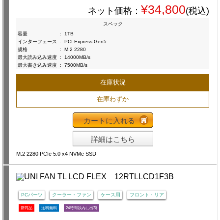
¥34,800
ネット価格：
(税込)
スペック
容量
:
1TB
インターフェース
:
PCI-Express Gen5
規格
:
M.2 2280
最大読み込み速度
:
14000MB/s
最大書き込み速度
:
7500MB/s
在庫状況
在庫わずか
カートに入れる
詳細はこちら
M.2 2280 PCIe 5.0 x4 NVMe SSD
PCパーツ
クーラー・ファン
ケース用
フロント・リア
新商品
送料無料
24時間以内に出荷