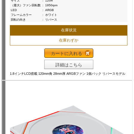
サイズ
:
12cm
（最大）ファン回転数
:
1950rpm
LED
:
ARGB
フレームカラー
:
ホワイト
回転の向き
:
リバース
在庫状況
在庫わずか
カートに入れる
詳細はこちら
1.8インチLCD搭載 120mm角 28mm厚 ARGBファン 1個パック リバースモデル