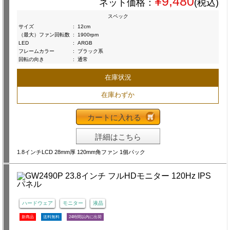
¥9,480
ネット価格：
(税込)
スペック
サイズ
:
12cm
（最大）ファン回転数
:
1900rpm
LED
:
ARGB
フレームカラー
:
ブラック系
回転の向き
:
通常
在庫状況
在庫わずか
カートに入れる
詳細はこちら
1.8インチLCD 28mm厚 120mm角ファン 1個パック
ハードウェア
モニター
液晶
新商品
送料無料
24時間以内に出荷