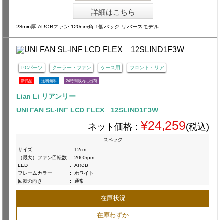
詳細はこちら
28mm厚 ARGBファン 120mm角 1個パック リバースモデル
PCパーツ
クーラー・ファン
ケース用
フロント・リア
新商品
送料無料
24時間以内に出荷
Lian Li リアンリー
UNI FAN SL-INF LCD FLEX 12SLIND1F3W
¥24,259
ネット価格：
(税込)
スペック
サイズ
:
12cm
（最大）ファン回転数
:
2000rpm
LED
:
ARGB
フレームカラー
:
ホワイト
回転の向き
:
通常
在庫状況
在庫わずか