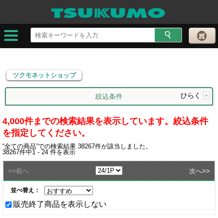
ツクモネットショップ
ツクモネットショップ
ひらく
+
絞込条件
4,000件までの検索結果を表示しています。絞込条件
を指定してください。
“
全ての商品
”での検索結果
38267
件が該当しました。
38267
件中
1 - 24
件を表示
<<
>>
前へ
次へ
並べ替え：
販売終了商品を表示しない