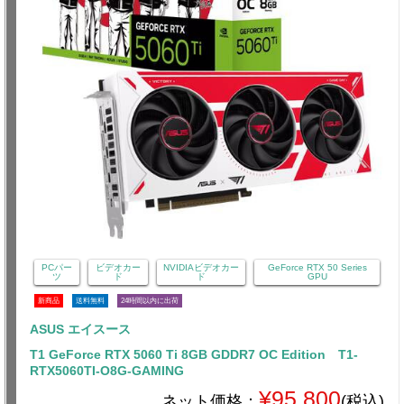
PCパー
ビデオカー
NVIDIAビデオカー
GeForce RTX 50 Series
ツ
ド
ド
GPU
新商品
送料無料
24時間以内に出荷
ASUS エイスース
T1 GeForce RTX 5060 Ti 8GB GDDR7 OC Edition T1-
RTX5060TI-O8G-GAMING
¥95,800
ネット価格：
(税込)