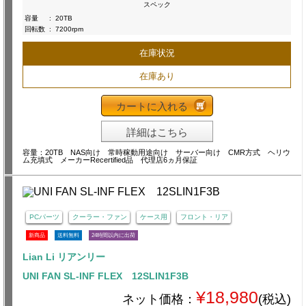
スペック
容量
:
20TB
回転数
:
7200rpm
在庫状況
在庫あり
カートに入れる
詳細はこちら
容量：20TB NAS向け 常時稼動用途向け サーバー向け CMR方式 ヘリウ
ム充填式 メーカーRecertified品 代理店6ヵ月保証
PCパーツ
クーラー・ファン
ケース用
フロント・リア
新商品
送料無料
24時間以内に出荷
Lian Li リアンリー
UNI FAN SL-INF FLEX 12SLIN1F3B
¥18,980
ネット価格：
(税込)