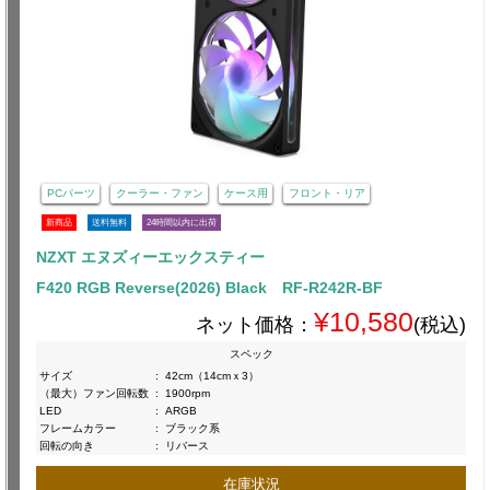
PCパーツ
クーラー・ファン
ケース用
フロント・リア
新商品
送料無料
24時間以内に出荷
NZXT エヌズィーエックスティー
F420 RGB Reverse(2026) Black RF-R242R-BF
¥10,580
ネット価格：
(税込)
スペック
サイズ
:
42cm（14cmｘ3）
（最大）ファン回転数
:
1900rpm
LED
:
ARGB
フレームカラー
:
ブラック系
回転の向き
:
リバース
在庫状況