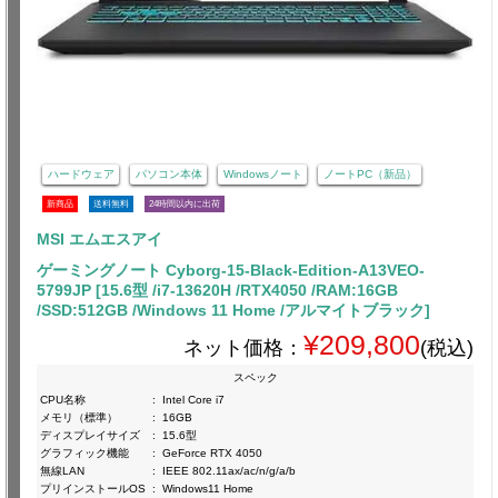
ハードウェア
パソコン本体
Windowsノート
ノートPC（新品）
新商品
送料無料
24時間以内に出荷
MSI エムエスアイ
ゲーミングノート Cyborg-15-Black-Edition-A13VEO-
5799JP [15.6型 /i7-13620H /RTX4050 /RAM:16GB
/SSD:512GB /Windows 11 Home /アルマイトブラック]
¥209,800
ネット価格：
(税込)
スペック
CPU名称
:
Intel Core i7
メモリ（標準）
:
16GB
ディスプレイサイズ
:
15.6型
グラフィック機能
:
GeForce RTX 4050
無線LAN
:
IEEE 802.11ax/ac/n/g/a/b
プリインストールOS
:
Windows11 Home