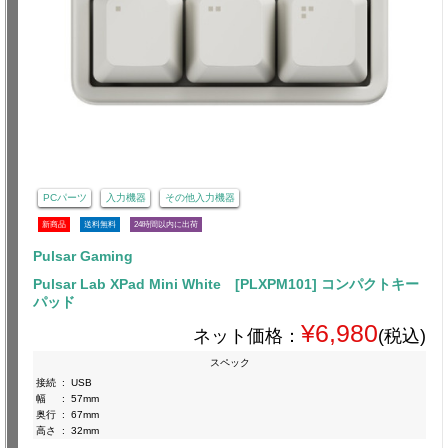
PCパーツ
入力機器
その他入力機器
新商品
送料無料
24時間以内に出荷
Pulsar Gaming
Pulsar Lab XPad Mini White [PLXPM101] コンパクトキー
パッド
¥6,980
ネット価格：
(税込)
スペック
接続
:
USB
幅
:
57mm
奥行
:
67mm
高さ
:
32mm