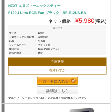
NZXT エヌズィーエックスティー
F120U Ultra RGB Fan ブラック RF-E12US-BA
¥5,980
ネット価格：
(税込)
スペック
サイズ
:
12cm
（最大）ファン回転数
:
2250rpm
LED
:
ARGB
フレームカラー
:
ブラック系
接続方式
:
4pin (PWMファン)
回転の向き
:
通常
在庫状況
在庫わずか
カートに入れる
詳細はこちら
マルチゾーンアドレサブルRGB 25mm厚 120mm角ARGBファン