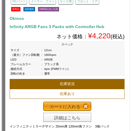
PCパーツ
クーラー・ファン
ケース用
フロント・リア
新商品
送料無料
24時間以内に出荷
Okinos
Infinity ARGB Fans 3 Packs with Controller Hub
¥4,220
ネット価格：
(税込)
スペック
サイズ
:
12cm
（最大）ファン回転数
:
1800rpm
LED
:
ARGB
フレームカラー
:
ブラック系
接続方式
:
4pin (PWMファン)
回転の向き
:
通常
在庫状況
在庫あり
カートに入れる
詳細はこちら
インフィニティミラーデザイン 25mm厚 120mm角ファン 3個パック