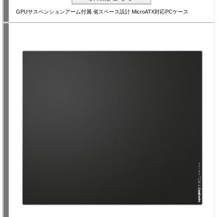
GPUサスペンションアーム付属 省スペース設計 MicroATX対応PCケース