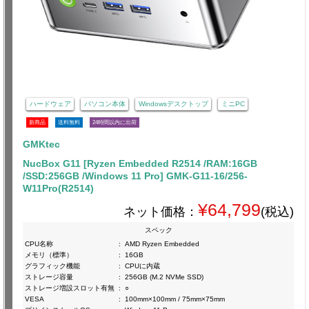
ハードウェア
パソコン本体
Windowsデスクトップ
ミニPC
新商品
送料無料
24時間以内に出荷
GMKtec
NucBox G11 [Ryzen Embedded R2514 /RAM:16GB
/SSD:256GB /Windows 11 Pro] GMK-G11-16/256-
W11Pro(R2514)
¥64,799
ネット価格：
(税込)
スペック
CPU名称
:
AMD Ryzen Embedded
メモリ（標準）
:
16GB
グラフィック機能
:
CPUに内蔵
ストレージ容量
:
256GB (M.2 NVMe SSD)
ストレージ増設スロット有無
:
○
VESA
:
100mm×100mm / 75mm×75mm