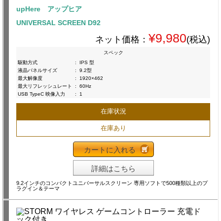
upHere アップヒア
UNIVERSAL SCREEN D92
¥9,980
ネット価格：
(税込)
スペック
駆動方式
:
IPS 型
液晶パネルサイズ
:
9.2型
最大解像度
:
1920×462
最大リフレッシュレート
:
60Hz
USB TypeC 映像入力
:
1
在庫状況
在庫あり
カートに入れる
詳細はこちら
9.2インチのコンパクトユニバーサルスクリーン 専用ソフトで500種類以上のプ
ラグイン＆テーマ