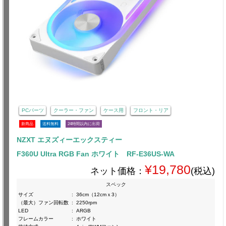
PCパーツ
クーラー・ファン
ケース用
フロント・リア
新商品
送料無料
24時間以内に出荷
NZXT エヌズィーエックスティー
F360U Ultra RGB Fan ホワイト RF-E36US-WA
¥19,780
ネット価格：
(税込)
スペック
サイズ
:
36cm（12cmｘ3）
（最大）ファン回転数
:
2250rpm
LED
:
ARGB
フレームカラー
:
ホワイト