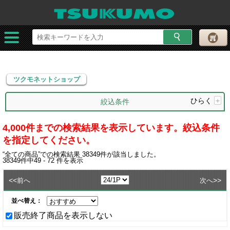
ツクモネットショップ
ツクモネットショップ
ひらく
+
絞込条件
4,000件までの検索結果を表示しています。絞込条件
を指定してください。
“
全ての商品
”での検索結果
38349
件が該当しました。
38349
件中
49 - 72
件を表示
<<
>>
前へ
次へ
並べ替え：
販売終了商品を表示しない