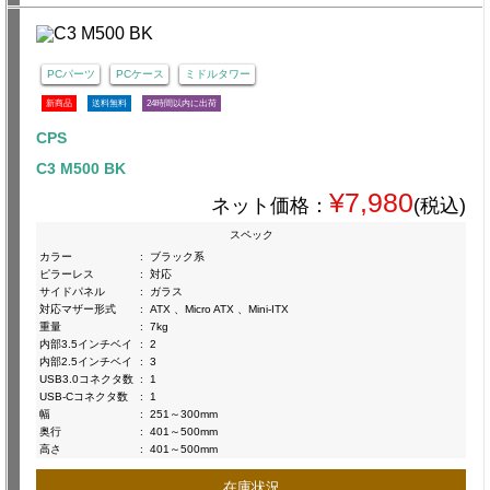
PCパーツ
PCケース
ミドルタワー
新商品
送料無料
24時間以内に出荷
CPS
C3 M500 BK
¥7,980
ネット価格：
(税込)
スペック
カラー
:
ブラック系
ピラーレス
:
対応
サイドパネル
:
ガラス
対応マザー形式
:
ATX 、Micro ATX 、Mini-ITX
重量
:
7kg
内部3.5インチベイ
:
2
内部2.5インチベイ
:
3
USB3.0コネクタ数
:
1
USB-Cコネクタ数
:
1
幅
:
251～300mm
奥行
:
401～500mm
高さ
:
401～500mm
在庫状況