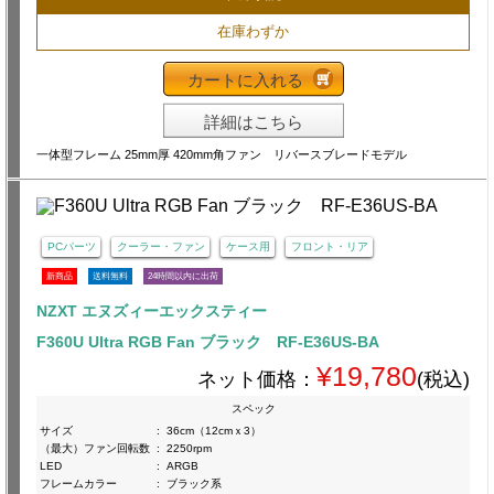
在庫わずか
カートに入れる
詳細はこちら
一体型フレーム 25mm厚 420mm角ファン リバースブレードモデル
PCパーツ
クーラー・ファン
ケース用
フロント・リア
新商品
送料無料
24時間以内に出荷
NZXT エヌズィーエックスティー
F360U Ultra RGB Fan ブラック RF-E36US-BA
¥19,780
ネット価格：
(税込)
スペック
サイズ
:
36cm（12cmｘ3）
（最大）ファン回転数
:
2250rpm
LED
:
ARGB
フレームカラー
:
ブラック系