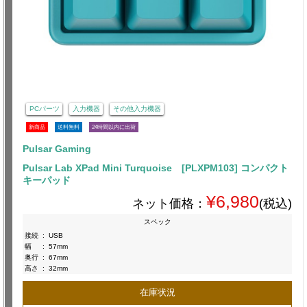
PCパーツ
入力機器
その他入力機器
新商品
送料無料
24時間以内に出荷
Pulsar Gaming
Pulsar Lab XPad Mini Turquoise [PLXPM103] コンパクト
キーパッド
¥6,980
ネット価格：
(税込)
スペック
接続
:
USB
幅
:
57mm
奥行
:
67mm
高さ
:
32mm
在庫状況