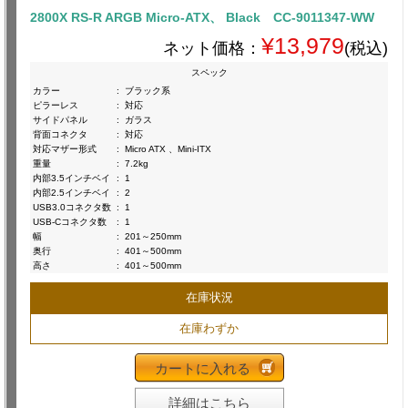
2800X RS-R ARGB Micro-ATX、 Black CC-9011347-WW
¥13,979
ネット価格：
(税込)
スペック
カラー
:
ブラック系
ピラーレス
:
対応
サイドパネル
:
ガラス
背面コネクタ
:
対応
対応マザー形式
:
Micro ATX 、Mini-ITX
重量
:
7.2kg
内部3.5インチベイ
:
1
内部2.5インチベイ
:
2
USB3.0コネクタ数
:
1
USB-Cコネクタ数
:
1
幅
:
201～250mm
奥行
:
401～500mm
高さ
:
401～500mm
在庫状況
在庫わずか
カートに入れる
詳細はこちら