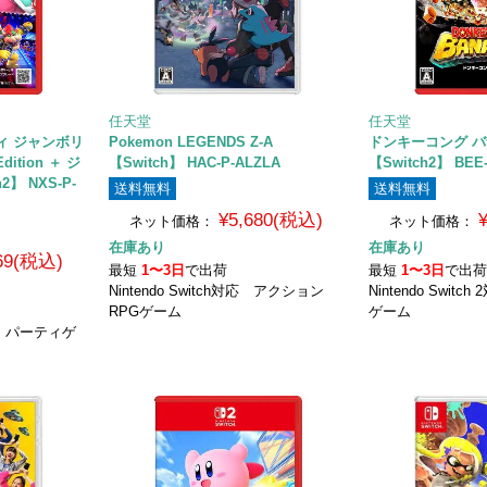
任天堂
任天堂
ィ ジャンボリ
Pokemon LEGENDS Z-A
ドンキーコング 
Edition ＋ ジ
【Switch】 HAC-P-ALZLA
【Switch2】 BEE
2】 NXS-P-
送料無料
送料無料
¥5,680(税込)
ネット価格：
ネット価格：
在庫あり
在庫あり
469(税込)
最短
1〜3日
で出荷
最短
1〜3日
で出
Nintendo Switch対応 アクション
Nintendo Swi
RPGゲーム
ゲーム
2対応 パーティゲ