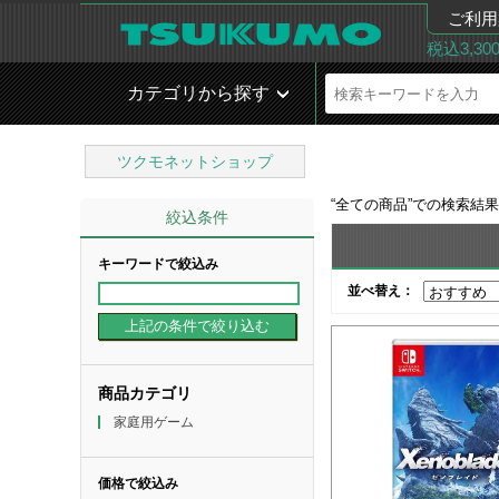
ご利用
税込3,3
カテゴリから探す
ツクモネットショップ
“
全ての商品
”での検索結
絞込条件
キーワードで絞込み
並べ替え：
商品カテゴリ
家庭用ゲーム
価格で絞込み