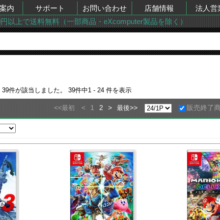
案内
サポート
お問い合わせ
店舗情報
法人営
00円以上で送料無料（一部商品・eXcomputer製品を除く）
果
39
件が該当しました。
39
件中
1 - 24
件を表示
<<
<
1
2
>
>>
販売終了
最初
最後