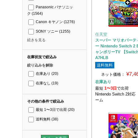
Panasonic パナソニッ
ク
(1564)
Canon キヤノン
(1276)
SONY ソニー
(1255)
任天堂
スーパー マリオパーテ
続きを見る
ー Nintendo Switch 2 
ャンボリーTV 【Switch
在庫状況で絞込み
A7HLB
送料無料
絞り込みを解除
¥7,
在庫あり
(20)
ネット価格：
在庫あり
在庫なし
(19)
最短
1〜3日
で出荷
Nintendo Switch 
ーム
その他の条件で絞込み
最短 1〜3日で出荷
(20)
送料無料
(38)