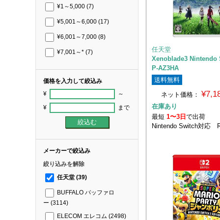
¥1～5,000
(7)
¥5,001～6,000
(17)
¥6,001～7,000
(8)
任天堂
¥7,001～*
(7)
Xenoblade3 Nintendo 
P-AZ3HA
送料無料
価格を入力して絞込み
¥7,
¥
～
ネット価格：
在庫あり
¥
まで
最短
1〜3日
で出荷
Nintendo Switch対応 
メーカーで絞込み
絞り込みを解除
任天堂
(39)
BUFFALO バッファロ
ー
(3114)
ELECOM エレコム
(2498)