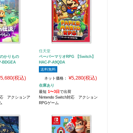
任天堂
恵のかりもの
ペーパーマリオRPG 【Switch】
P-BDGEA
HAC-P-A9QDA
送料無料
¥5,680(税込)
¥5,280(税込)
ネット価格：
在庫あり
荷
最短
1〜3日
で出荷
tch対応 アクションア
Nintendo Switch対応 アクション
ム
RPGゲーム