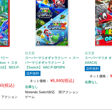
任天堂
任天堂
バリー
スーパーマリオギャラクシー ＋ スー
スーパーマリオ オデ
dition ＋ スタ
パーマリオギャラクシー ２
AAACA)
2】 NXS-P-
【Switch】 HAC-P-BPDPA
送料無料
送料無料
ネット価格：
¥6,840(税込)
ネット価格：
在庫なし
460(税込)
在庫なし
Nintendo Switch対応 3Dアクション
2対応 アクション
ゲーム