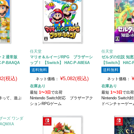
任天堂
任天堂
 2 通常版
マリオ＆ルイージRPG ブラザーシ
ゼルダの伝説 知
C-P-BAAQA
ップ！ 【Switch】 HAC-P-A8E6A
【Switch】 HAC-
送料無料
送料無料
382(税込)
¥5,082(税込)
ネット価格：
ネット価格：
在庫あり
在庫あり
最短
1〜3日
で出荷
最短
1〜3日
で出
対応 作って、遊ぶ
Nintendo Switch対応 ブラザーアク
Nintendo Swi
ションRPGゲーム
ドベンチャーゲー