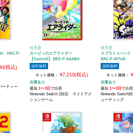
任天堂
任天堂
h! HAC-P-
カービィのエアライダー
スプラトゥーン3 
【Switch2】 BEE-P-AAABA
HAC-P-AV5JA
送料無料
送料無料
630(税込)
¥7,210(税込)
ネット価格：
ネット価格：
在庫あり
在庫あり
応 パーティー
最短
1〜3日
で出荷
最短
1〜3日
で出
Nintendo Switch 2対応 ライドアク
Nintendo Swi
ションゲーム
ューティング