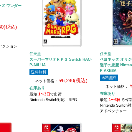
ズ ワンダー
240(税込)
応 アクション
任天堂
任天堂
スーパーマリオＲＰＧ Switch HAC-
ベヨネッタ オリジ
P-A8LUA
迷子の悪魔 Ninten
P-AXB8A
送料無料
送料無料
¥6,240(税込)
ネット価格：
ネット価格：
在庫あり
在庫あり
最短
1〜3日
で出荷
Nintendo Switch対応 RPG
最短
1〜3日
で出
Nintendo Swit
アドベンチャー