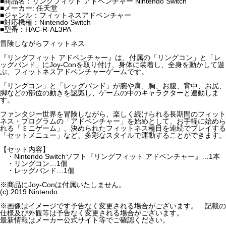
■商品名：リングフィット アドベンチャー Nintendo Switch
■メーカー: 任天堂
■ジャンル：フィットネスアドベンチャー
■対応機種：Nintendo Switch
■型番：HAC-R-AL3PA
冒険しながらフィットネス
『リングフィット アドベンチャー』は、付属の「リングコン」と「レ
ッグバンド」にJoy-Conを取り付け、身体に装着し、全身を動かして遊
ぶ、フィットネスアドベンチャーゲームです。
「リングコン」と「レッグバンド」が腕や肩、胸、お腹、背中、お尻、
脚などの部位の動きを認識し、ゲームの中のキャラクターと連動しま
す。
ファンタジー世界を冒険しながら、楽しく続けられる長期間のフィット
ネス・プログラムの「アドベンチャー」を始めとして、お手軽に始めら
れる「ミニゲーム」、決められたフィットネス種目を連続でプレイする
「セットメニュー」など、多彩なスタイルで運動することができます。
【セット内容】
・Nintendo Switchソフト『リングフィット アドベンチャー』…1本
・リングコン…1個
・レッグバンド…1個
※商品にJoy-Conは付属いたしません。
(c) 2019 Nintendo
※画像はイメージです予告なく変更される場合がございます。 記載の
仕様及び外観等は予告なく変更される場合がございます。
最新情報はメーカー公式サイト等でご確認ください。