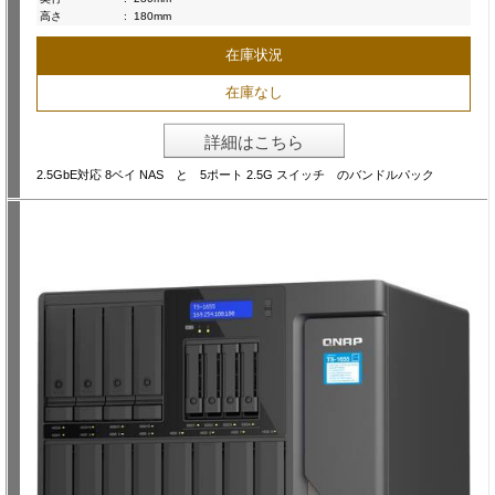
高さ
:
180mm
在庫状況
在庫なし
詳細はこちら
2.5GbE対応 8ベイ NAS と 5ポート 2.5G スイッチ のバンドルパック