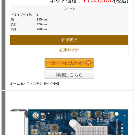
ネット価格：
(税込)
スペック
ドライブベイ数
:
6
幅
:
235mm
奥行
:
226mm
高さ
:
168mm
在庫状況
在庫わずか
カートに入れる
詳細はこちら
ホーム＆オフィス向け 6ベイNAS