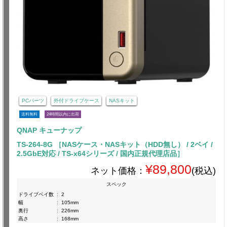
PCパーツ
外付ドライブケース
NASキット
送料無料
24時間以内に出荷
QNAP キューナップ
TS-264-8G ［NASケース・NASキット（HDD無し） / 2ベイ /
2.5GbE対応 / TS-x64シリーズ / 国内正規代理店品］
¥89,800
ネット価格：
(税込)
スペック
ドライブベイ数
:
2
幅
:
105mm
奥行
:
226mm
高さ
:
168mm