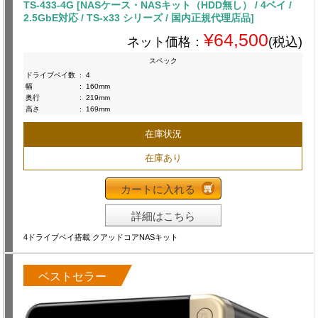
TS-433-4G [NASケース・NASキット（HDD無し） / 4ベイ /
2.5GbE対応 / TS-x33 シリーズ / 国内正規代理店品]
¥64,500
ネット価格：
(税込)
スペック
ドライブベイ数
:
4
幅
:
160mm
奥行
:
219mm
高さ
:
169mm
在庫状況
在庫あり
カートに入れる
詳細はこちら
4ドライブベイ搭載 クアッドコアNASキット
ベストセラー