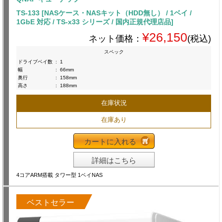
TS-133 [NASケース・NASキット（HDD無し） / 1ベイ /
1GbE 対応 / TS-x33 シリーズ / 国内正規代理店品]
¥26,150
ネット価格：
(税込)
スペック
ドライブベイ数
:
1
幅
:
66mm
奥行
:
158mm
高さ
:
188mm
在庫状況
在庫あり
カートに入れる
詳細はこちら
4コアARM搭載 タワー型 1ベイNAS
ベストセラー