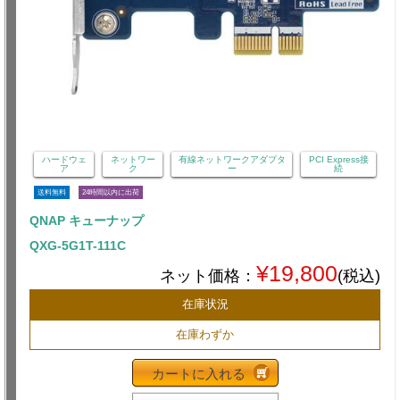
ハードウェ
ネットワー
有線ネットワークアダプタ
PCI Express接
ア
ク
ー
続
送料無料
24時間以内に出荷
QNAP キューナップ
QXG-5G1T-111C
¥19,800
ネット価格：
(税込)
在庫状況
在庫わずか
カートに入れる