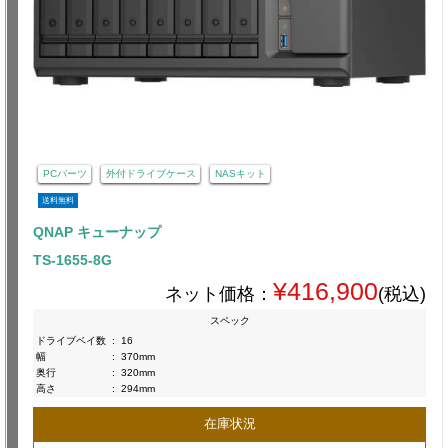
PCパーツ
外付ドライブケース
NASキット
送料無料
QNAP キューナップ
TS-1655-8G
¥416,900
ネット価格：
(税込)
スペック
ドライブベイ数
:
16
幅
:
370mm
奥行
:
320mm
高さ
:
294mm
在庫状況