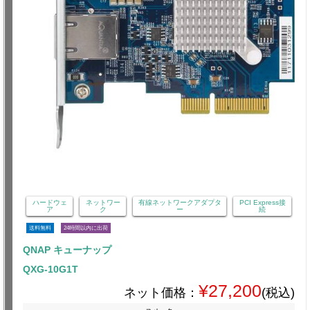
ハードウェ
ネットワー
有線ネットワークアダプタ
PCI Express接
ア
ク
ー
続
送料無料
24時間以内に出荷
QNAP キューナップ
QXG-10G1T
¥27,200
ネット価格：
(税込)