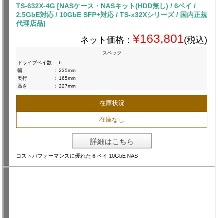
TS-632X-4G [NASケース・NASキット(HDD無し) / 6ベイ /
2.5GbE対応 / 10GbE SFP+対応 / TS-x32Xシリーズ / 国内正規
代理店品]
¥163,801
ネット価格：
(税込)
スペック
ドライブベイ数
:
6
幅
:
235mm
奥行
:
165mm
高さ
:
227mm
在庫状況
在庫なし
詳細はこちら
コストパフォーマンスに優れた 6 ベイ 10GbE NAS