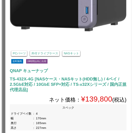
PCパーツ
外付ドライブケース
NASキット
送料無料
24時間以内に出荷
QNAP キューナップ
TS-432X-4G [NASケース・NASキット(HDD無し) / 4ベイ /
2.5GbE対応 / 10GbE SFP+対応 / TS-x32Xシリーズ / 国内正規
代理店品]
¥139,800
ネット価格：
(税込)
スペック
ドライブベイ数
:
4
幅
:
170mm
奥行
:
165mm
高さ
:
227mm