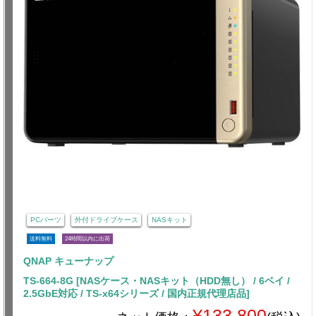
PCパーツ
外付ドライブケース
NASキット
送料無料
24時間以内に出荷
QNAP キューナップ
TS-664-8G [NASケース・NASキット（HDD無し） / 6ベイ /
2.5GbE対応 / TS-x64シリーズ / 国内正規代理店品]
¥133,800