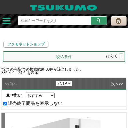
ツクモネットショップ
ツクモネットショップ
ひらく
+
絞込条件
“
全ての商品
”での検索結果
33
件が該当しました。
33
件中
1 - 24
件を表示
<<
>>
前へ
次へ
並べ替え：
販売終了商品を表示しない