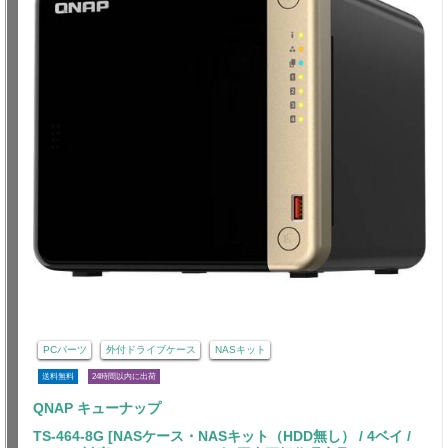
PCパーツ
外付ドライブケース
NASキット
送料無料
24時間以内に出荷
QNAP キューナップ
TS-464-8G [NASケース・NASキット（HDD無し） / 4ベイ /