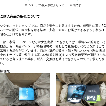
マイページの購入履歴よりレビュー可能です
ご購入商品の梱包について
ツクモネットショップでは、商品を安全にお届けするため、精密性の高いPC
パーツの配送に緩衝材を敷き詰め、安心・安全にお届けできるよう丁寧な梱
包を心がけております。
一部、家電、PCケースなどの大型商品につきましては、環境への配慮という
観点から、商品パッケージを梱包材の一部として直接送り状などを添付して
出荷する場合がございます。商品化粧箱の破損・傷・汚れといった理由(配達
中のトラブル等で発生する著しい破損を除き)および発送伝票等が直貼りされ
ていると言う理由の場合、返品・交換はお受けできませんのでご了承くださ
い。
梱包例)