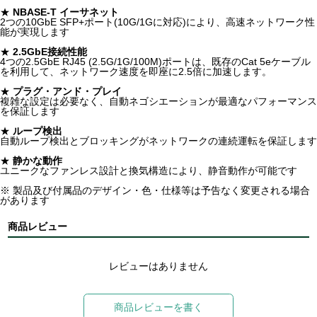
★
NBASE-T イーサネット
2つの10GbE SFP+ポート(10G/1Gに対応)により、高速ネットワーク性
能が実現します
★
2.5GbE接続性能
4つの2.5GbE RJ45 (2.5G/1G/100M)ポートは、既存のCat 5eケーブル
を利用して、ネットワーク速度を即座に2.5倍に加速します。
★
プラグ・アンド・プレイ
複雑な設定は必要なく、自動ネゴシエーションが最適なパフォーマンス
を保証します
★
ループ検出
自動ループ検出とブロッキングがネットワークの連続運転を保証します
★
静かな動作
ユニークなファンレス設計と換気構造により、静音動作が可能です
※ 製品及び付属品のデザイン・色・仕様等は予告なく変更される場合
があります
商品レビュー
レビューはありません
商品レビューを書く