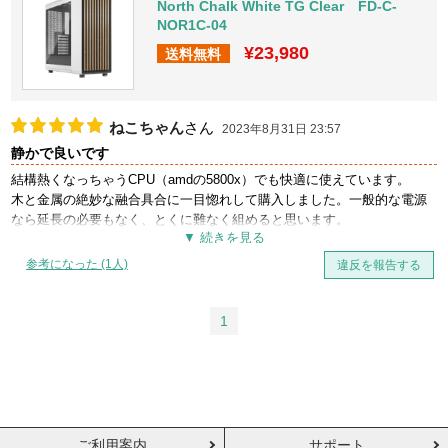
North Chalk White TG Clear FD-C-
NOR1C-04
¥23,980
送料無料
ねこちゃん
さん
2023年8月31日 23:57
静かで良いです
結構熱くなっちゃうCPU（amdの5800x）でも快適に使えています。
木と金属の絶妙な融合具合に一目惚れして購入しました。一般的な電源
なら延長の必要もなく、とくに難なく組めると思います。
ただ、フロントの下の左側の穴がもう少し大きいと、配線綺麗にできそ
うだなあとは思います。それでも見た目の良さと付属ファンの静音性は
参考になった (1人)
違反を報告する
最高です！部屋がアンティークな雰囲気なので、あまり無機質なものは
馴染みが悪く、パソコンのケースで結構悩みましたがこれにして良かっ
たです。木の質感もしっかりありつつ、ちゃんと処理されてるから指に
1
刺さったりもしないですよ。
写真を見てした想像よりも木の部分の色が濃く感じました。
ご利用案内
サポート