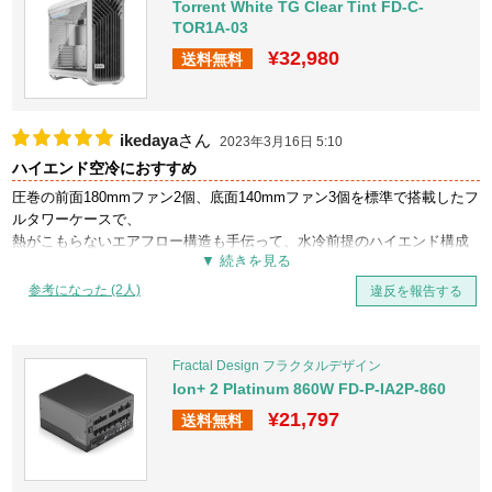
Torrent White TG Clear Tint FD-C-
TOR1A-03
¥32,980
送料無料
ikedaya
さん
2023年3月16日 5:10
ハイエンド空冷におすすめ
圧巻の前面180mmファン2個、底面140mmファン3個を標準で搭載したフ
ルタワーケースで、
熱がこもらないエアフロー構造も手伝って、水冷前提のハイエンド構成
でも全く問題なく運用できます。
大型ファンの風量があるので、回転数を絞って静かさを優先しても、よ
参考になった (2人)
違反を報告する
く冷えるのが素晴らしいです。
ケースの色が白で、デザインも洗練されているので、大きさの割に主張
しすぎず、部屋によく合います。
Fractal Design フラクタルデザイン
Ion+ 2 Platinum 860W FD-P-IA2P-860
¥21,797
送料無料