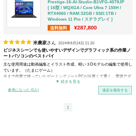
Prestige-16-AI-Studio-B1VFG-4079JP
[ 16型 / WQXGA / Core Ultra 7 155H /
RTX4060 / RAM:32GB / SSD:1TB /
Windows 11 Pro / ステラグレイ ]
¥287,800
送料無料
米農家
さん
2024年8月24日 21:20
ビジネスシーンでも使いやすいデザインでグラフィック系の作業ノ
ートパソコンのベストバイ
主な使用用途は動画編集とイラスト作成、軽い３Dモデルの編集で使用し
ています。（たまにゲーム）
今まで作業で使っていたゲーミングノートPCが分厚くて重く、電源アダ
プターも大きく重くてノートであるのに持ち運ぶ気になれなかったの
と、仕事で使う機会もあるので、よくあるゲーミングPCのような派手で
参考になった (0人)
違反を報告する
はないものを探していました。
本機はシーンを選ばないシンプルなデザインで、仕事で使いやすく
1
16インチでありながら1.6Kgと、グラボを積んでいる機種の中ではかなり
軽量な方ではないでしょうか。
液晶もよくあるコスパ重視のノートPCで見られるHDではなくてWQXGA
なので表示領域が広くてよいです。