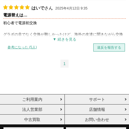
はいで
さん
2025年4月12日 9:35
電源替えは…
初心者で電源初交換
グラボの非でなく交換が難しかったけど、海外の友達に聞きながら交換
出来てよかったです
参考になった (5人)
違反を報告する
600ｗブロンズから850ｗゴールドになったので快適
1
ご利用案内
サポート
法人営業部
店舗情報
中古買取
お問い合わせ