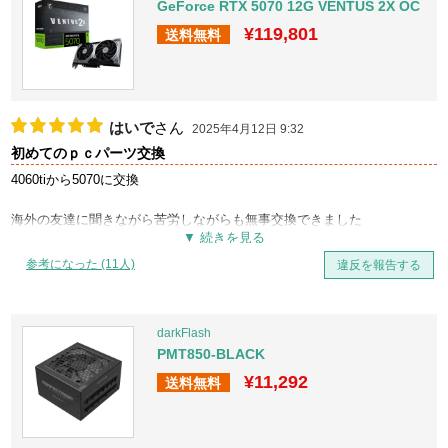
GeForce RTX 5070 12G VENTUS 2X OC
¥119,801
送料無料
はいで
さん
2025年4月12日 9:32
初めてのｐｃパーツ交換
4060tiから5070に交換
海外の友達に聞きながら苦労しながらも無事交換できました
UWQHDでFPS出るようになって良かった
参考になった (11人)
違反を報告する
darkFlash
PMT850-BLACK
¥11,292
送料無料