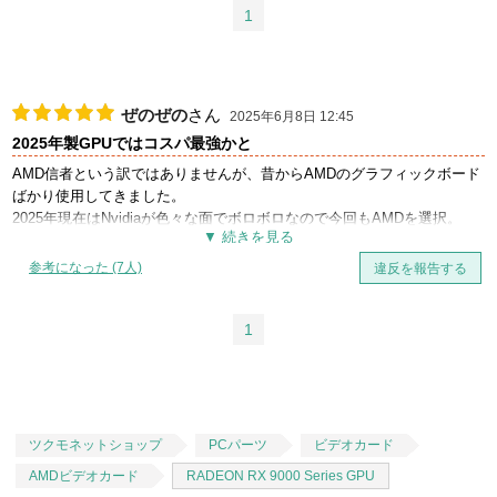
1
ぜのぜの
さん
2025年6月8日 12:45
2025年製GPUではコスパ最強かと
AMD信者という訳ではありませんが、昔からAMDのグラフィックボード
ばかり使用してきました。
2025年現在はNvidiaが色々な面でボロボロなので今回もAMDを選択。
フルHDからWQHD環境でゲームを楽しみたい方向けの製品かと思いま
す。
参考になった (7人)
違反を報告する
FF15ベンチマーク（1920x1080、高品質）で12000点の非常に快適判定
でした。
3連ファン搭載モデルですが、負荷をかけると最高4000rpmまで回りま
1
す。回転数自体は高い方ですが、耳障りな騒音というほどではありませ
んでした。
温度面は非常に優秀で負荷を掛けた状態でも55度前後、ホットスポット
温度でも75度前後に収まっています。
AMD製GPUの弱点でもあったレイトレーシング性能も、RDNA4世代で飛
ツクモネットショップ
PCパーツ
ビデオカード
躍的に高まっており、GeForce製品に近い数値を叩き出してくれます。
AMDビデオカード
RADEON RX 9000 Series GPU
円安時代に7万円以下で購入できる製品としてはコストパフォーマンス重