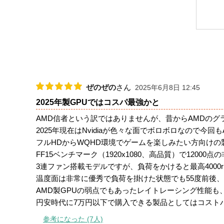
ぜのぜの
さん
2025年6月8日 12:45
2025年製GPUではコスパ最強かと
AMD信者という訳ではありませんが、昔からAMDの
2025年現在はNvidiaが色々な面でボロボロなので今回
フルHDからWQHD環境でゲームを楽しみたい方向けの
FF15ベンチマーク（1920x1080、高品質）で1200
3連ファン搭載モデルですが、負荷をかけると最高400
温度面は非常に優秀で負荷を掛けた状態でも55度前後、
AMD製GPUの弱点でもあったレイトレーシング性能も、
円安時代に7万円以下で購入できる製品としてはコスト
参考になった (7人)