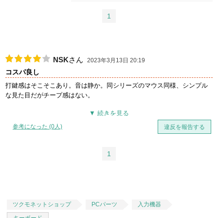
1
NSK
さん
2023年3月13日 20:19
コスパ良し
打鍵感はそこそこあり。音は静か。同シリーズのマウス同様、シンプル
な見た目だがチープ感はない。
パームレストがあるため疲れにくい。その分場所をとるのでデスクが狭
いと置き場所に困りそう。
参考になった (0人)
違反を報告する
キートップの印字がwindows/mac両対応なので、切り替えて使う人には
便利そう。そうじゃない人にはうるさく見えるかも。
1
ツクモネットショップ
PCパーツ
入力機器
キーボード