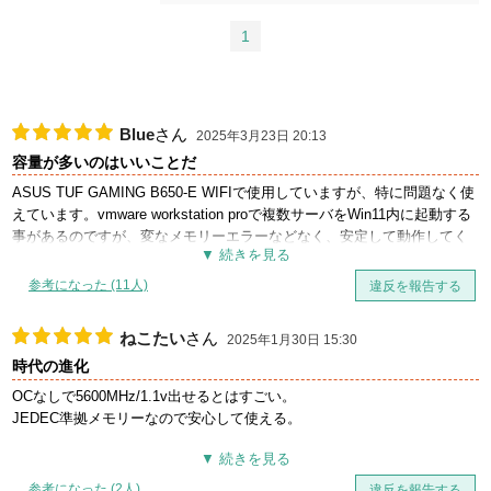
1
Blue
さん
2025年3月23日 20:13
容量が多いのはいいことだ
ASUS TUF GAMING B650-E WIFIで使用していますが、特に問題なく使
えています。vmware workstation proで複数サーバをWin11内に起動する
事があるのですが、変なメモリーエラーなどなく、安定して動作してく
れています。
参考になった (11人)
違反を報告する
ねこたい
さん
2025年1月30日 15:30
時代の進化
OCなしで5600MHz/1.1v出せるとはすごい。
JEDEC準拠メモリーなので安心して使える。
参考になった (2人)
違反を報告する