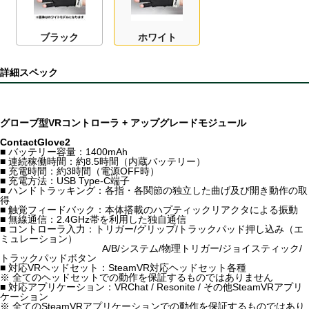
ブラック
ホワイト
詳細スペック
グローブ型VRコントローラ + アップグレードモジュール
ContactGlove2
■ バッテリー容量：1400mAh
■ 連続稼働時間：約8.5時間（内蔵バッテリー）
■ 充電時間：約3時間（電源OFF時）
■ 充電方法：USB Type-C端子
■ ハンドトラッキング：各指・各関節の独立した曲げ及び開き動作の取
得
■ 触覚フィードバック：本体搭載のハプティックリアクタによる振動
■ 無線通信：2.4GHz帯を利用した独自通信
■ コントローラ入力：トリガー/グリップ/トラックパッド押し込み（エ
ミュレーション）
A/B/システム/物理トリガー/ジョイスティック/
トラックパッドボタン
■ 対応VRヘッドセット：SteamVR対応ヘッドセット各種
※ 全てのヘッドセットでの動作を保証するものではありません
■ 対応アプリケーション：VRChat / Resonite / その他SteamVRアプリ
ケーション
※ 全てのSteamVRアプリケーションでの動作を保証するものではあり