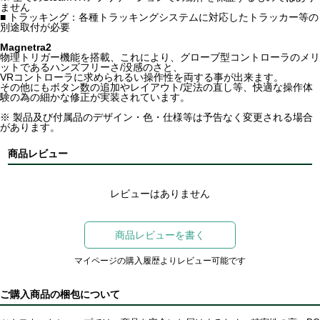
ません
■ トラッキング：各種トラッキングシステムに対応したトラッカー等の
別途取付が必要
Magnetra2
物理トリガー機能を搭載、これにより、グローブ型コントローラのメリ
ットであるハンズフリーさ/没感のさと、
VRコントローラに求められるい操作性を両する事が出来ます。
その他にもボタン数の追加やレイアウト/定法の直し等、快適な操作体
験の為の細かな修正が実装されています。
※ 製品及び付属品のデザイン・色・仕様等は予告なく変更される場合
があります。
商品レビュー
レビューはありません
商品レビューを書く
マイページの購入履歴よりレビュー可能です
ご購入商品の梱包について