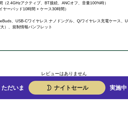
（2.4GHzアクティブ、BT接続、ANCオフ、音量100%時）
ヤーバッド10時間 + ケース30時間）
eBuds、USB-Cワイヤレス ナノドングル、Qiワイヤレス充電ケース、USB
中/大）、規制情報パンフレット
レビューはありません
ただいま
ナイトセール
実施中
商品レビューを書く
マイページの購入履歴よりレビュー可能です