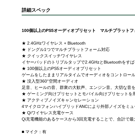
詳細スペック
100個以上のPS5オーディオプリセット マルチプラット
★ 2.4GHzワイヤレス + Bluetooth
★ ドングル1つでマルチプラットフォーム対応
★ クイックスイッチワイヤレス
イヤーバッドのトリプルタップで2.4GHzとBluetoothをす
★ 100個以上のPS5オーディオプリセット
ゲームをしたままリアルタイムでオーディオをコントロー
★ 没入型360°空間オーディオ
足音、ヒールの音、群衆の大歓声、エンジン音。大切な音をしっ
★ ゲーミング向けプリセットとモバイル向けプリセットを
★ アクティブノイズキャンセレーション
4マイクロフォンハイブリッドANCにより外部ノイズをミ
★ Qiワイヤレス充電ケース
Qi充電機能のあるケースから3回充電することで、合計で最大
■ マイク：有