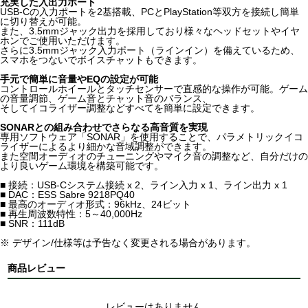
充実した入出力ポート
USB-Cの入力ポートを2基搭載、PCとPlayStation等双方を接続し簡単
に切り替えが可能。
また、3.5mmジャック出力を採用しており様々なヘッドセットやイヤ
ホンでご使用いただけます。
さらに3.5mmジャック入力ポート（ラインイン）を備えているため、
スマホをつないでボイスチャットもできます。
手元で簡単に音量やEQの設定が可能
コントロールホイールとタッチセンサーで直感的な操作が可能。ゲーム
の音量調節、ゲーム音とチャット音のバランス、
そしてイコライザー調整などすべてを簡単に設定できます。
SONARとの組み合わせでさらなる高音質を実現
専用ソフトウェア「SONAR」を使用することで、パラメトリックイコ
ライザーによるより細かな音域調整ができます。
また空間オーディオのチューニングやマイク音の調整など、自分だけの
より良いゲーム環境を構築可能です。
■ 接続：USB-Cシステム接続 x 2、ライン入力 x 1、ライン出力 x 1
■ DAC：ESS Sabre 9218PQ40
■ 最高のオーディオ形式：96kHz、24ビット
■ 再生周波数特性：5～40,000Hz
■ SNR：111dB
※ デザイン/仕様等は予告なく変更される場合があります。
商品レビュー
レビューはありません