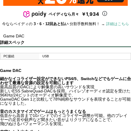
￥1,934
ペイディなら月々
今ならペイディの
3・6・12回あと払い
分割手数料無料！ →
詳細はこちら
Game DAC
詳細スペック
PC接続
USB
Game DAC
細かなイコライザー設定ができないPS4/5、Switchなどでもゲームに合
わせて最適な音源の設定を可能にします
最高品質のDACにより解像度の高いサウンドを実現
新しいESS SabreQuad-DACを採用。ハイレゾオーディオ認定を受けた
96KHz/24ビットのオーディオ解像度で、
GameDAC Gen 1と比較して78%純粋なサウンドを表現することが可能
になりました。
音のカスタマイズでゲームはもっとうまくなる
低音から高音まで10バンドでのイコライザー調整が可能。他のプレイ
ヤーの足音や銃声など聞きたい音がよりクリアになることで、
飛びぬけるパフォーマンスを実現。