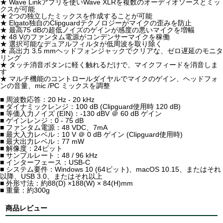
★ Wave Linkアプリを使いWave XLRを複数のオーディオソースとミッ
クスが可能
★ 2つの独立したミックスを作成することが可能
★ Elgato独自のClipguardテクノロジーがマイクの歪みを防止
★ 最高75 dBの超低ノイズのゲインが感度の悪いマイクを増幅
★ 48 Vのファンタム電源がコンデンサーマイクを稼働
★ 選択可能なデュアルフィルタが低周波を取り除く
★ 高出力 3.5 mmヘッドフォンジャックでクリアな、ゼロ遅延のモニタ
リング
★ タッチ消音ボタンに軽く触れるだけで、マイクフィードを消音しま
す
★ マルチ機能のコントロールダイヤルでマイクのゲイン、ヘッドフォ
ンの音量、mic /PC ミックスを調整
■ 周波数応答：20 Hz - 20 kHz
■ ダイナミックレンジ：100 dB (Clipguard使用時 120 dB)
■ 等価入力ノイズ (EIN)：-130 dBV ＠ 60 dB ゲイン
■ ゲインレンジ：0 - 75 dB
■ ファンタム電源：48 VDC、7mA
■ 最大入力レベル：10 V ＠ 0 dB ゲイン (Clipguard使用時)
■ 最大出力レベル：77 mW
■ 解像度：24ビット
■ サンプルレート：48 / 96 kHz
■ インターフェース：USB-C
■ システム要件：Windows 10 (64ビット)、macOS 10.15、またはそれ
以降、USB 3.0、またはそれ以上
■ 外形寸法：約88(D) ×188(W) × 84(H)mm
■ 重量：約300g
商品レビュー