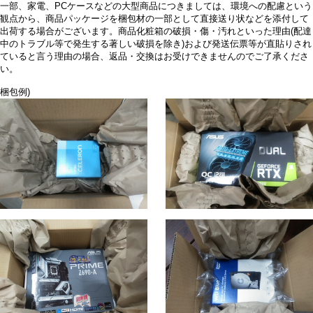
一部、家電、PCケースなどの大型商品につきましては、環境への配慮という
観点から、商品パッケージを梱包材の一部として直接送り状などを添付して
出荷する場合がございます。商品化粧箱の破損・傷・汚れといった理由(配達
中のトラブル等で発生する著しい破損を除き)および発送伝票等が直貼りされ
ていると言う理由の場合、返品・交換はお受けできませんのでご了承くださ
い。
梱包例)