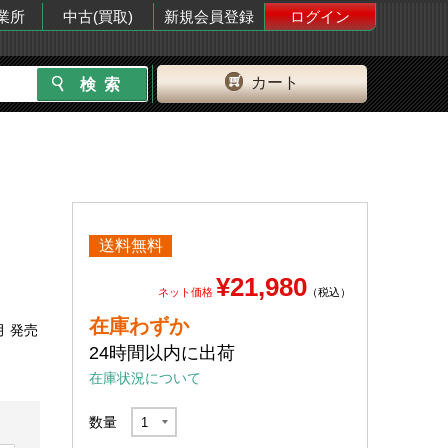
業所
中古(買取)
新規会員登録
ログイン
カート
送料無料
¥21,980
ネット価格
（税込）
在庫わずか
月 発売
24時間以内に出荷
在庫状況について
数量