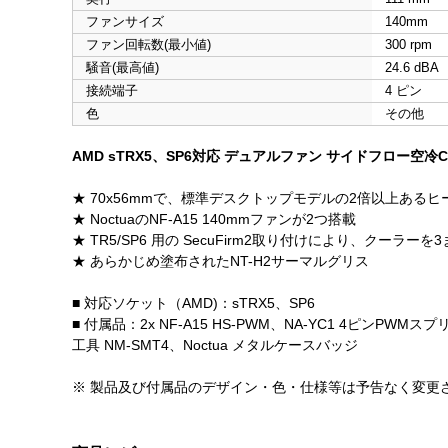
ファンサイズ
140mm
ファン回転数(最小値)
300 rpm
騒音(最高値)
24.6 dBA
接続端子
4 ピン
色
その他
AMD sTRX5、SP6対応 デュアルファン サイドフロー空冷
★ 70x56mmで、標準デスクトップモデルの2倍以上ある
★ NoctuaのNF-A15 140mmファンが2つ搭載
★ TR5/SP6 用の SecuFirm2取り付けにより、クーラ
★ あらかじめ塗布されたNT-H2サーマルグリス
■ 対応ソケット（AMD)：sTRX5、SP6
■ 付属品：2x NF-A15 HS-PWM、NA-YC1 4ピンP
工具 NM-SMT4、Noctua メタルケースバッジ
※ 製品及び付属品のデザイン・色・仕様等は予告なく変更