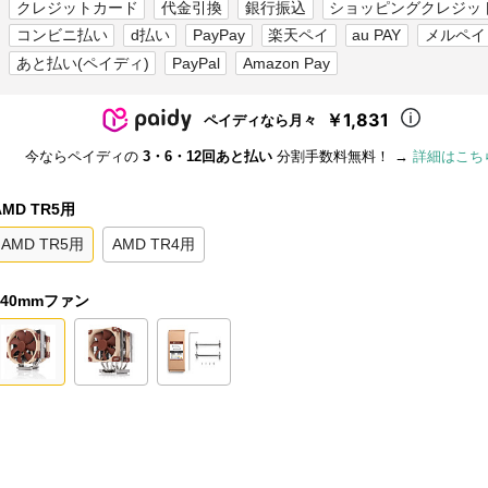
クレジットカード
代金引換
銀行振込
ショッピングクレジッ
コンビニ払い
d払い
PayPay
楽天ペイ
au PAY
メルペイ
あと払い(ペイディ)
PayPal
Amazon Pay
￥1,831
ペイディなら月々
今ならペイディの
3・6・12回あと払い
分割手数料無料！ →
詳細はこち
AMD TR5用
AMD TR5用
AMD TR4用
140mmファン