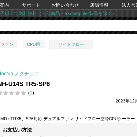
案内
サポート
お問い合わせ
店舗情報
法人営
00円以上で送料無料（一部商品・eXcomputer製品を除く）
・ファン
CPU用
サイドフロー
Noctua ノクチュア
NH-U14S TR5-SP6
(
0
)
2023年12
AMD sTRX5、SP6対応 デュアルファン サイドフロー空冷CPUクーラー
お支払い方法