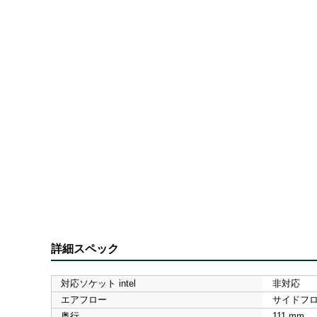
詳細スペック
対応ソケット intel
非対応
エアフロー
サイドフ
奥行
111 mm