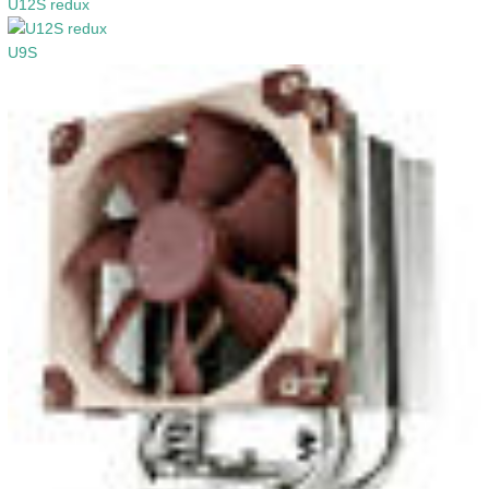
U12S redux
U9S