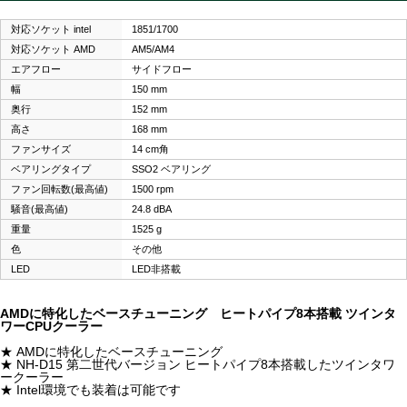
対応ソケット intel
1851/1700
対応ソケット AMD
AM5/AM4
エアフロー
サイドフロー
幅
150 mm
奥行
152 mm
高さ
168 mm
ファンサイズ
14 cm角
ベアリングタイプ
SSO2 ベアリング
ファン回転数(最高値)
1500 rpm
騒音(最高値)
24.8 dBA
重量
1525 g
色
その他
LED
LED非搭載
AMDに特化したベースチューニング ヒートパイプ8本搭載 ツインタ
ワーCPUクーラー
★ AMDに特化したベースチューニング
★ NH-D15 第二世代バージョン ヒートパイプ8本搭載したツインタワ
ークーラー
★ Intel環境でも装着は可能です