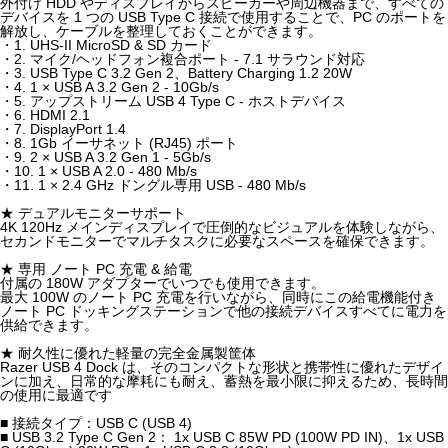
外付け HDD やディスプレイからスピーカーや周辺機器まで、すべての
デバイスを 1 つの USB Type C 接続で使用することで、PC のポートを
解放し、ケーブルを整理しておくことができます。
・1. UHS-II MicroSD & SD カード
・2. マイク/ヘッドフォン複合ポート - 7.1 サラウンド対応
・3. USB Type C 3.2 Gen 2、Battery Charging 1.2 20W
・4. 1 × USB A 3.2 Gen 2 - 10Gb/s
・5. アップストリーム USB 4 Type C - ホストデバイス
・6. HDMI 2.1
・7. DisplayPort 1.4
・8. 1Gb イーサネット (RJ45) ポート
・9. 2 × USB A 3.2 Gen 1 - 5Gb/s
・10. 1 × USB A 2.0 - 480 Mb/s
・11. 1 × 2.4 GHz ドングル専用 USB - 480 Mb/s
★ デュアルモニターサポート
4K 120Hz メインディスプレイで圧倒的なビジュアルを体験しながら、
セカンドモニターでマルチタスクに必要なスペースを確保できます。
★ 専用 ノート PC 充電 & 給電
付属の 180W アダプターでいつでも使用できます。
最大 100W のノート PC 充電を行いながら、同時にこの給電機能付き
ノート PC ドッキングステーションで他の接続デバイスすべてに電力を
供給できます。
★ 耐久性に優れた軽量の完全金属製筐体
Razer USB 4 Dock は、そのコンパクトな形状と携帯性に優れたデザイ
ンに加え、日常的な摩耗にも耐え、蓄熱を最小限に抑えるため、長時間
の使用に最適です
■ 接続タイプ：USB C (USB 4)
■ USB 3.2 Type C Gen 2： 1x USB C 85W PD (100W PD IN)、1x USB