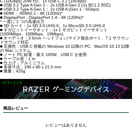
C (10Gbps) 20W PD、1x USB C 3.2 (10Gbps)
■ USB 3.2 Type A Gen 2： 2x USB A Gen 2 (1x BC1.2 対応)
■ USB 3.2 Type A Gen 1： 2x USB A (Gen 1 - 5Gbps)
■ HDMI： HDMI2.1 - 4K (120Hz)*
■ DisplayPort：DisplayPort 1.4 - 4K (120Hz)*
* 一度に 1 つの高速出力
■ SD カード：1x SD 3.0 UHS-II、1x MicroSD 3.0 UHS-II
■ ギガビットイーサネット：1x 1 ギガビットイーサネット
(1000Mbps、100Mbps、10Mbps)
■ オーディオ：3.5mm ヘッドフォン/マイク複合ポート、7.1 サラウン
ドサウンド対応
■ 互換性：USB C 搭載の Windows 10 以降の PC、MacOS 10.13 以降
の Mac システム
■ ノート PC 給電：最大 100W、USB C を使用
■ ケーブル長：1 m
■ 仕上げ：アルミニウム
■ 本体寸法：190 x 80 x 21.5 mm
■ 重量：425g
商品レビュー
レビューはありません