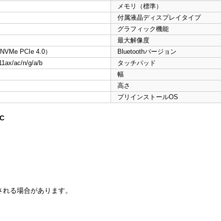
メモリ（標準）
付属液晶ディスプレイタイプ
グラフィック機能
最大解像度
 NVMe PCIe 4.0）
Bluetoothバージョン
1ax/ac/n/g/a/b
タッチパッド
幅
高さ
プリインストールOS
C
される場合があります。