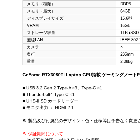
メモリ（種類）
DDR5
メモリ（最大）
64GB
ディスプレイサイズ
15.6型
VRAM
16GB
ストレージ容量
1TB (SSD
無線LAN
IEEE 802.1
カメラ
○
奥行
235mm
重量
2.08kg
GeForce RTX3080Ti Laptop GPU搭載 ゲーミングノートP
■ USB 3.2 Gen 2 Type-A ×3、Type-C ×1
■ Thunderbolt4 Type-C ×1
■ UHS-II SD カードリーダー
■ モニタ出力 ： HDMI 2.1
※ 製品及び付属品のデザイン・色・仕様等は予告なく変更
※ 保証期間について