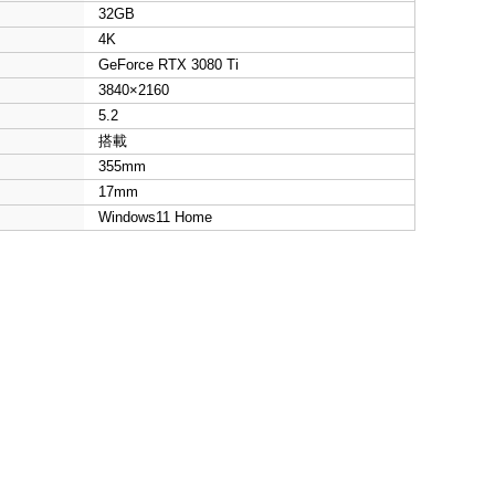
32GB
4K
GeForce RTX 3080 Ti
3840×2160
5.2
搭載
355mm
17mm
Windows11 Home