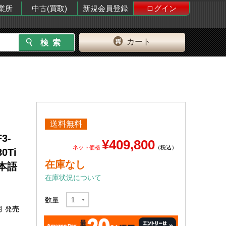
業所
中古(買取)
新規会員登録
ログイン
カート
送料無料
F3-
¥409,800
ネット価格
（税込）
80Ti
在庫なし
 日本語
在庫状況について
数量
月 発売