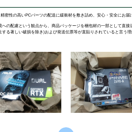
精密性の高いPCパーツの配送に緩衝材を敷き詰め、安心・安全にお届
境への配慮という観点から、商品パッケージを梱包材の一部として直接
生する著しい破損を除き)および発送伝票等が直貼りされていると言う