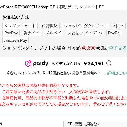
GeForce RTX3080Ti Laptop GPU搭載 ゲーミングノートPC
お支払い方法
クレジットカード
銀行振込
ショッピングクレジット
d払い
PayPay
楽天ペイ
メルペイ
あと払い(ペイディ)
PayPal
Amazon Pay
ショッピングクレジットの場合 月々:約
¥8,600
×60回
全て見る
￥34,150
ペイディなら月々
今ならペイディの
3・6・12回あと払い
分割手数料無料！ →
詳細はこち
※こちらの製品はお取り寄せ商品となります。
ご注文頂いた後に商品の手配を行い、入荷次第出荷致します。
在庫切れ等、商品の手配が不可能と判断した場合やその他の理由によ
注文をキャンセルさせていただく場合がございます。予めご了承くださ
i9
CPU型番（周波数）