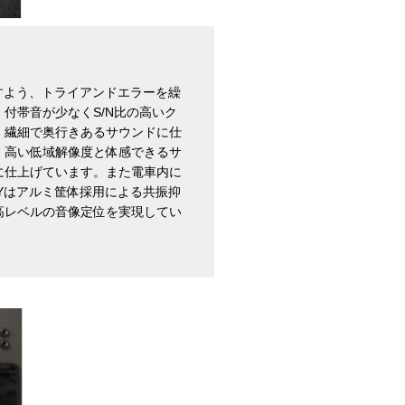
出すよう、トライアンドエラーを繰
付帯音が少なくS/N比の高いク
、繊細で奥行きあるサウンドに仕
、高い低域解像度と体感できるサ
に仕上げています。また電車内に
TYはアルミ筐体採用による共振抑
高レベルの音像定位を実現してい