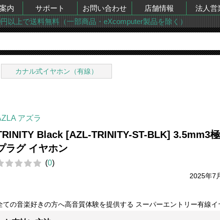
案内
サポート
お問い合わせ
店舗情報
法人営
00円以上で送料無料（一部商品・eXcomputer製品を除く）
カナル式イヤホン（有線）
AZLA アズラ
TRINITY Black [AZL-TRINITY-ST-BLK] 3.5mm3
プラグ イヤホン
(
0
)
2025年7
全ての音楽好きの方へ高音質体験を提供する スーパーエントリー有線イ