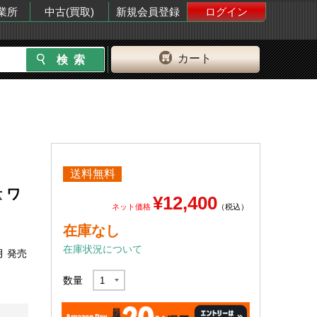
業所
中古(買取)
新規会員登録
ログイン
カート
送料無料
量 ワ
¥12,400
ネット価格
（税込）
在庫なし
在庫状況について
月 発売
数量