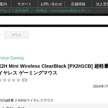
案内
サポート
お問い合わせ
店舗情報
法人営
00円以上で送料無料（一部商品・eXcomputer製品を除く）
マウス
Pulsar Gaming
X2H Mini Wireless ClearBlack [PX2H1CB] 超軽
イヤレス ゲーミングマウス
(
0
)
2024年7
約52g軽量 2.4GHzワイヤレスマウス