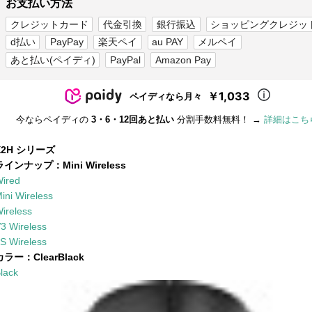
お支払い方法
クレジットカード
代金引換
銀行振込
ショッピングクレジッ
d払い
PayPay
楽天ペイ
au PAY
メルペイ
あと払い(ペイディ)
PayPal
Amazon Pay
￥1,033
ペイディなら月々
今ならペイディの
3・6・12回あと払い
分割手数料無料！ →
詳細はこち
X2H シリーズ
ラインナップ：
Mini Wireless
ired
ini Wireless
ireless
3 Wireless
S Wireless
カラー：
ClearBlack
lack