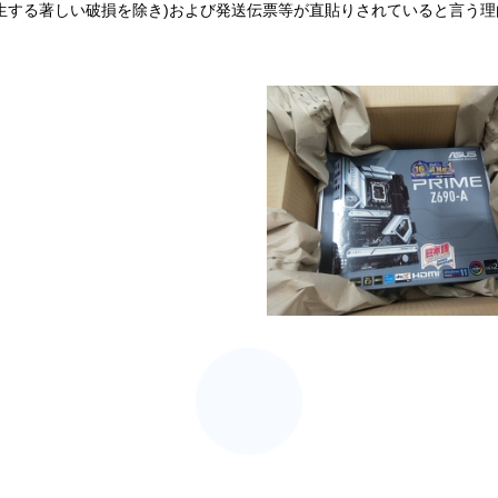
生する著しい破損を除き)および発送伝票等が直貼りされていると言う