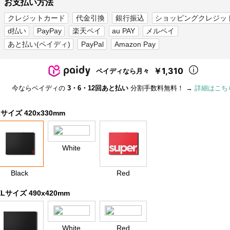
お支払い方法
クレジットカード
代金引換
銀行振込
ショッピングクレジッ
d払い
PayPay
楽天ペイ
au PAY
メルペイ
あと払い(ペイディ)
PayPal
Amazon Pay
￥1,310
ペイディなら月々
今ならペイディの
3・6・12回あと払い
分割手数料無料！ →
詳細はこち
Lサイズ 420x330mm
White
Black
Red
XLサイズ 490x420mm
White
Red