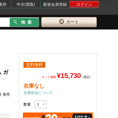
業所
中古(買取)
新規会員登録
ログイン
カート
送料無料
ム ガ
¥15,730
ネット価格
（税込）
在庫なし
在庫状況について
月 発売
数量