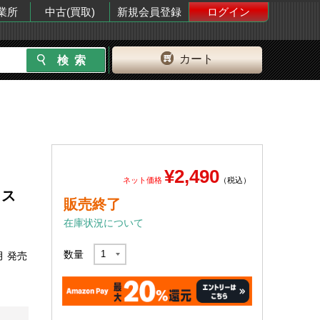
業所
中古(買取)
新規会員登録
ログイン
カート
¥2,490
ネット価格
（税込）
マウス
販売終了
在庫状況について
数量
月 発売