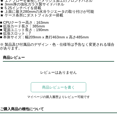
★ エアフローを重視したメッシュ加工のフロントパネル
★ 3mm厚の強化ガラス製サイドパネル
★ 5.25インチベイを搭載
★ 上面に最大280mmの水冷ラジエータの取り付けが可能
★ ケース各所にダストフィルター搭載
■ CPUクーラー高さ：163mm
■ 拡張カード長さ：385mm
■ 電源ユニット長さ：190mm
■ 拡張スロット：7
■ 本体サイズ：幅209mm x 奥行463mm x 高さ485mm
※ 製品及び付属品のデザイン・色・仕様等は予告なく変更される場合
があります。
商品レビュー
レビューはありません
商品レビューを書く
マイページの購入履歴よりレビュー可能です
ご購入商品の梱包について