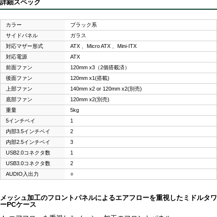
詳細スペック
カラー
ブラック系
サイドパネル
ガラス
対応マザー形式
ATX 、Micro ATX 、Mini-ITX
対応電源
ATX
前面ファン
120mm x3（2個搭載済）
後面ファン
120mm x1(搭載)
上部ファン
140mm x2 or 120mm x2(別売)
底部ファン
120mm x2(別売)
重量
5kg
5インチベイ
1
内部3.5インチベイ
2
内部2.5インチベイ
3
USB2.0コネクタ数
1
USB3.0コネクタ数
2
AUDIO入出力
○
メッシュ加工のフロントパネルによるエアフローを重視したミドルタワ
ーPCケース