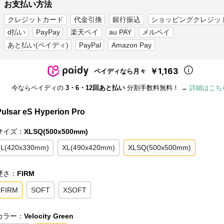
お支払い方法
クレジットカード
代金引換
銀行振込
ショッピングクレジッ
d払い
PayPay
楽天ペイ
au PAY
メルペイ
あと払い(ペイディ)
PayPal
Amazon Pay
￥1,163
ペイディなら月々
今ならペイディの
3・6・12回あと払い
分割手数料無料！ →
詳細はこち
Pulsar eS Hyperion Pro
サイズ：
XLSQ(500x500mm)
L(420x330mm)
XL(490x420mm)
XLSQ(500x500mm)
硬さ：
FIRM
FIRM
SOFT
XSOFT
カラー：
Velocity Green