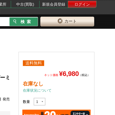
業所
中古(買取)
新規会員登録
ログイン
カート
送料無料
¥6,980
ネット価格
（税込）
ゲーミ
在庫なし
在庫状況について
月 発売
数量