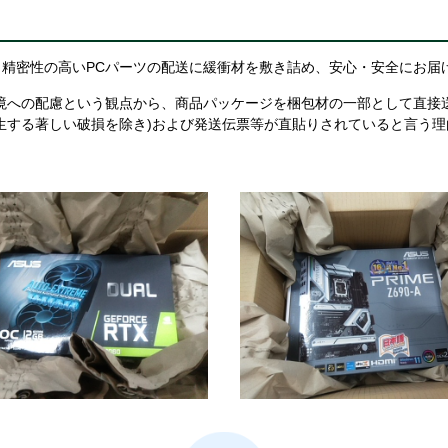
精密性の高いPCパーツの配送に緩衝材を敷き詰め、安心・安全にお届
境への配慮という観点から、商品パッケージを梱包材の一部として直接
生する著しい破損を除き)および発送伝票等が直貼りされていると言う