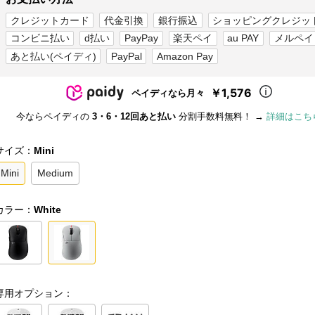
クレジットカード
代金引換
銀行振込
ショッピングクレジッ
コンビニ払い
d払い
PayPay
楽天ペイ
au PAY
メルペイ
あと払い(ペイディ)
PayPal
Amazon Pay
￥1,576
ペイディなら月々
今ならペイディの
3・6・12回あと払い
分割手数料無料！ →
詳細はこち
サイズ：
Mini
Mini
Medium
カラー：
White
専用オプション：