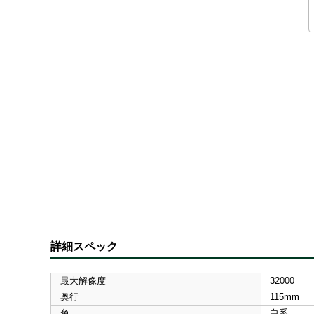
詳細スペック
最大解像度
32000
奥行
115mm
色
白系