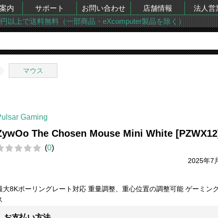
案内
サポート
お問い合わせ
店舗情報
法人営
00円以上で送料無料（一部商品・eXcomputer製品を除く）
マウス
Pulsar Gaming
ZywOo The Chosen Mouse Mini White [PZWX12
(
0
)
2025年7
最大8Kポーリングレート対応 重量調整、重心位置の調整可能 ゲーミン
ス
お支払い方法