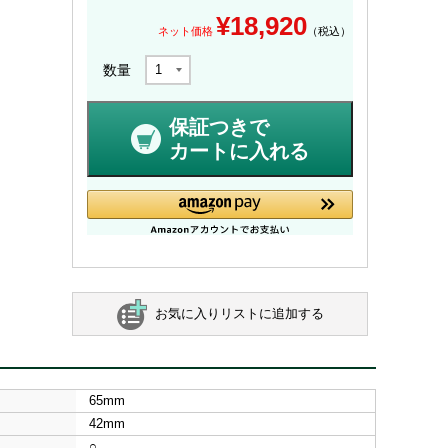
¥
18,920
ネット価格
（税込）
数量
保証つきで
カートに入れる
お気に入りリストに追加する
65mm
42mm
○