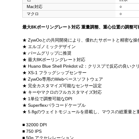
Mac対応
○
マクロ
○
最大8Kポーリングレート対応 重量調整、重心位置の調整可
★ ZywOoとの共同開発により、優れたサポートと精密な
★ エルゴノミックデザイン
★ パームグリップに推奨
★ 最大8Kポーリングレート対応
★ Huano Blue Shell Pinkdot v2：クリスプで
★ XS-1 フラッグシップセンサー
★ ZywOo専用のWebベースソフトウェア
★ 完全カスタマイズ可能なセンサー設定
★ キーやマクロのフルカスタマイズ対応
★ 1単位で調整可能なDPI
★ Superflexパラコードケーブル
★ 5.8gのウェイトモジュールを搭載し、マウスの総重量
■ 32000 DPI
■ 750 IPS
■ 50g アクセレレーション