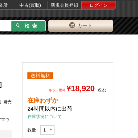
業所
中古(買取)
新規会員登録
ログイン
カート
送料無料
]
¥18,920
ネット価格
（税込）
在庫わずか
月 発売
24時間以内に出荷
在庫状況について
グマウ
数量