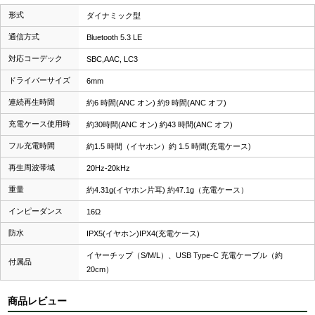
形式
ダイナミック型
通信方式
Bluetooth 5.3 LE
対応コーデック
SBC,AAC, LC3
ドライバーサイズ
6mm
連続再生時間
約6 時間(ANC オン) 約9 時間(ANC オフ)
充電ケース使用時
約30時間(ANC オン) 約43 時間(ANC オフ)
フル充電時間
約1.5 時間（イヤホン）約 1.5 時間(充電ケース)
再生周波帯域
20Hz-20kHz
重量
約4.31g(イヤホン片耳) 約47.1g（充電ケース）
インピーダンス
16Ω
防水
IPX5(イヤホン)IPX4(充電ケース)
イヤーチップ（S/M/L）、USB Type-C 充電ケーブル（約
付属品
20cm）
商品レビュー