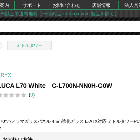
案内
サポート
お問い合わせ
店舗情報
法人営
00円以上で送料無料（一部商品・eXcomputer製品を除く）
ミドルタワー
TRYX
LUCA L70 White C-L700N-NN0H-G0W
(
0
)
270°パノラマガラスパネル 4mm強化ガラス E-ATX対応 ミドルタワーP
ス
お支払い方法