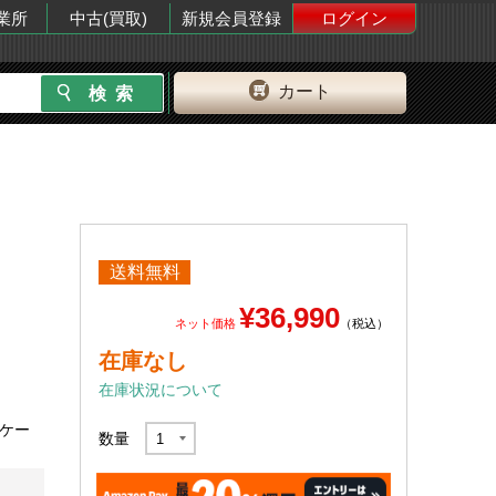
業所
中古(買取)
新規会員登録
ログイン
カート
送料無料
¥36,990
ネット価格
（税込）
在庫なし
在庫状況について
Cケー
数量