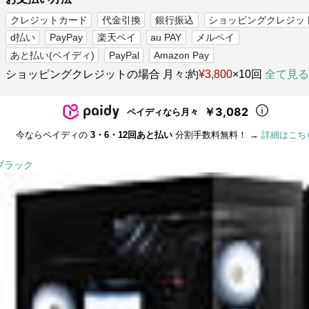
クレジットカード
代金引換
銀行振込
ショッピングクレジッ
d払い
PayPay
楽天ペイ
au PAY
メルペイ
あと払い(ペイディ)
PayPal
Amazon Pay
ショッピングクレジットの場合 月々:約
¥3,800
×10回
全て見る
￥3,082
ペイディなら月々
今ならペイディの
3・6・12回あと払い
分割手数料無料！ →
詳細はこち
ブラック