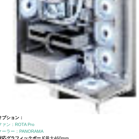
オプション：
ファン：ROTA Pro
クーラー：PANORAMA
対応グラフィックボード
最大460mm