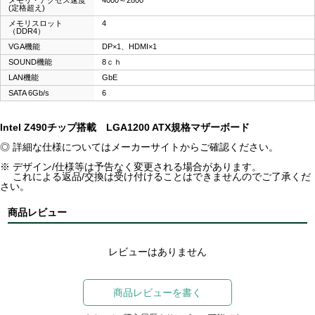
メモリ・アクセス速度
4000～2800
(定格超え)
メモリスロット
4
（DDR4）
VGA機能
DP×1、HDMI×1
SOUND機能
8ｃｈ
LAN機能
GbE
SATA 6Gb/s
6
Intel Z490チップ搭載 LGA1200 ATX規格マザーボード
◎ 詳細な仕様についてはメーカーサイトからご確認ください。
※ デザイン/仕様等は予告なく変更される場合があります。
これによる返品/交換は受け付けることはできませんのでご了承くだ
さい。
商品レビュー
レビューはありません
商品レビューを書く