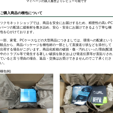
マイページの購入履歴よりレビュー可能です
ご購入商品の梱包について
ツクモネットショップでは、商品を安全にお届けするため、精密性の高いPC
パーツの配送に緩衝材を敷き詰め、安心・安全にお届けできるよう丁寧な梱
包を心がけております。
一部、家電、PCケースなどの大型商品につきましては、環境への配慮という
観点から、商品パッケージを梱包材の一部として直接送り状などを添付して
出荷する場合がございます。商品化粧箱の破損・傷・汚れといった理由(配達
中のトラブル等で発生する著しい破損を除き)および発送伝票等が直貼りされ
ていると言う理由の場合、返品・交換はお受けできませんのでご了承くださ
い。
梱包例)