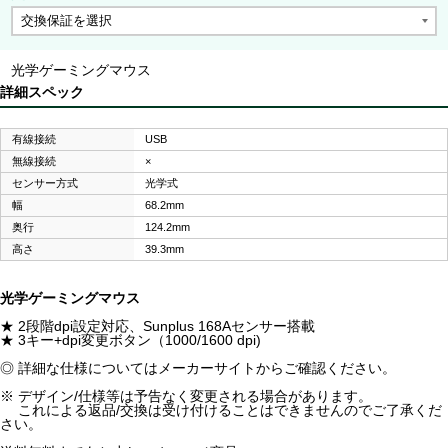
光学ゲーミングマウス
詳細スペック
有線接続
USB
無線接続
×
センサー方式
光学式
幅
68.2mm
奥行
124.2mm
高さ
39.3mm
光学ゲーミングマウス
★ 2段階dpi設定対応、Sunplus 168Aセンサー搭載
★ 3キー+dpi変更ボタン（1000/1600 dpi)
◎ 詳細な仕様についてはメーカーサイトからご確認ください。
※ デザイン/仕様等は予告なく変更される場合があります。
これによる返品/交換は受け付けることはできませんのでご了承くだ
さい。