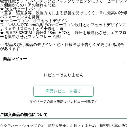
騒音軽減とフィンパンチングとフィンクリッピングにより、ヒートシン
ク側面からのエアの漏れを防止
★ 次世代ヒートパイプ
平置き、縦置き等、設置方向による影響を受けにくく、常に最高の冷却
パフォーマンスを発揮
★ ナローフィン・オフセットデザイン
ファン込みで70mmの奥行のナローフィン設計とオフセットデザインに
よりメモリスロットとの干渉を回避
★ 風量73.32CFM、静圧3.28mmH2Oと、静圧を最適化させ、エアフロ
ーを集中させたファンブレード設計
※ 製品及び付属品のデザイン・色・仕様等は予告なく変更される場合
があります
商品レビュー
レビューはありません
商品レビューを書く
マイページの購入履歴よりレビュー可能です
ご購入商品の梱包について
ツクモネットショップでは、商品を安全にお届けするため、精密性の高いPC