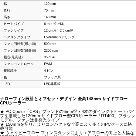
幅
120 mm
奥行
70 mm
高さ
148 mm
ヒートパイプ
6 mm 径 ×4本
ファンサイズ
12 cm角、2.5 cm厚
ベアリングタイプ
Hydraulicベアリング
ファン回転数(最小値)
500 rpm
ファン回転数(最高値)
2200 rpm
騒音(最高値)
35 dBA
ファンコントロール
PWM
接続端子
4 ピン
色
ブラック系
LED
LED非搭載
ナローフィン設計とオフセットデザイン 全高148mm サイドフロー
CPUクーラー
★ PC Cooler「CPS」ブランドの6mm径ｘ4本のダイレクトヒートパイ
プを搭載した120mm サイドフロー型CPUクーラー「RT400」ブラック
モデル、ファンは非発光タイプ
★ 150mmを切り、よりコンパクトな全高により多くのPCケースに搭
載可能
★ ウェイビーフロー フィンスタックによりエアフローの向上と大幅な