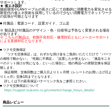
サポートします。
★
省エネ設計
接続環境やLANケーブルの長さに応じて自動的に消費電力を変化させる
新世代の省エネ技術を採用しているので少ない消費電力でネットワーク
の拡張が可能となります
■ 付属品：電源コード、設置ガイド、ゴム足
※ 製品及び付属品のデザイン・色・仕様等は予告なく変更される場合
があります。
※ こちらの製品は、初期不良対応・修理対応ともにメーカーサポート
による直接対応となります。
■ ツクモ交換保証
「ツクモ交換保証」は、わずかな掛け金をご負担いただくだけで「パーツ
の相性で動かない」「性能に不満足」「設置したが使えない」「液晶モニタ
ーのドット抜けが気になる」といった場合に、他の商品への差額交換を保証
致します。
保証期間、交換回数はご購入日より１ヶ月間（レシートのお買い上げ日よ
り１ヵ月）交換1回までとなります。
詳しくは下の延長保証バナーリンク先をご参照ください。
■ ツクモ交換保証について
https://support.tsukumo.co.jp/contents/change_hosyo_details/
商品レビュー