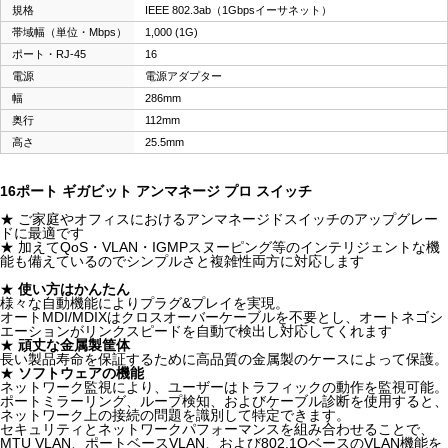
規格
IEEE 802.3ab（1Gbpsイーサネット）
帯域幅（単位・Mbps）
1,000 (1G)
ポート・RJ-45
16
電源
電源アダプター
幅
286mm
奥行
112mm
高さ
25.5mm
16ポート ギガビット アンマネージ プロ スイッチ
★ ご家庭やオフィスにおけるアンマネージドスイッチのアップグレー
ドに最適です
★ 加えてQoS・VLAN・IGMPスヌーピング等のインテリジェントな機
能も備えているのでシンプルさと複雑性両方に対応します
★
使い方はかんたん
様々な自動機能によりプラグ&プレイを実現。
オートMDI/MDIXはクロスオーバーケーブルを不要とし、オートネゴシ
エーションがリンクスピードを自動で検出し対応してくれます
★
頑丈な金属製筐体
長い製品寿命を保証するために高品質の金属製のケースによって保護。
★
ソフトウェアの機能
ネットワーク監視により、ユーザーはトラフィックの動作を監視可能。
ポートミラーリング、ループ検知、およびケーブル診断を使用すると、
ネットワーク上の接続の問題を識別して特定できます。
セキュリティとネットワークパフォーマンスを組み合わせることで、
MTU VLAN、ポートベースVLAN、および802.1QベースのVLAN機能を