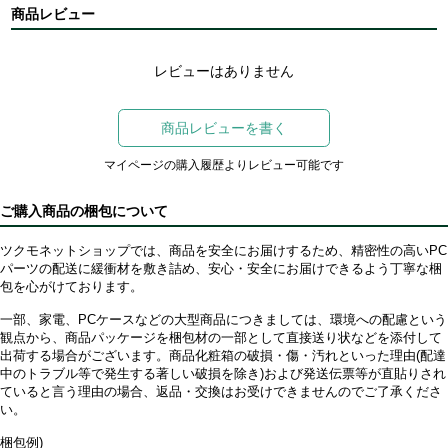
商品レビュー
レビューはありません
商品レビューを書く
マイページの購入履歴よりレビュー可能です
ご購入商品の梱包について
ツクモネットショップでは、商品を安全にお届けするため、精密性の高いPC
パーツの配送に緩衝材を敷き詰め、安心・安全にお届けできるよう丁寧な梱
包を心がけております。
一部、家電、PCケースなどの大型商品につきましては、環境への配慮という
観点から、商品パッケージを梱包材の一部として直接送り状などを添付して
出荷する場合がございます。商品化粧箱の破損・傷・汚れといった理由(配達
中のトラブル等で発生する著しい破損を除き)および発送伝票等が直貼りされ
ていると言う理由の場合、返品・交換はお受けできませんのでご了承くださ
い。
梱包例)