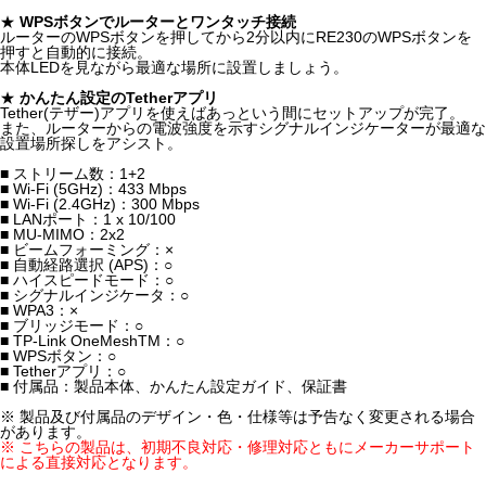
★
WPSボタンでルーターとワンタッチ接続
ルーターのWPSボタンを押してから2分以内にRE230のWPSボタンを
押すと自動的に接続。
本体LEDを見ながら最適な場所に設置しましょう。
★
かんたん設定のTetherアプリ
Tether(テザー)アプリを使えばあっという間にセットアップが完了。
また、ルーターからの電波強度を示すシグナルインジケーターが最適な
設置場所探しをアシスト。
■ ストリーム数：1+2
■ Wi-Fi (5GHz)：433 Mbps
■ Wi-Fi (2.4GHz)：300 Mbps
■ LANポート：1 x 10/100
■ MU-MIMO：2x2
■ ビームフォーミング：×
■ 自動経路選択 (APS)：○
■ ハイスピードモード：○
■ シグナルインジケータ：○
■ WPA3：×
■ ブリッジモード：○
■ TP-Link OneMeshTM：○
■ WPSボタン：○
■ Tetherアプリ：○
■ 付属品：製品本体、かんたん設定ガイド、保証書
※ 製品及び付属品のデザイン・色・仕様等は予告なく変更される場合
があります。
※ こちらの製品は、初期不良対応・修理対応ともにメーカーサポート
による直接対応となります。