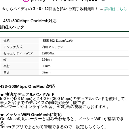
今ならペイディの
3・6・12回あと払い
分割手数料無料！ →
詳細はこちら
433+300Mbps OneMesh対応
詳細スペック
規格
IEEE 802.11ac/n/g/a/b
アンテナ方式
内蔵アンテナ×2
セキュリティ・WEP
128/64bit
幅
124mm
奥行
69mm
高さ
52mm
433+300Mbps OneMesh対応
★
快適なデュアルバンドWi-Fi
5 GHz(433 Mbps)と2.4 GHz(300 Mbps)のデュアルバンドを使用して、
最大20台までのデバイスの同時接続が可能です。
テレワークやオンライン学習、HD動画の視聴にもおすすめ。
★
メッシュWiFi OneMeshに対応
OneMesh対応ルーターと組み合わせると、メッシュWiFi が構築でき
る。
Tetherアプリでまとめて管理できるので、設定もらくらく。