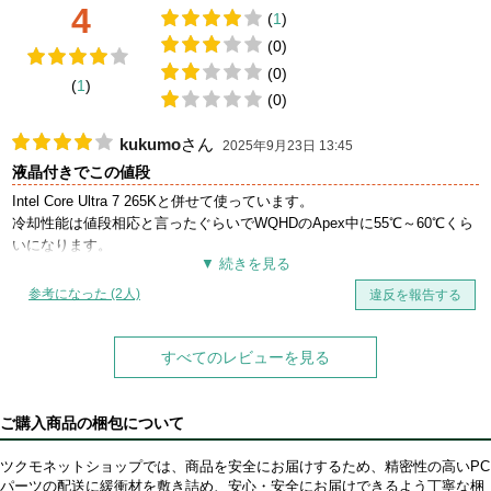
4
(
1
)
(0)
(0)
(
1
)
(0)
kukumo
さん
2025年9月23日 13:45
液晶付きでこの値段
Intel Core Ultra 7 265Kと併せて使っています。
冷却性能は値段相応と言ったぐらいでWQHDのApex中に55℃～60℃くら
いになります。
音も普段はほとんど気にならず、高負荷時はそれなりにうるさいといっ
た感じで値段相応です。
参考になった (2人)
違反を報告する
ディスプレイは発色がいいとは決して言えませんが値段を考えれば十分
すぎるほどだと思います。
総じてディスプレイ付きとしては非常にコスパがいい簡易水冷クーラー
すべてのレビューを見る
だと言えます。
ご購入商品の梱包について
ツクモネットショップでは、商品を安全にお届けするため、精密性の高いPC
パーツの配送に緩衝材を敷き詰め、安心・安全にお届けできるよう丁寧な梱