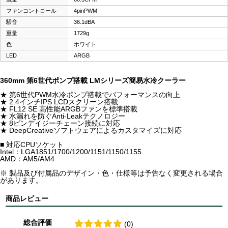
ファンコントロール
4pinPWM
騒音
36.1dBA
重量
1729g
色
ホワイト
LED
ARGB
360mm 第6世代ポンプ搭載 LMシリーズ簡易水冷クーラー
★ 第6世代PWM水冷ポンプ搭載でパフォーマンスの向上
★ 2.4インチIPS LCDスクリーン搭載
★ FL12 SE 高性能ARGBファンを標準搭載
★ 水漏れを防ぐAnti-Leakテクノロジー
★ 8ピンデイジーチェーン接続に対応
★ DeepCreativeソフトウェアによるカスタマイズに対応
■ 対応CPUソケット
Intel：LGA1851/1700/1200/1151/1150/1155
AMD：AM5/AM4
※ 製品及び付属品のデザイン・色・仕様等は予告なく変更される場合
があります。
商品レビュー
総合評価
(0)