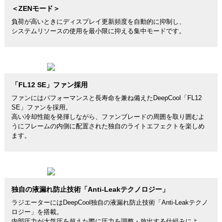
＜ZENモード＞
負荷が高いときにディスプレイ更新頻度を自動的に抑制し、
システムリソースの使用を最小限に抑える集中モードです。
「FL12 SE」ファン採用
ファンにはパフォーマンスと長寿命を兼ね備えたDeepCool「FL12
SE」ファンを採用。
高い冷却性能を発揮しながら、ファンブレードの周囲を取り囲むよ
うにフレームの内側に配置された独自のライトエフェクトを楽しめ
ます。
独自の液漏れ防止技術「Anti-Leakテクノロジー」
ラジエーターにはDeepCool独自の液漏れ防止技術「Anti-Leakテクノ
ロジー」を搭載。
内部圧力が大気圧を超えた際に圧力を調整・放出する仕組みによ