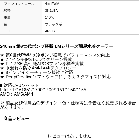
ファンコントロール
4pinPWM
騒音
36.1dBA
重量
1404g
色
ブラック系
LED
ARGB
240mm 第6世代ポンプ搭載 LMシリーズ簡易水冷クーラー
★ 第6世代PWM水冷ポンプ搭載でパフォーマンスの向上
★ 2.4インチIPS LCDスクリーン搭載
★ FL12 SE 高性能ARGBファンを標準搭載
★ 水漏れを防ぐAnti-Leakテクノロジー
★ 8ピンデイジーチェーン接続に対応
★ DeepCreativeソフトウェアによるカスタマイズに対応
■ 対応CPUソケット
Intel：LGA1851/1700/1200/1151/1150/1155
AMD：AM5/AM4
※ 製品及び付属品のデザイン・色・仕様等は予告なく変更される場合
があります。
商品レビュー
レビューはありません