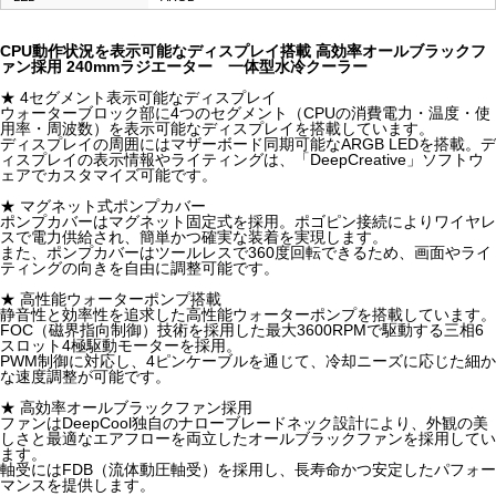
CPU動作状況を表示可能なディスプレイ搭載 高効率オールブラックフ
ァン採用 240mmラジエーター 一体型水冷クーラー
★ 4セグメント表示可能なディスプレイ
ウォーターブロック部に4つのセグメント（CPUの消費電力・温度・使
用率・周波数）を表示可能なディスプレイを搭載しています。
ディスプレイの周囲にはマザーボード同期可能なARGB LEDを搭載。デ
ィスプレイの表示情報やライティングは、「DeepCreative」ソフトウ
ェアでカスタマイズ可能です。
★ マグネット式ポンプカバー
ポンプカバーはマグネット固定式を採用。ポゴピン接続によりワイヤレ
スで電力供給され、簡単かつ確実な装着を実現します。
また、ポンプカバーはツールレスで360度回転できるため、画面やライ
ティングの向きを自由に調整可能です。
★ 高性能ウォーターポンプ搭載
静音性と効率性を追求した高性能ウォーターポンプを搭載しています。
FOC（磁界指向制御）技術を採用した最大3600RPMで駆動する三相6
スロット4極駆動モーターを採用。
PWM制御に対応し、4ピンケーブルを通じて、冷却ニーズに応じた細か
な速度調整が可能です。
★ 高効率オールブラックファン採用
ファンはDeepCool独自のナローブレードネック設計により、外観の美
しさと最適なエアフローを両立したオールブラックファンを採用してい
ます。
軸受にはFDB（流体動圧軸受）を採用し、長寿命かつ安定したパフォー
マンスを提供します。