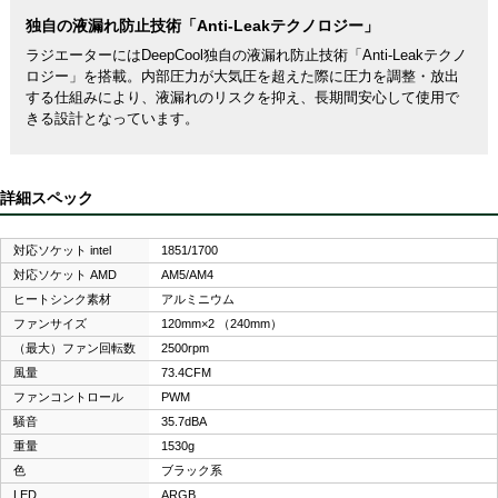
独自の液漏れ防止技術「Anti-Leakテクノロジー」
ラジエーターにはDeepCool独自の液漏れ防止技術「Anti-Leakテクノ
ロジー」を搭載。内部圧力が大気圧を超えた際に圧力を調整・放出
する仕組みにより、液漏れのリスクを抑え、長期間安心して使用で
きる設計となっています。
詳細スペック
対応ソケット intel
1851/1700
対応ソケット AMD
AM5/AM4
ヒートシンク素材
アルミニウム
ファンサイズ
120mm×2 （240mm）
（最大）ファン回転数
2500rpm
風量
73.4CFM
ファンコントロール
PWM
騒音
35.7dBA
重量
1530g
色
ブラック系
LED
ARGB