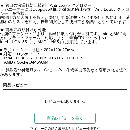
★ 独自の液漏れ防止技術「Anti-Leakテクノロジー」
ラジエーターにはDeepCool独自の液漏れ防止技術「Anti-Leakテクノロ
ジー」を搭載。
内部圧力が大気圧を超えた際に圧力を調整・放出する仕組みにより、液
漏れのリスクを抑え、長期間安心して使用できる設計となっています。
★ 簡単に取り付けが可能
付属のブラケットにより、簡単に取り付けが可能です。IntelとAMD両
方のプラットフォームに対応します。最新CPUソケットの
Intel「LGA1851」、AMD「AM5」に対応しています。
■ ラジエーター - 寸法：282×120×27mm
■ 対応CPUソケット：
（Intel）LGA 1851/1700/1200/1151/1150/1155
（AMD）Socket AM5/AM4
※ 製品及び付属品のデザイン・色・仕様等は予告なく変更される場合
があります。
商品レビュー
レビューはありません
商品レビューを書く
マイページの購入履歴よりレビュー可能です