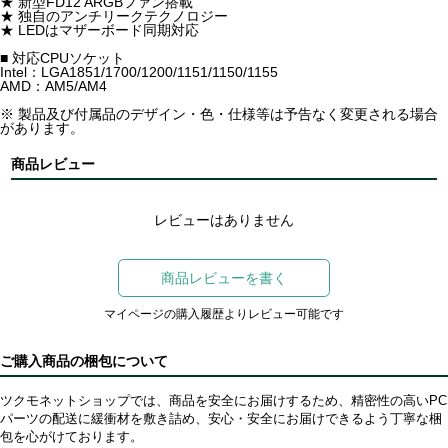
★ 新型FD12 ARGBファン搭載
★ 独自のアンチリークテクノロジー
★ LEDはマザーボード同期対応
■ 対応CPUソケット
Intel：LGA1851/1700/1200/1151/1150/1155
AMD：AM5/AM4
※ 製品及び付属品のデザイン・色・仕様等は予告なく変更される場合
があります。
商品レビュー
レビューはありません
商品レビューを書く
マイページの購入履歴よりレビュー可能です
ご購入商品の梱包について
ツクモネットショップでは、商品を安全にお届けするため、精密性の高いPC
パーツの配送に緩衝材を敷き詰め、安心・安全にお届けできるよう丁寧な梱
包を心がけております。