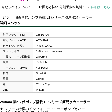
今ならペイディの
3・6・12回あと払い
分割手数料無料！ →
詳細はこちら
240mm 第5世代ポンプ搭載 LTシリーズ簡易水冷クーラー
詳細スペック
対応ソケット intel
1851/1700
対応ソケット AMD
AM5/AM4
ヒートシンク素材
アルミニウム
ファンサイズ
120mm×2 （240mm）
（最大）ファン回転数
2400rpm
風量
72.1CFM
ファンコントロール
4pinPWM
騒音
38.7dBA
重量
1504g
色
ブラック系
LED
ARGB
240mm 第5世代ポンプ搭載 LTシリーズ簡易水冷クーラー
★ シリーズ特徴のインフィニティミラーポンプカバー